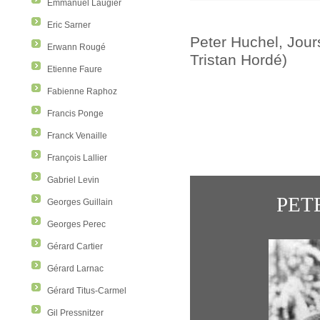
Emmanuel Laugier
Eric Sarner
Peter Huchel, Jour
Erwann Rougé
Tristan Hordé)
Etienne Faure
Fabienne Raphoz
Francis Ponge
Franck Venaille
François Lallier
Gabriel Levin
PET
Georges Guillain
Georges Perec
Gérard Cartier
Gérard Larnac
Gérard Titus-Carmel
Gil Pressnitzer