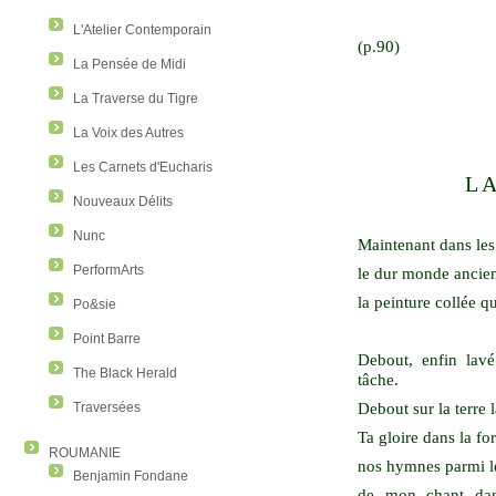
L'Atelier Contemporain
(p.90)
La Pensée de Midi
La Traverse du Tigre
La Voix des Autres
Les Carnets d'Eucharis
LA
Nouveaux Délits
Nunc
Maintenant dans les 
PerformArts
le dur monde ancie
la peinture collée q
Po&sie
Point Barre
Debout, enfin lav
The Black Herald
tâche.
Debout sur la terre 
Traversées
Ta gloire dans la f
ROUMANIE
nos hymnes parmi le
Benjamin Fondane
de mon chant dan