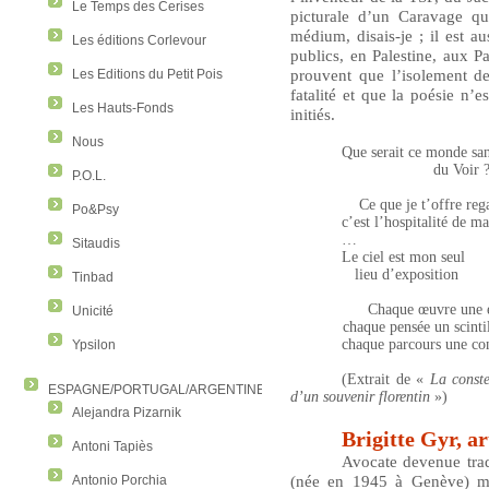
Le Temps des Cerises
picturale d’un Caravage qu
médium, disais-je ; il est a
Les éditions Corlevour
publics, en Palestine, aux 
prouvent que l’isolement de
Les Editions du Petit Pois
fatalité et que la poésie n’e
Les Hauts-Fonds
initiés.
Nous
Que serait ce monde san
du Voir 
P.O.L.
Ce que je t’offre reg
Po&Psy
c’est l’hospitalité de m
…
Sitaudis
Le ciel est mon seul
lieu d’exposition
Tinbad
Chaque œuvre une é
Unicité
chaque pensée un scinti
chaque parcours une con
Ypsilon
(Extrait de «
La conste
ESPAGNE/PORTUGAL/ARGENTINE/COLOMBIE
d’un souvenir florentin
»)
Alejandra Pizarnik
Brigitte Gyr, ar
Antoni Tapiès
Avocate devenue trad
(née en 1945 à Genève) ma
Antonio Porchia