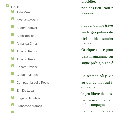
placidité,
ITALIE
non pas rien. Non p
traduire
Alda Merini
Amelia Rosselli
l’appel qui me trave
Andrea Zanzotto
les larges palmes de
Anna Toscana
ciel de bleu sombre
fleuve.
Annalisa Cima
Quelque chose promi
Antonio Pizzuto
paix magnanime sur l
Antonio Prete
signe précis, signe é
Cesare Pavese
Claudio Magris
Le secret d’où je vi
autour de moi qui f
Compagnia delle Poete
du verbe,
Erri De Luca
le jeu libéré de mes
Eugenio Montale
ne récusent le tem
m’accompagne.
Francesco Marotta
La mer où je vais