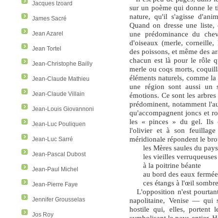
Jacques Izoard
sur un poème qui donne le ti
nature, qu'il s'agisse d'an
James Sacré
Quand on dresse une liste,
une prédominance du chev
Jean Azarel
d'oiseaux (merle, corneille,
Jean Tortel
des poissons, et même des ara
chacun est là pour le rôle qu
Jean-Christophe Bailly
merle ou coqs morts, coquill
éléments naturels, comme la v
Jean-Claude Mathieu
une région sont aussi un 
Jean-Claude Villain
émotions. Ce sont les arbres 
prédominent, notamment l'auln
Jean-Louis Giovannoni
qu'accompagnent joncs et ros
les « pinces » du gel. Ils
Jean-Luc Pouliquen
l'olivier et à son feuillag
méridionale répondent le brou
Jean-Luc Sarré
les Mères saules du pay
Jean-Pascal Dubost
les vieilles verruqueuses
à la poitrine béante
Jean-Paul Michel
au bord des eaux fermée
ces étangs à l'œil sombre
Jean-Pierre Faye
L'opposition n'est pourtan
napolitaine, Venise — qui s
Jennifer Grousselas
hostile qui, elles, portent
Jos Roy
symbolisant le pays entier, H