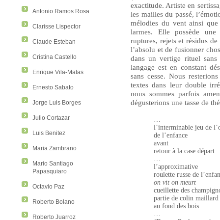
exactitude. Artiste en sertiss
Antonio Ramos Rosa
les mailles du passé, l’émoti
mélodies du vent ainsi que 
Clarisse Lispector
larmes. Elle possède une 
ruptures, rejets et résidus d
Claude Esteban
l’absolu et de fusionner chos
Cristina Castello
dans un vertige rituel sans
langage est en constant dés
Enrique Vila-Matas
sans cesse. Nous resterions
textes dans leur double irr
Ernesto Sabato
nous sommes parfois amené
dégusterions une tasse de thé
Jorge Luis Borges
Julio Cortazar
…
l’interminable jeu de l’
Luis Benitez
de l’enfance
avant
Maria Zambrano
retour à la case départ
…
Mario Santiago
l’approximative
Papasquiaro
roulette russe de l’enfa
on vit on meurt
Octavio Paz
cueillette des champign
partie de colin maillard
Roberto Bolano
au fond des bois
…
Roberto Juarroz