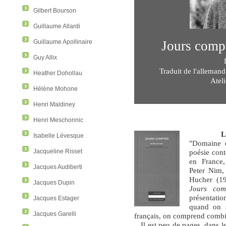
Gilbert Bourson
Guillaume Allardi
Jours comp
Guillaume Apollinaire
Guy Allix
Traduit de l'alleman
Heather Dohollau
Atel
Hélène Mohone
Henri Maldiney
Henri Meschonnic
L
Isabelle Lévesque
"Domaine é
poésie con
Jacqueline Risset
en France,
Jacques Audiberti
Peter Nim, 
Hucher (1
Jacques Dupin
Jours com
présentati
Jacques Estager
quand on s
Jacques Garelli
français, on comprend combien
Il est peu de pages, dans l