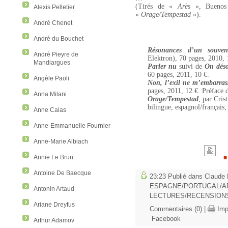
(Tirés de «
Arès
», Buenos 
Alexis Pelletier
«
Orage/Tempestad
»).
André Chenet
André du Bouchet
Résonances d’un souveni
André Pieyre de
Elektron), 70 pages, 2010, 
Mandiargues
Parler nu
suivi de
On déso
60 pages, 2011, 10 €.
Angèle Paoli
Non, l’exil ne m’embarras
pages, 2011, 12 €. Préface 
Anna Milani
Orage/Tempestad
, par Cris
bilingue, espagnol/français,
Anne Calas
Anne-Emmanuelle Fournier
Anne-Marie Albiach
Annie Le Brun
Antoine De Baecque
23:23 Publié dans
Claude 
ESPAGNE/PORTUGAL/A
Antonin Artaud
LECTURES/RECENSION
Ariane Dreyfus
Commentaires (0)
|
Imp
Facebook
Arthur Adamov