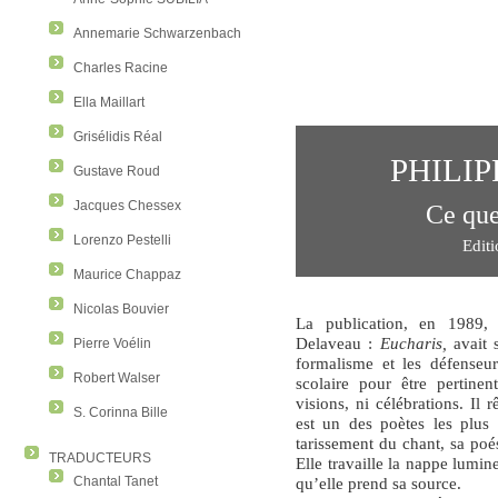
Annemarie Schwarzenbach
Charles Racine
Ella Maillart
Grisélidis Réal
PHILI
Gustave Roud
Jacques Chessex
Ce que
Lorenzo Pestelli
Edit
Maurice Chappaz
Nicolas Bouvier
La publication, en 1989, 
Delaveau :
Eucharis,
avait 
Pierre Voélin
formalisme et les défenseu
Robert Walser
scolaire pour être pertinen
visions, ni célébrations. Il
S. Corinna Bille
est un des poètes les plus 
tarissement du chant, sa poé
TRADUCTEURS
Elle travaille la nappe lumin
Chantal Tanet
qu’elle prend sa source.