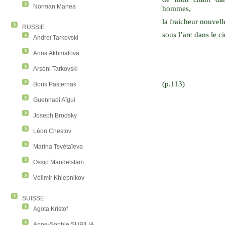
Norman Manea
hommes,
la fraicheur nouvell
RUSSIE
sous l’arc dans le c
Andreï Tarkovski
Anna Akhmatova
Arséni Tarkovski
(p.113)
Boris Pasternak
Guennadi Aïgui
Joseph Brodsky
Léon Chestov
Marina Tsvétaïeva
Ossip Mandelstam
Vélimir Khlebnikov
SUISSE
Agota Kristof
Anne-Sophie SUBILIA