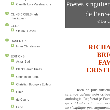
Poètes singulier
Camille Loty Malebranche
de l’arc-
CLINS D'OEILS (arts
plastiques)
© Les c
CORSE
Stefanu Cesari
DANEMARK
RICH
Inger Christensen
BRI
EDITIONS
FA
Actes-Sud
CRIST
Black Herald Press
Chemin de ronde
Christian Bourgois Editeur
Rien de plus diffici
Circé
serait-ce qu’une note criti
anthologie. Répèterai-je l’a
du Cygne
qu’«
il faut être fou pour éc
ne s’explique pas
, argumente
Fario