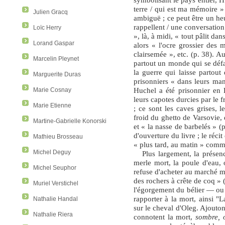
terre / qui est ma mémoire » (
Julien Gracq
ambiguë ; ce peut être un heu
rappellent / une conversation
Loïc Herry
», là, à midi, « tout pâlit dan
Lorand Gaspar
alors « l'ocre grossier des 
clairsemée », etc. (p. 38). A
Marcelin Pleynet
partout un monde qui se défai
la guerre qui laisse partout 
Marguerite Duras
prisonniers « dans leurs ma
Huchel a été prisonnier en R
Marie Cosnay
leurs capotes durcies par le f
Marie Etienne
; ce sont les caves grises, l
froid du ghetto de Varsovie, 
Martine-Gabrielle Konorski
et « la nasse de barbelés » (
d'ouverture du livre ; le réc
Mathieu Brosseau
« plus tard, au matin » comme
Michel Deguy
Plus largement, la présen
merle mort, la poule d'eau, 
Michel Seuphor
refuse d'acheter au marché ma
des rochers à crête de coq » 
Muriel Verstichel
l'égorgement du bélier — ou l
rapporter à la mort, ainsi 
Nathalie Handal
sur le cheval d'Oleg. Ajouton
Nathalie Riera
connotent la mort,
sombre, o