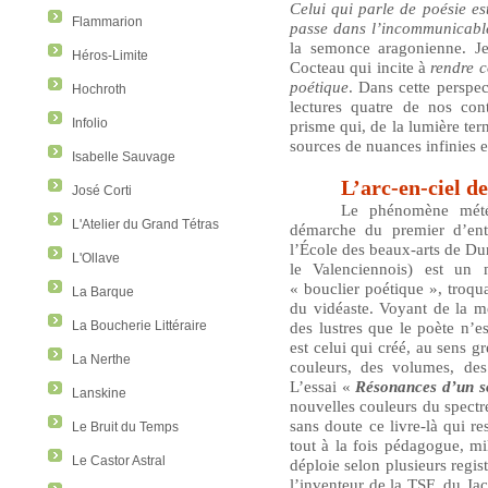
Celui qui parle de poésie e
Flammarion
passe dans l’incommunicabl
la semonce aragonienne. Je
Héros-Limite
Cocteau qui incite à
rendre 
poétique
. Dans cette perspec
Hochroth
lectures quatre de nos con
Infolio
prisme qui, de la lumière terne
sources de nuances infinies et
Isabelle Sauvage
L’arc-en-ciel d
José Corti
Le phénomène mété
L'Atelier du Grand Tétras
démarche du premier d’entr
l’École des beaux-arts de D
L'Ollave
le Valenciennois) est un 
« bouclier poétique », troqu
La Barque
du vidéaste. Voyant de la m
des lustres que le poète n’es
La Boucherie Littéraire
est celui qui créé, au sens 
La Nerthe
couleurs, des volumes, des
L’essai «
Résonances d’un s
Lanskine
nouvelles couleurs du spectre
sans doute ce livre-là qui re
Le Bruit du Temps
tout à la fois pédagogue, mil
Le Castor Astral
déploie selon plusieurs regis
l’inventeur de la TSF, du Ja