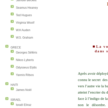
Samuel Beckett
Seamus Heaney
Ted Hugues
Virginia Woolf
W.H Auden
W.S. Graham
■
La vo
GRECE
dans s
Georges Séféris
Nikos Lyberis
Odysseus Elytis
Après avoir déployé
Yannis Ritsos
connu le secret
des
HAITI
vers l’autre vie la b
James Noël
atteint l’encrier du 
face à l’indigo de la
ISRAEL
non le désordre.
Israël Eliraz