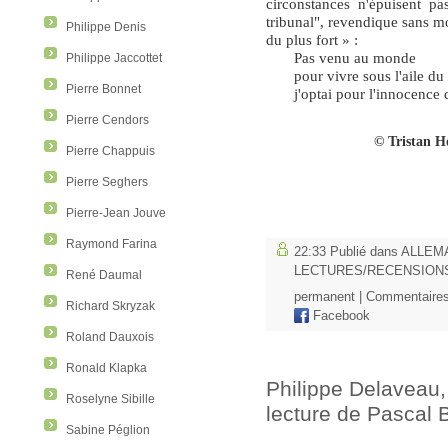
circonstances n'épuisent p
tribunal", revendique sans mot
Philippe Denis
du plus fort » :
Pas venu au monde
Philippe Jaccottet
pour vivre sous l'aile du
Pierre Bonnet
j'optai pour l'innocence
Pierre Cendors
© Tristan H
Pierre Chappuis
Pierre Seghers
Pierre-Jean Jouve
Raymond Farina
22:33 Publié dans
ALLEM
LECTURES/RECENSION
René Daumal
permanent
|
Commentaires
Richard Skryzak
Facebook
Roland Dauxois
Ronald Klapka
Philippe Delaveau,
Roselyne Sibille
lecture de Pascal 
Sabine Péglion