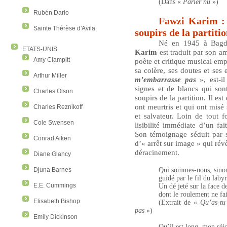
(Dans «
Parler nu
»)
Rubén Dario
Fawzi Karim : l
Sainte Thérèse d'Avila
soupirs de la partiti
Né en 1945 à Bagd
ETATS-UNIS
Karim
est traduit par son am
Amy Clampitt
poète et critique musical empr
sa colère, ses doutes et ses
Arthur Miller
m’embarrasse pas
», est-
signes et de blancs qui sont
Charles Olson
soupirs de la partition. Il es
ont meurtris et qui ont misé 
Charles Reznikoff
et salvateur. Loin de tout f
Cole Swensen
lisibilité immédiate d’un fa
Son témoignage séduit par sa
Conrad Aiken
d’« arrêt sur image » qui révè
déracinement.
Diane Glancy
Qui sommes-nous, sinon
Djuna Barnes
guidé par le fil du laby
E.E. Cummings
Un dé jeté sur la face de
dont le roulement ne fai
Elisabeth Bishop
(Extrait de «
Qu’as-tu
pas
»)
Emily Dickinson
Qu’il est long, mon séj