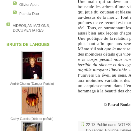
Une main qui soulève un r
Olivier Apert
bouscule les arbres d’une vi
qui joue du couteau et bless
Patricia Dao
au-dessus de la mer… Tout
poèmes de ce recueil est ma
VIDEOS, ANIMATIONS,
réel. Tous, en surmontant le
DOCUMENTAIRES
aussi bien aux leçons d’agoni
Une poétique de la relation p
plus haut afin que nos sens
BRUITS DE LANGUES
Même s’il sait que
la mort se
des moindres détails qui vibr
« le corps pesant nous ram
terrible du silence et des cy
aiguille tutoyant l’invisible »
l’univers un éveil au sens. A
aux moindres variations des
André Chenet (Danger Poésie)
un acquiescement dans l’én
hommage à la beauté des cho
© Pascal Boula
Cathy Garcia (Délit de poésie)
22:13 Publié dans
NOTES
Boulanger
,
Philippe Delav