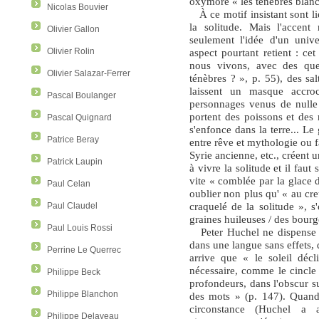
oxymore « les ténèbres blanch
Nicolas Bouvier
À ce motif insistant sont l
la solitude. Mais l'accent
Olivier Gallon
seulement l'idée d'un univ
aspect pourtant retient : c
Olivier Rolin
nous vivons, avec des ques
Olivier Salazar-Ferrer
ténèbres ? », p. 55), des sa
laissent un masque accroc
Pascal Boulanger
personnages venus de nulle 
portent des poissons et des 
Pascal Quignard
s'enfonce dans la terre... Le
Patrice Beray
entre rêve et mythologie ou fa
Syrie ancienne, etc., créent 
Patrick Laupin
à vivre la solitude et il fau
vite « comblée par la glace d
Paul Celan
oublier non plus qu' « au cre
craquelé de la solitude », s'
Paul Claudel
graines huileuses / des bourg
Paul Louis Rossi
Peter Huchel ne dispense
dans une langue sans effets, q
Perrine Le Querrec
arrive que « le soleil décl
nécessaire, comme le cincle 
Philippe Beck
profondeurs, dans l'obscur su
Philippe Blanchon
des mots » (p. 147). Quan
circonstance (Huchel a 
Philippe Delaveau