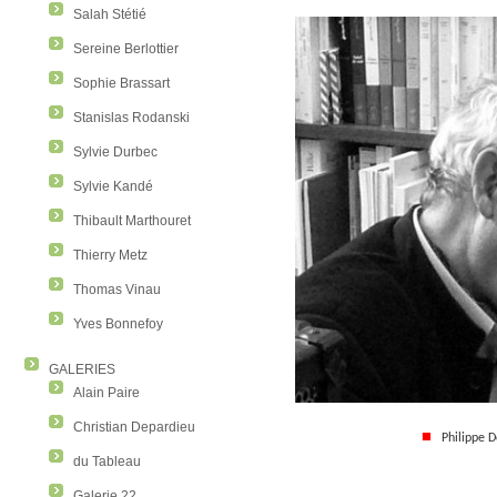
Salah Stétié
Sereine Berlottier
Sophie Brassart
Stanislas Rodanski
Sylvie Durbec
Sylvie Kandé
Thibault Marthouret
Thierry Metz
Thomas Vinau
Yves Bonnefoy
GALERIES
Alain Paire
Christian Depardieu
■
Philippe D
du Tableau
Galerie 22