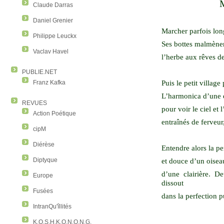
Claude Darras
Daniel Grenier
Marcher parfois lon
Philippe Leuckx
Ses bottes malmènent
Vaclav Havel
l’herbe aux rêves d
PUBLIE.NET
Puis le petit village
Franz Kafka
L’harmonica d’une e
REVUES
pour voir le ciel et 
Action Poétique
entraînés de ferveur
cipM
Diérèse
Entendre alors la pe
Diptyque
et douce d’un oiseau
d’une clairière. De
Europe
dissout
Fusées
dans la perfection p
IntranQu'îllités
K.O.S.H.K.O.N.O.N.G.