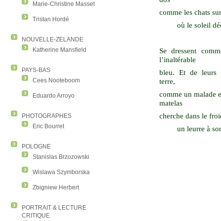
Marie-Christine Masset
comme les chats sur
Tristan Hordé
où le soleil d
NOUVELLE-ZELANDE
Katherine Mansfield
Se dressent comm
l’inaltérable
PAYS-BAS
bleu. Et de leurs 
Cees Nooteboom
terre,
comme un malade en
Eduardo Arroyo
matelas
cherche dans le fro
PHOTOGRAPHES
Eric Bourret
un leurre à son
POLOGNE
Stanislas Brzozowski
Wislawa Szymborska
Zbigniew Herbert
PORTRAIT & LECTURE
CRITIQUE