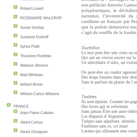
son préfacier Antonio Gamo
Robert Lowell
polyphoniques, le déchaîne
narration, l’inventivité du
ROSEMARIE WALDROP
castillane au français par P
que la poésie demeurera toujo
Susan Sontag
s’agit du souffle de la foudre
Susanne Dubroff
…
Sylvia Plath
Tourbillon
Le mot peut être une croix ou un
Theodore Roethke
Qui sait un verrou ouvert sur la 
Un abécédaire d’ailes, un violo
Wallace Stevens
Ou peut-être un condor agenoui
Walt Whitman
Des draps fossiles dans leur dest
Sans le parfum du plaisir de l’
william Bronk
…
William Carlos Williams
Ténèbres
Ils sont épuisés. Comme les pag
Des livres qui se referment.
FRANCE
Sans jamais Être une autre éditio
Alain Fabre-Catalan
Les disparus d’Argentine,
Tulipes sans sépulture, démolis
Albert Camus
Fantômes sans os, cri muet
Larmes qui sillonnent mes veine
Alexis Gloaguen
…