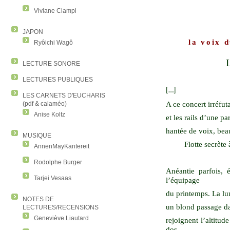
Viviane Ciampi
JAPON
la voix d
Ryôichi Wagô
LECTURE SONORE
LECTURES PUBLIQUES
[…]
LES CARNETS D'EUCHARIS
A ce concert irréfuta
(pdf & calaméo)
Anise Koltz
et les rails d’une pa
hantée de voix, bea
MUSIQUE
Flotte secrète 
AnnenMayKantereit
Rodolphe Burger
Anéantie parfois, é
Tarjei Vesaas
l’équipage
du printemps. La lum
NOTES DE
un blond passage dan
LECTURES/RECENSIONS
Geneviève Liautard
rejoignent l’altitud
dos