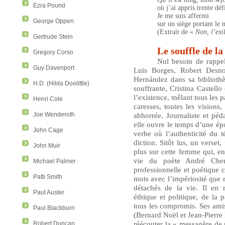
Ezra Pound
où j’ai appris trente dé
Je me suis affermi
George Oppen
sur un siège portant le
(Extrait de «
Non, l’ex
Gertrude Stein
Le souffle de la
Gregory Corso
Nul besoin de rappel
Guy Davenport
Luis Borges, Robert Desn
Hernández dans sa biblioth
H.D. (Hilda Doolittle)
souffrante, Cristina Castello
l’existence, mêlant tous les pa
Henri Cole
caresses, toutes les vision
abhorrée. Journaliste et pé
Joe Wenderoth
elle ouvre le temps d’une é
John Cage
verbe où l’authenticité du 
diction. Sitôt lus, un verset
John Muir
plus sur cette femme qui, e
vie du poète André Chene
Michael Palmer
professionnelle et poétique 
Patti Smith
mots avec l’impériosité que 
détachés de la vie. Il en r
Paul Auster
éthique et politique, de la
tous les compromis. Ses amis
Paul Blackburn
(Bernard Noël et Jean-Pierre 
réécouter la « messagère de s
Robert Duncan