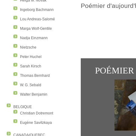
Helga M. Novak
Poémier d'aujourd'
Ingeborg Bachmann
Lou Andreas-Salomé
Marga Wolf-Gentile
Nadja Einzmann
Nietzsche
Peter Huchel
Sarah Kirsch
POÉMIER
Thomas Bernhard
W. G. Sebald
Walter Benjamin
BELGIQUE
Christian Dotremont
Eugène Savitzkaya
CANADA/QUEBEC