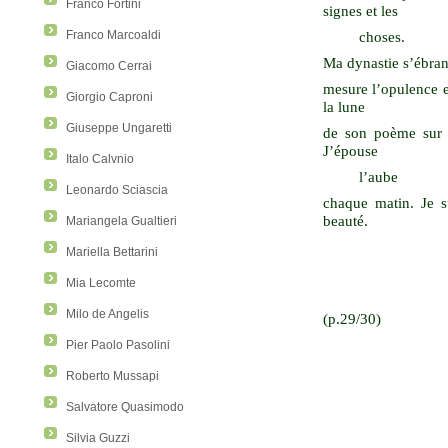
Franco Fortini
signes et les
Franco Marcoaldi
choses.
Ma dynastie s’ébranl
Giacomo Cerrai
mesure l’opulence e
Giorgio Caproni
la lune
Giuseppe Ungaretti
de son poème sur m
J’épouse
Italo Calvnio
l’aube
Leonardo Sciascia
chaque matin. Je su
beauté.
Mariangela Gualtieri
Mariella Bettarini
Mia Lecomte
Milo de Angelis
(p.29/30)
Pier Paolo Pasolini
Roberto Mussapi
Salvatore Quasimodo
Silvia Guzzi