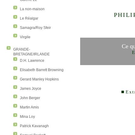
La non-maison
PHILI
Le Réalgar
Samagra/Roy Sfeir
Virgile
Ce qu
GRANDE-
E
BRETAGNE/IRLANDE
D.H. Lawrence
Elisabeth Barrett Browning
Gerard Manley Hopkins
James Joyce
■
Ext
John Berger
Martin Amis
Mina Loy
Patrick Kavanagh