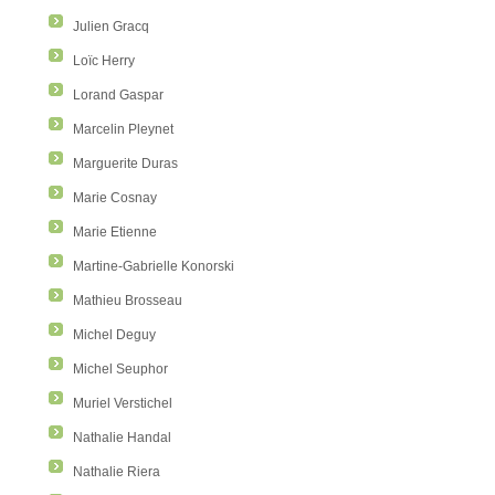
Julien Gracq
Loïc Herry
Lorand Gaspar
Marcelin Pleynet
Marguerite Duras
Marie Cosnay
Marie Etienne
Martine-Gabrielle Konorski
Mathieu Brosseau
Michel Deguy
Michel Seuphor
Muriel Verstichel
Nathalie Handal
Nathalie Riera