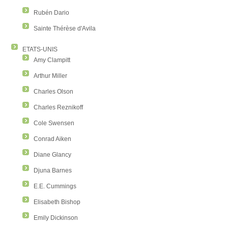
Rubén Dario
Sainte Thérèse d'Avila
ETATS-UNIS
Amy Clampitt
Arthur Miller
Charles Olson
Charles Reznikoff
Cole Swensen
Conrad Aiken
Diane Glancy
Djuna Barnes
E.E. Cummings
Elisabeth Bishop
Emily Dickinson