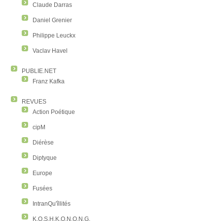
Claude Darras
Daniel Grenier
Philippe Leuckx
Vaclav Havel
PUBLIE.NET
Franz Kafka
REVUES
Action Poétique
cipM
Diérèse
Diptyque
Europe
Fusées
IntranQu'îllités
K.O.S.H.K.O.N.O.N.G.