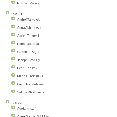
Norman Manea
RUSSIE
Andreï Tarkovski
Anna Akhmatova
Arséni Tarkovski
Boris Pasternak
Guennadi Aïgui
Joseph Brodsky
Léon Chestov
Marina Tsvétaïeva
Ossip Mandelstam
Vélimir Khlebnikov
SUISSE
Agota Kristof
Anne-Sophie SUBILIA