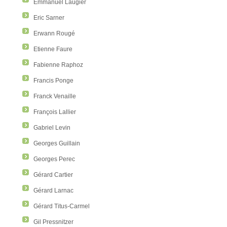
Emmanuel Laugier
Eric Sarner
Erwann Rougé
Etienne Faure
Fabienne Raphoz
Francis Ponge
Franck Venaille
François Lallier
Gabriel Levin
Georges Guillain
Georges Perec
Gérard Cartier
Gérard Larnac
Gérard Titus-Carmel
Gil Pressnitzer