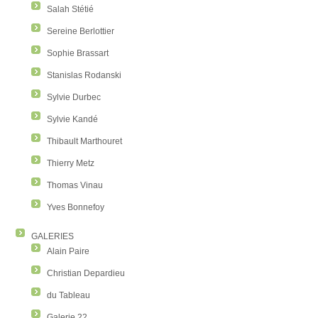
Salah Stétié
Sereine Berlottier
Sophie Brassart
Stanislas Rodanski
Sylvie Durbec
Sylvie Kandé
Thibault Marthouret
Thierry Metz
Thomas Vinau
Yves Bonnefoy
GALERIES
Alain Paire
Christian Depardieu
du Tableau
Galerie 22