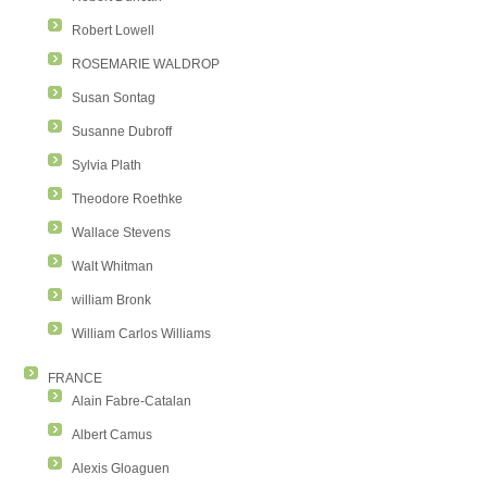
Robert Lowell
ROSEMARIE WALDROP
Susan Sontag
Susanne Dubroff
Sylvia Plath
Theodore Roethke
Wallace Stevens
Walt Whitman
william Bronk
William Carlos Williams
FRANCE
Alain Fabre-Catalan
Albert Camus
Alexis Gloaguen