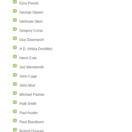
Ezra Pound
George Oppen
Gertrude Stein
Gregory Corso
Guy Davenport
H.D. (Hilda Doolittle)
Henri Cole
Joe Wenderoth
John Cage
John Muir
Michael Palmer
Patti Smith
Paul Auster
Paul Blackburn
Robert Duncan