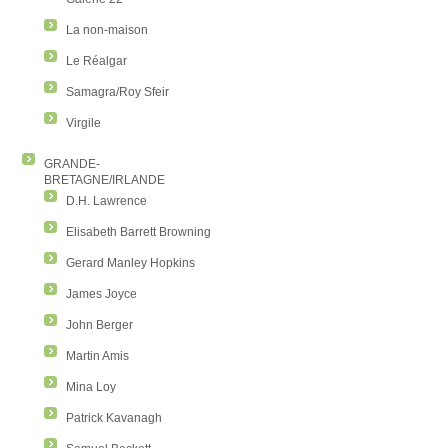
La non-maison
Le Réalgar
Samagra/Roy Sfeir
Virgile
GRANDE-
BRETAGNE/IRLANDE
D.H. Lawrence
Elisabeth Barrett Browning
Gerard Manley Hopkins
James Joyce
John Berger
Martin Amis
Mina Loy
Patrick Kavanagh