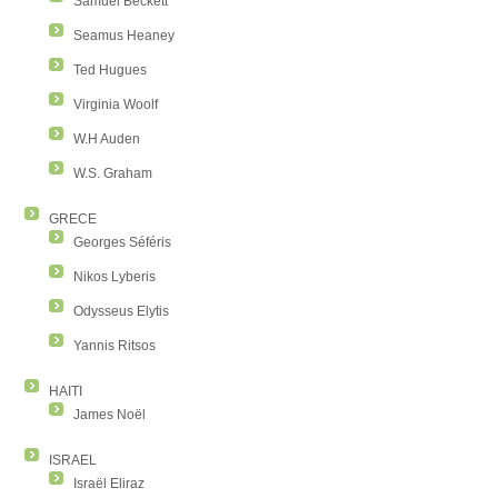
Samuel Beckett
Seamus Heaney
Ted Hugues
Virginia Woolf
W.H Auden
W.S. Graham
GRECE
Georges Séféris
Nikos Lyberis
Odysseus Elytis
Yannis Ritsos
HAITI
James Noël
ISRAEL
Israël Eliraz