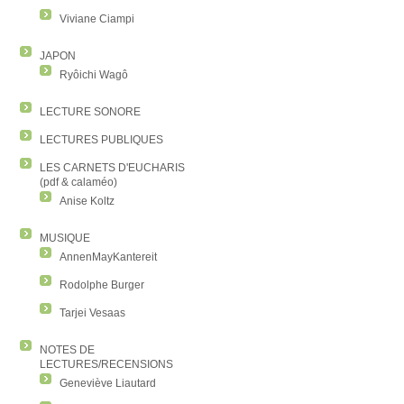
Viviane Ciampi
JAPON
Ryôichi Wagô
LECTURE SONORE
LECTURES PUBLIQUES
LES CARNETS D'EUCHARIS
(pdf & calaméo)
Anise Koltz
MUSIQUE
AnnenMayKantereit
Rodolphe Burger
Tarjei Vesaas
NOTES DE
LECTURES/RECENSIONS
Geneviève Liautard