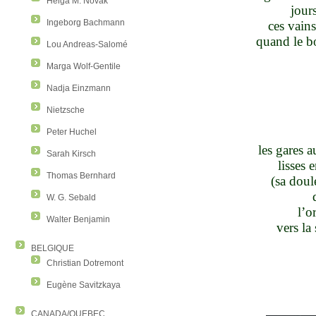
Helga M. Novak
jours
Ingeborg Bachmann
ces vain
quand le b
Lou Andreas-Salomé
Marga Wolf-Gentile
Nadja Einzmann
Nietzsche
Peter Huchel
les gares a
Sarah Kirsch
lisses 
Thomas Bernhard
(sa doule
W. G. Sebald
l’o
Walter Benjamin
vers la
BELGIQUE
Christian Dotremont
Eugène Savitzkaya
CANADA/QUEBEC