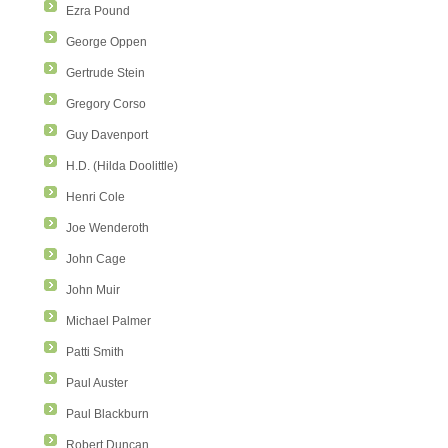
Ezra Pound
George Oppen
Gertrude Stein
Gregory Corso
Guy Davenport
H.D. (Hilda Doolittle)
Henri Cole
Joe Wenderoth
John Cage
John Muir
Michael Palmer
Patti Smith
Paul Auster
Paul Blackburn
Robert Duncan