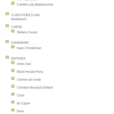
Camille Loty Malebranche
CLINS D'OEILS (arts
plastiques)
CORSE
Stefanu Cesari
DANEMARK
Inger Christensen
EDITIONS
Actes-Sud
Black Herald Press
Chemin de ronde
Christian Bourgois Editeur
Circé
du Cygne
Fario