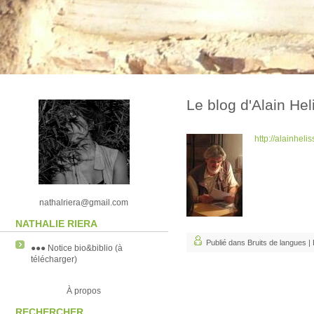
Le blog d'Alain He
http://alainheli
nathalriera@gmail.com
NATHALIE RIERA
Publié dans Bruits de langues |
●●● Notice bio&biblio (à
télécharger)
À propos
RECHERCHER