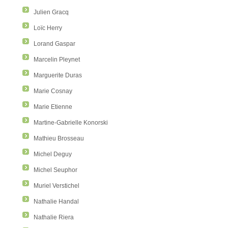
Julien Gracq
Loïc Herry
Lorand Gaspar
Marcelin Pleynet
Marguerite Duras
Marie Cosnay
Marie Etienne
Martine-Gabrielle Konorski
Mathieu Brosseau
Michel Deguy
Michel Seuphor
Muriel Verstichel
Nathalie Handal
Nathalie Riera