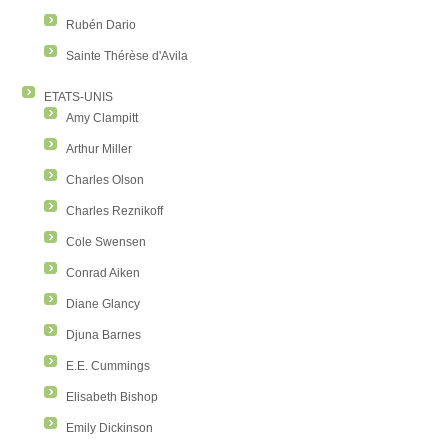
Rubén Dario
Sainte Thérèse d'Avila
ETATS-UNIS
Amy Clampitt
Arthur Miller
Charles Olson
Charles Reznikoff
Cole Swensen
Conrad Aiken
Diane Glancy
Djuna Barnes
E.E. Cummings
Elisabeth Bishop
Emily Dickinson