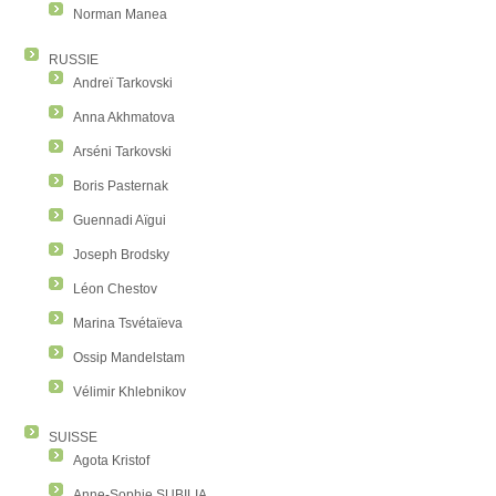
Norman Manea
RUSSIE
Andreï Tarkovski
Anna Akhmatova
Arséni Tarkovski
Boris Pasternak
Guennadi Aïgui
Joseph Brodsky
Léon Chestov
Marina Tsvétaïeva
Ossip Mandelstam
Vélimir Khlebnikov
SUISSE
Agota Kristof
Anne-Sophie SUBILIA