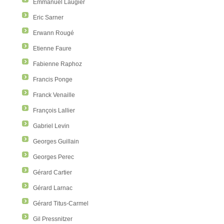
Emmanuel Laugier
Eric Sarner
Erwann Rougé
Etienne Faure
Fabienne Raphoz
Francis Ponge
Franck Venaille
François Lallier
Gabriel Levin
Georges Guillain
Georges Perec
Gérard Cartier
Gérard Larnac
Gérard Titus-Carmel
Gil Pressnitzer