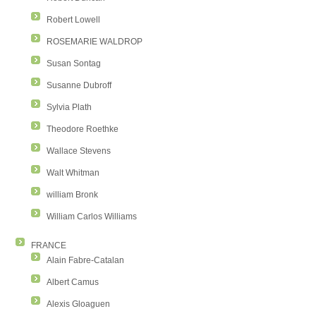
Robert Lowell
ROSEMARIE WALDROP
Susan Sontag
Susanne Dubroff
Sylvia Plath
Theodore Roethke
Wallace Stevens
Walt Whitman
william Bronk
William Carlos Williams
FRANCE
Alain Fabre-Catalan
Albert Camus
Alexis Gloaguen