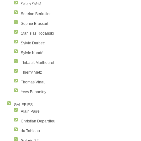
Salah Stétié
Sereine Berlottier
Sophie Brassart
Stanislas Rodanski
Sylvie Durbec
Sylvie Kandé
Thibault Marthouret
Thierry Metz
Thomas Vinau
Yves Bonnefoy
GALERIES
Alain Paire
Christian Depardieu
du Tableau
Galerie 22