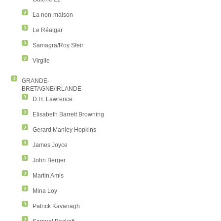
La non-maison
Le Réalgar
Samagra/Roy Sfeir
Virgile
GRANDE-
BRETAGNE/IRLANDE
D.H. Lawrence
Elisabeth Barrett Browning
Gerard Manley Hopkins
James Joyce
John Berger
Martin Amis
Mina Loy
Patrick Kavanagh