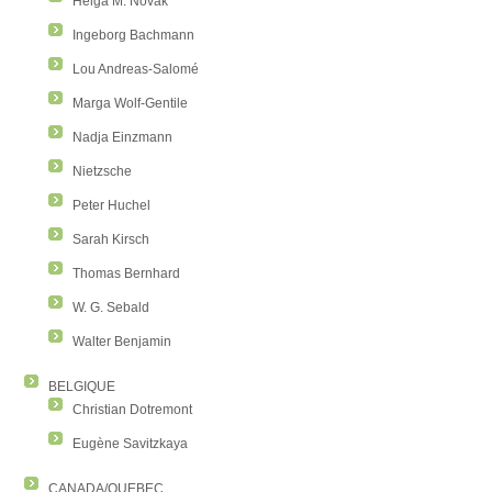
Helga M. Novak
Ingeborg Bachmann
Lou Andreas-Salomé
Marga Wolf-Gentile
Nadja Einzmann
Nietzsche
Peter Huchel
Sarah Kirsch
Thomas Bernhard
W. G. Sebald
Walter Benjamin
BELGIQUE
Christian Dotremont
Eugène Savitzkaya
CANADA/QUEBEC