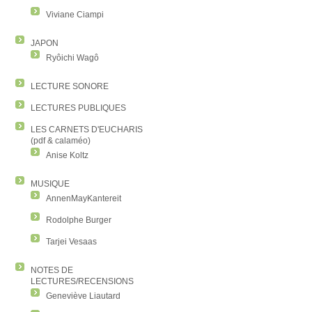
Viviane Ciampi
JAPON
Ryôichi Wagô
LECTURE SONORE
LECTURES PUBLIQUES
LES CARNETS D'EUCHARIS
(pdf & calaméo)
Anise Koltz
MUSIQUE
AnnenMayKantereit
Rodolphe Burger
Tarjei Vesaas
NOTES DE
LECTURES/RECENSIONS
Geneviève Liautard