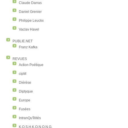
Claude Darras
Daniel Grenier
Philippe Leuckx
Vaclav Havel
PUBLIE.NET
Franz Kafka
REVUES
Action Poétique
cipM
Diérèse
Diptyque
Europe
Fusées
IntranQu'îllités
K.O.S.H.K.O.N.O.N.G.