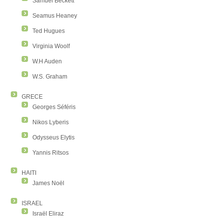
Samuel Beckett
Seamus Heaney
Ted Hugues
Virginia Woolf
W.H Auden
W.S. Graham
GRECE
Georges Séféris
Nikos Lyberis
Odysseus Elytis
Yannis Ritsos
HAITI
James Noël
ISRAEL
Israël Eliraz