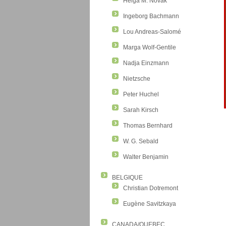
Helga M. Novak
Ingeborg Bachmann
Lou Andreas-Salomé
Marga Wolf-Gentile
Nadja Einzmann
Nietzsche
Peter Huchel
Sarah Kirsch
Thomas Bernhard
W. G. Sebald
Walter Benjamin
BELGIQUE
Christian Dotremont
Eugène Savitzkaya
CANADA/QUEBEC