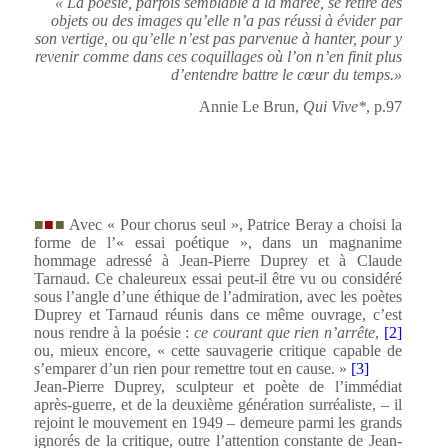
« La poésie, parfois semblable à la marée, se retire des
objets ou des images qu’elle n’a pas réussi à évider par
son vertige, ou qu’elle n’est pas parvenue à hanter, pour y
revenir comme dans ces coquillages où l’on n’en finit plus
d’entendre battre le cœur du temps.»
Annie Le Brun
,
Qui Vive*
, p.97
■
■
■
Avec « Pour chorus seul », Patrice Beray a choisi la
forme de l’« essai poétique », dans un magnanime
hommage adressé à Jean-Pierre Duprey et à Claude
Tarnaud. Ce chaleureux essai peut-il être vu ou considéré
sous l’angle d’une éthique de l’admiration, avec les poètes
Duprey et Tarnaud réunis dans ce même ouvrage, c’est
nous rendre à la poésie :
ce courant que rien n’arrête
,
[2]
ou, mieux encore, « cette sauvagerie critique capable de
s’emparer d’un rien pour remettre tout en cause. »
[3]
Jean-Pierre Duprey, sculpteur et poète de l’immédiat
après-guerre, et de la deuxième génération surréaliste, – il
rejoint le mouvement en 1949 – demeure parmi les grands
ignorés de la critique, outre l’attention constante de Jean-