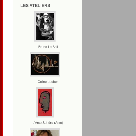
LES ATELIERS
Bruno Le Bail
Coline Louber
L'Anto Sphère (Anto)