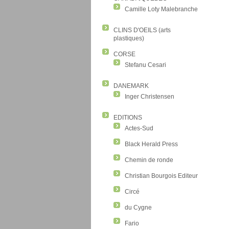
Camille Loty Malebranche
CLINS D'OEILS (arts
plastiques)
CORSE
Stefanu Cesari
DANEMARK
Inger Christensen
EDITIONS
Actes-Sud
Black Herald Press
Chemin de ronde
Christian Bourgois Editeur
Circé
du Cygne
Fario