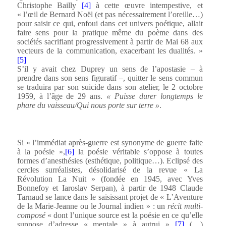
Christophe Bailly
[4]
à cette œuvre intempestive, et
« l’œil de Bernard Noël (et pas nécessairement l’oreille…)
pour saisir ce qui, enfoui dans cet univers poétique, allait
faire sens pour la pratique même du poème dans des
sociétés sacrifiant progressivement à partir de Mai 68 aux
vecteurs de la communication, exacerbant les dualités. »
[5]
S’il y avait chez Duprey un sens de l’apostasie – à
prendre dans son sens figuratif –, quitter le sens commun
se traduira par son suicide dans son atelier, le 2 octobre
1959, à l’âge de 29 ans.
« Puisse durer longtemps le
phare du vaisseau/Qui nous porte sur terre »
.
Si « l’immédiat après-guerre est synonyme de guerre faite
à la poésie »,
[6]
la poésie véritable s’oppose à toutes
formes d’anesthésies (esthétique, politique…). Eclipsé des
cercles surréalistes, désolidarisé de la revue « La
Révolution La Nuit » (fondée en 1945, avec Yves
Bonnefoy et Iaroslav Serpan), à partir de 1948 Claude
Tarnaud se lance dans le saisissant projet de « L’Aventure
de la Marie-Jeanne ou le Journal indien » : un
récit multi-
composé
« dont l’unique source est la poésie en ce qu’elle
suppose d’adresse « mentale » à autrui »
[7]
(…)