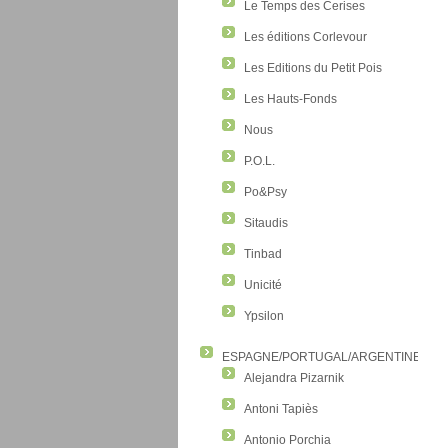
Le Temps des Cerises
Les éditions Corlevour
Les Editions du Petit Pois
Les Hauts-Fonds
Nous
P.O.L.
Po&Psy
Sitaudis
Tinbad
Unicité
Ypsilon
ESPAGNE/PORTUGAL/ARGENTINE/CO
Alejandra Pizarnik
Antoni Tapiès
Antonio Porchia