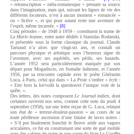
« retranscription « méta-romanesque » prenant sa source
dans l’imagination, mais qui, suivant les lignes de vie des
différents locuteurs, n’est à aucun moment « romancée »
ou « fictive », et qui pour autant reste une aventure de
l’esprit, même incarnée. »
[8]
Cinq périodes – de 1948 à 1959 – constituent la trame de
La Marie-
Jeanne, entre autre dédiée à Stanislas Rodanski,
et présentée sous la forme classique du journal. Claude
Tarnaud n’a alors que vingt-six ans, et connaît un
parcours physique et artistique sous l’heureux signe de
l’aventure, avec ses aspérités, ses périls, ses hasards.
L’année 1952 sera particulièrement marquée par son
départ pour Mogadiscio, en Somalie italienne, et l’année
1956, par sa rencontre capitale avec le poète Ghérasim
Luca, à Paris, celui qui dans « La Proie s’ombre » écrit :
« Etre hors la loi/voilà la question/et l’unique voie de la
quête. ».
Des lettres, des notes composent
Le Journal indien
, dont
certaines ravivent nos sens, comme cette note du jeudi 4
septembre (1958), sur une lettre reçue de G. Luca, relatant
LOMBIE
son état de « terreur-douleur-passion » au cours de sa
toute périlleuse ascension d’une falaise de laves noires :
« S’il put finalement franchir le fleuve aride aux vagues
aciculaires, ce fut en construisant une sorte de gué mobile
avec des cahiers de notes et une copie du livre
Le Gouffre