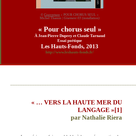
©
Couverture
« POUR CHORUS SEUL »
Michel Thamin |
Gisement 03
(installation)
« Pour chorus seul »
À Jean-Pierre Duprey et Claude Tarnaud
Essai poétique
Les Hauts-Fonds, 2013
http://www.leshauts-fonds.fr/
___________________________________________________
« … VERS LA HAUTE MER DU
LANGAGE »
[1]
par Nathalie Riera