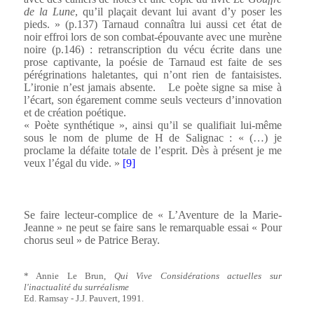
de la Lune
, qu’il plaçait devant lui avant d’y poser les
pieds. » (p.137) Tarnaud connaîtra lui aussi cet état de
noir effroi lors de son combat-épouvante avec une murène
noire (p.146) : retranscription du vécu écrite dans une
prose captivante, la poésie de Tarnaud est faite de ses
pérégrinations haletantes, qui n’ont rien de fantaisistes.
L’ironie n’est jamais absente.
Le poète signe sa mise à
l’écart, son égarement comme seuls vecteurs d’innovation
et de création poétique.
« Poète synthétique », ainsi qu’il se qualifiait lui-même
sous le nom de plume de H de Salignac : « (…) je
proclame la défaite totale de l’esprit. Dès à présent je me
veux l’égal du vide. »
[9]
Se faire lecteur-complice de « L’Aventure de la Marie-
Jeanne » ne peut se faire sans le remarquable essai « Pour
chorus seul » de Patrice Beray.
* Annie Le Brun,
Qui Vive Considérations actuelles sur
l'inactualité du surréalisme
Ed. Ramsay - J.J. Pauvert, 1991.