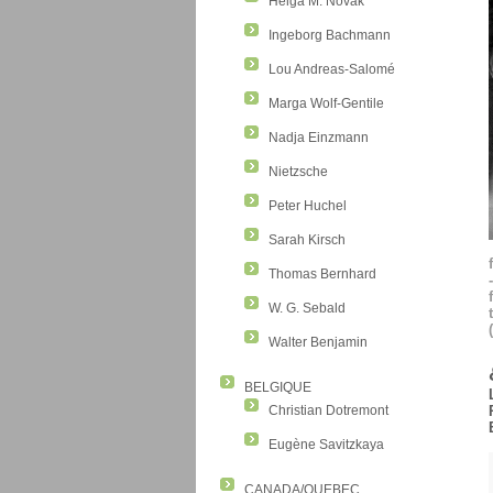
Helga M. Novak
Ingeborg Bachmann
Lou Andreas-Salomé
Marga Wolf-Gentile
Nadja Einzmann
Nietzsche
Peter Huchel
Sarah Kirsch
Thomas Bernhard
W. G. Sebald
Walter Benjamin
BELGIQUE
Christian Dotremont
Eugène Savitzkaya
CANADA/QUEBEC