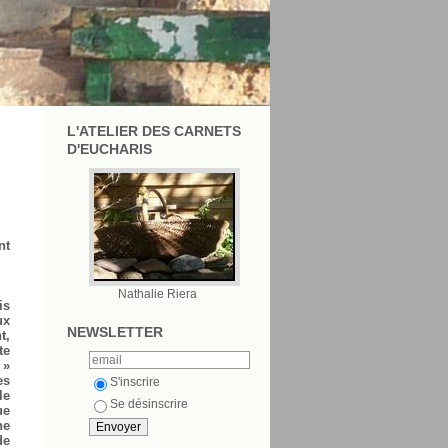
L'ATELIER DES CARNETS
D'EUCHARIS
nt
Nathalie Riera
is
ux
NEWSLETTER
t,
te
 »
es
S'inscrire
le
Se désinscrire
ue
ne
de