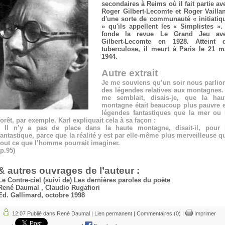
secondaires à Reims où il fait partie av
Roger Gilbert-Lecomte et Roger Vailla
d'une sorte de communauté « initiatiq
» qu'ils appellent les « Simplistes ». 
fonde la revue Le Grand Jeu av
Gilbert-Lecomte en 1928. Atteint 
tuberculose, il meurt à Paris le 21 m
1944.
Autre extrait
Je me souviens qu’un soir nous parlio
des légendes relatives aux montagnes. 
me semblait, disais-je, que la hau
montagne était beaucoup plus pauvre 
légendes fantastiques que la mer ou 
forêt, par exemple. Karl expliquait cela à sa façon :
- Il n’y a pas de place dans la haute montagne, disait-il, pour 
fantastique, parce que la réalité y est par elle-même plus merveilleuse q
tout ce que l’homme pourrait imaginer.
(p.95)
& autres ouvrages de l’auteur :
Le Contre-ciel (suivi de) Les dernières paroles du poète
René Daumal , Claudio Rugafiori
Ed. Gallimard, octobre 1998
12:07 Publié dans
René Daumal
|
Lien permanent
|
Commentaires (0)
|
Imprimer