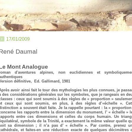
17/01/2009
René Daumal
Le Mont Analogue
roman d'aventures alpines, non euclidiennes et symboliqueme
authentiques
Version définitive,
Ed. Gallimard, 1981
Après avoir ainsi fait le tour des mythologies les plus connues, je passa
à des considérations générales sur les symboles, que je rangeais en de
classes : ceux qui sont soumis à des règles de « proportion » seulemen
et ceux qui sont soumis, en plus, à des règles d’«échelle ». Cet
distinction a souvent était faite. Je la rappelle pourtant : la « proportion
concerne les rapports entre la dimension du monument, l’ « échelle » l
rapports entre ces dimensions et celles du corps humain. Un triang
équilatéral, symbole de la Trinité, a exactement la même valeur quelle q
soit sa dimension ; il n’a pas d’ « échelle ». Par contre, prenez u
cathédrale, et faites-en une réduction exacte de quelques décimètres 