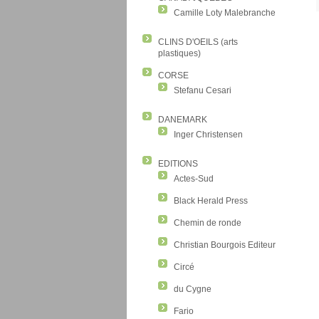
Camille Loty Malebranche
CLINS D'OEILS (arts
plastiques)
CORSE
Stefanu Cesari
DANEMARK
Inger Christensen
EDITIONS
Actes-Sud
Black Herald Press
Chemin de ronde
Christian Bourgois Editeur
Circé
du Cygne
Fario