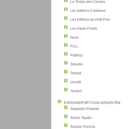
Le Temps des Cerises
Les éditions Corlevour
Les Editions du Petit Pois
Les Hauts-Fonds
Nous
P.O.L.
Po&Psy
Sitaudis
Tinbad
Unicité
Ypsilon
ESPAGNE/PORTUGAL/ARGENTINE/CO
Alejandra Pizarnik
Antoni Tapiès
Antonio Porchia