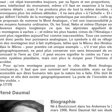
haut ; cet objet transmettra toujours, par sa figure et ses proportions, 
sens intellectuel du monument, même s’il faut en examiner à la lou
certains détails ; mais il ne produira plus du tout la même émotion, 
provoquera plus les mêmes attitudes ; il ne sera plus « à l’échelle ». Et 
qui définit l’échelle de la montagne symbolique par excellence – celle q
je proposais de nommer le Mont Analogue-, c’est son
inaccessibilité p
les moyens humains ordinaires.
Or, les Sinaï, Nebo et même Olympe so
devenus depuis longtemps ce que les alpinistes appellent d
« montagnes à vaches » ; et même les plus hautes cimes de l’Himalaya 
sont plus regardées aujourd’hui comme inaccessibles. Tous ces somme
ont donc perdu leur puissance analogique. Le symbole a dû se réfugi
en des montagnes tout à fait mythiques, telles que le Mérou des Hindou
Mais le Mérou – pour prendre cet unique exemple –, s’il n’est plus sit
géographiquement, ne peut plus conserver son sens émouvant de
vo
unissant la Terre au Ciel
; il peut encore signifier le centre ou l’axe 
notre système planétaire, mais non plus le moyen pour l’homme d
accéder.
« Pour qu’une montagne puisse jouer le rôle de Mont Analogu
concluais-je, il faut
que son sommet soit inaccessible, mais sa ba
accessible
aux êtres humains tels que la nature les a faits. Elle doit êt
unique
et elle doit
exister géographiquement
. La porte de l’invisible do
être visible. »
(p.17/19)
René Daumal
Biographie
Né à Boulzicourt dans les Ardennes le 
mars 1908, René Daumal fait ses étud