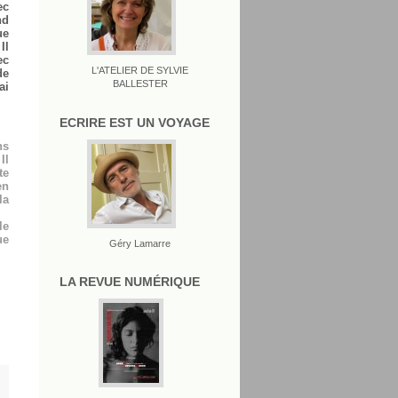
ec
nd
ue
Il
ec
L'ATELIER DE SYLVIE
de
BALLESTER
ai
ECRIRE EST UN VOYAGE
ns
Il
te
en
la
le
ue
Géry Lamarre
LA REVUE NUMÉRIQUE