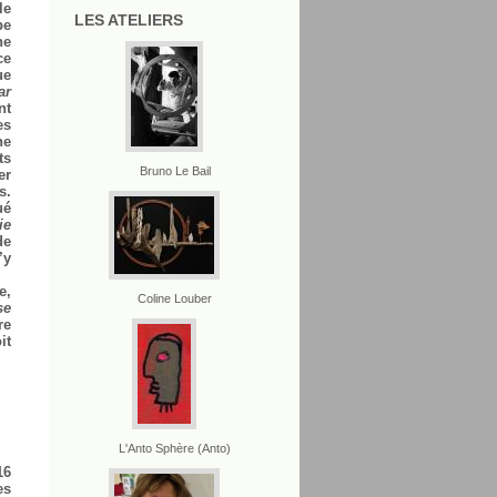
le
LES ATELIERS
pe
ne
ce
ue
ar
nt
es
ne
ts
Bruno Le Bail
er
s.
ué
ie
de
’y
e,
Coline Louber
se
re
it
L'Anto Sphère (Anto)
16
es