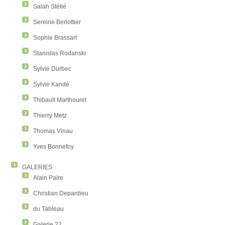
Salah Stétié
Sereine Berlottier
Sophie Brassart
Stanislas Rodanski
Sylvie Durbec
Sylvie Kandé
Thibault Marthouret
Thierry Metz
Thomas Vinau
Yves Bonnefoy
GALERIES
Alain Paire
Christian Depardieu
du Tableau
Galerie 22