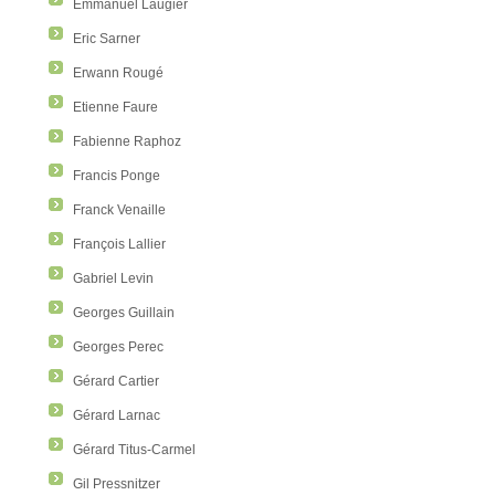
Emmanuel Laugier
Eric Sarner
Erwann Rougé
Etienne Faure
Fabienne Raphoz
Francis Ponge
Franck Venaille
François Lallier
Gabriel Levin
Georges Guillain
Georges Perec
Gérard Cartier
Gérard Larnac
Gérard Titus-Carmel
Gil Pressnitzer