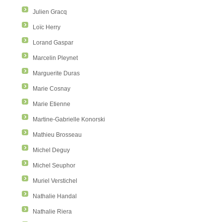
Julien Gracq
Loïc Herry
Lorand Gaspar
Marcelin Pleynet
Marguerite Duras
Marie Cosnay
Marie Etienne
Martine-Gabrielle Konorski
Mathieu Brosseau
Michel Deguy
Michel Seuphor
Muriel Verstichel
Nathalie Handal
Nathalie Riera