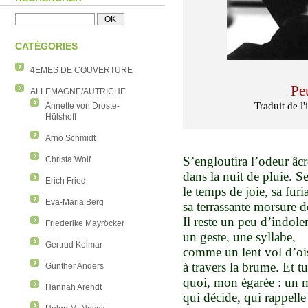
CATÉGORIES
4EMES DE COUVERTURE
Peu
ALLEMAGNE/AUTRICHE
Traduit de l
Annette von Droste-
Hülshoff
Arno Schmidt
S’engloutira l’odeur âcre
Christa Wolf
dans la nuit de pluie. S
Erich Fried
le temps de joie, sa furia
Eva-Maria Berg
sa terrassante morsure d
Il reste un peu d’indole
Friederike Mayröcker
un geste, une syllabe,
Gertrud Kolmar
comme un lent vol d’oi
à travers la brume. Et t
Gunther Anders
quoi, mon égarée : un
Hannah Arendt
qui décide, qui rappelle 