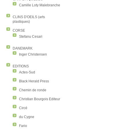
Camille Loty Malebranche
CLINS D'OEILS (arts
plastiques)
CORSE
Stefanu Cesari
DANEMARK
Inger Christensen
EDITIONS
Actes-Sud
Black Herald Press
Chemin de ronde
Christian Bourgois Editeur
Circé
du Cygne
Fario