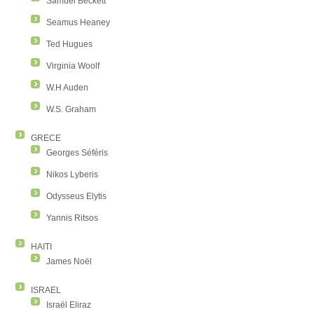
Samuel Beckett
Seamus Heaney
Ted Hugues
Virginia Woolf
W.H Auden
W.S. Graham
GRECE
Georges Séféris
Nikos Lyberis
Odysseus Elytis
Yannis Ritsos
HAITI
James Noël
ISRAEL
Israël Eliraz