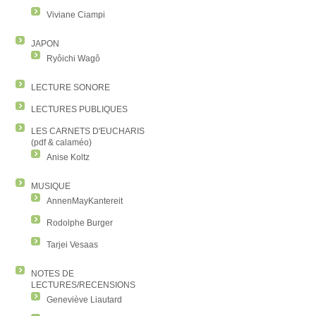
Viviane Ciampi
JAPON
Ryôichi Wagô
LECTURE SONORE
LECTURES PUBLIQUES
LES CARNETS D'EUCHARIS
(pdf & calaméo)
Anise Koltz
MUSIQUE
AnnenMayKantereit
Rodolphe Burger
Tarjei Vesaas
NOTES DE
LECTURES/RECENSIONS
Geneviève Liautard