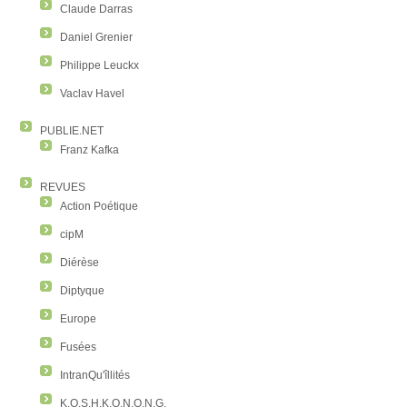
Claude Darras
Daniel Grenier
Philippe Leuckx
Vaclav Havel
PUBLIE.NET
Franz Kafka
REVUES
Action Poétique
cipM
Diérèse
Diptyque
Europe
Fusées
IntranQu'îllités
K.O.S.H.K.O.N.O.N.G.