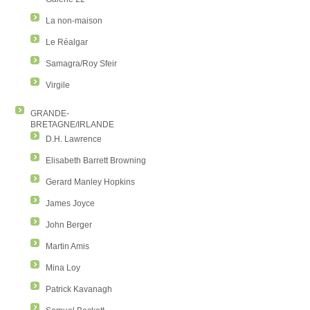
La non-maison
Le Réalgar
Samagra/Roy Sfeir
Virgile
GRANDE-
BRETAGNE/IRLANDE
D.H. Lawrence
Elisabeth Barrett Browning
Gerard Manley Hopkins
James Joyce
John Berger
Martin Amis
Mina Loy
Patrick Kavanagh