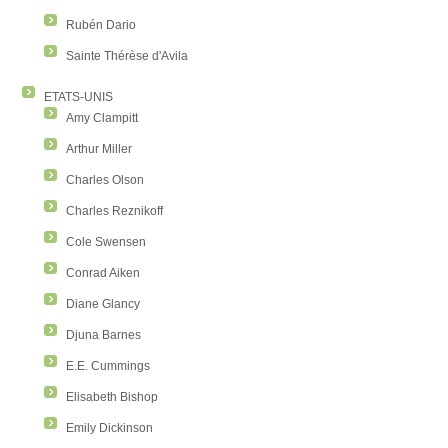
Rubén Dario
Sainte Thérèse d'Avila
ETATS-UNIS
Amy Clampitt
Arthur Miller
Charles Olson
Charles Reznikoff
Cole Swensen
Conrad Aiken
Diane Glancy
Djuna Barnes
E.E. Cummings
Elisabeth Bishop
Emily Dickinson