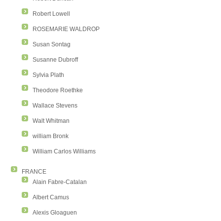
Robert Lowell
ROSEMARIE WALDROP
Susan Sontag
Susanne Dubroff
Sylvia Plath
Theodore Roethke
Wallace Stevens
Walt Whitman
william Bronk
William Carlos Williams
FRANCE
Alain Fabre-Catalan
Albert Camus
Alexis Gloaguen