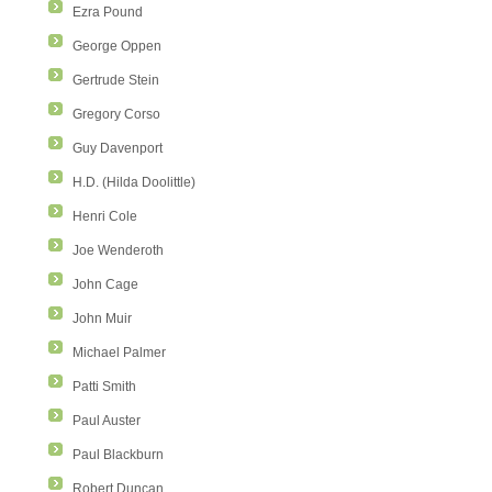
Ezra Pound
George Oppen
Gertrude Stein
Gregory Corso
Guy Davenport
H.D. (Hilda Doolittle)
Henri Cole
Joe Wenderoth
John Cage
John Muir
Michael Palmer
Patti Smith
Paul Auster
Paul Blackburn
Robert Duncan