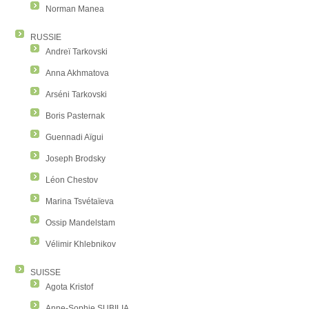
Norman Manea
RUSSIE
Andreï Tarkovski
Anna Akhmatova
Arséni Tarkovski
Boris Pasternak
Guennadi Aïgui
Joseph Brodsky
Léon Chestov
Marina Tsvétaïeva
Ossip Mandelstam
Vélimir Khlebnikov
SUISSE
Agota Kristof
Anne-Sophie SUBILIA