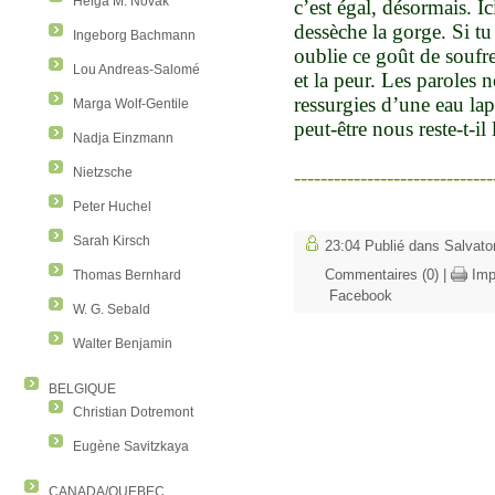
Helga M. Novak
c’est égal, désormais. I
dessèche la gorge. Si tu
Ingeborg Bachmann
oublie ce goût de soufre
Lou Andreas-Salomé
et la peur. Les paroles 
ressurgies d’une eau lap
Marga Wolf-Gentile
peut-être nous reste-t-i
Nadja Einzmann
Nietzsche
-----------------------------
Peter Huchel
Sarah Kirsch
23:04 Publié dans
Salvat
Commentaires (0)
|
Imp
Thomas Bernhard
Facebook
W. G. Sebald
Walter Benjamin
BELGIQUE
Christian Dotremont
Eugène Savitzkaya
CANADA/QUEBEC