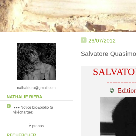
26/07/2012
Salvatore Quasim
SALVATO
----------
nathalriera@gmail.com
Editio
©
NATHALIE RIERA
●●● Notice bio&biblio (à
télécharger)
À propos
RECHERCHER