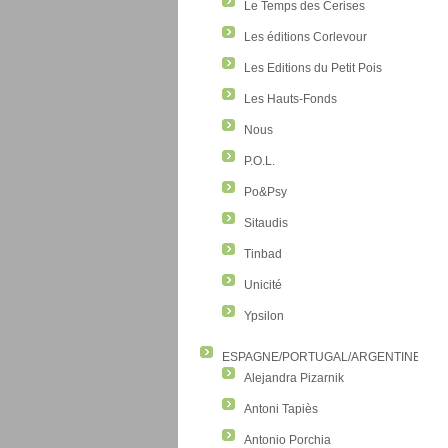
Le Temps des Cerises
Les éditions Corlevour
Les Editions du Petit Pois
Les Hauts-Fonds
Nous
P.O.L.
Po&Psy
Sitaudis
Tinbad
Unicité
Ypsilon
ESPAGNE/PORTUGAL/ARGENTINE/CO
Alejandra Pizarnik
Antoni Tapiès
Antonio Porchia