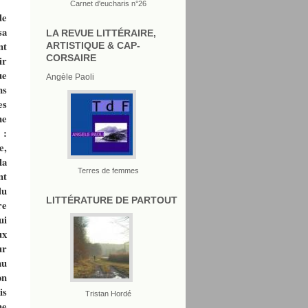
Carnet d'eucharis n°26
de
sa
LA REVUE LITTÉRAIRE,
nt
ARTISTIQUE & CAP-
CORSAIRE
ir
ue
Angèle Paoli
ns
es
ne
 :
e,
la
Terres de femmes
nt
du
LITTÉRATURE DE PARTOUT
re
ui
ux
ur
au
on
is
Tristan Hordé
ne