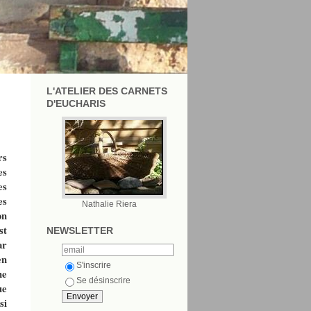
L'ATELIER DES CARNETS
D'EUCHARIS
rs
es
es
es
Nathalie Riera
on
st
NEWSLETTER
ar
en
S'inscrire
me
Se désinscrire
ue
si