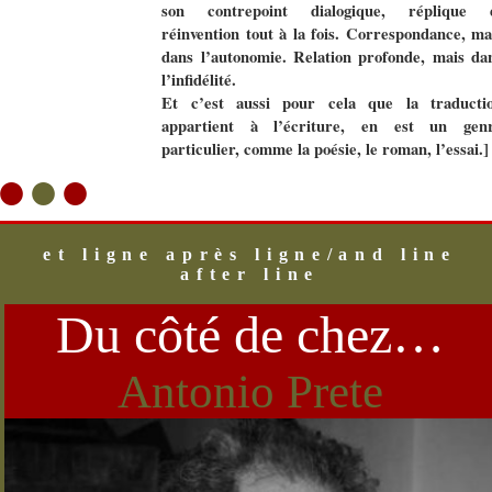
son contrepoint dialogique, réplique 
réinvention tout à la fois. Correspondance, ma
dans l’autonomie. Relation profonde, mais da
l’infidélité.
Et c’est aussi pour cela que la traducti
appartient à l’écriture, en est un gen
particulier, comme la poésie, le roman, l’essai.]
●
●
●
et ligne après ligne/and line
after line
Du côté de chez…
Antonio Prete