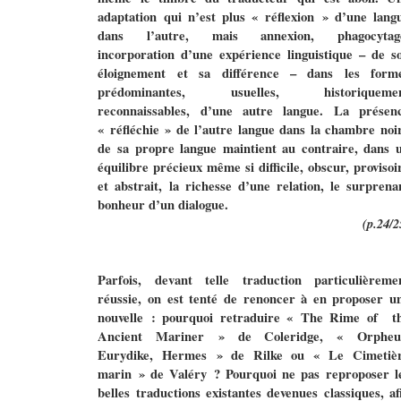
adaptation qui n’est plus « réflexion » d’une lang
dans l’autre, mais annexion, phagocytag
incorporation d’une expérience linguistique – de s
éloignement et sa différence – dans les form
prédominantes, usuelles, historiqueme
reconnaissables, d’une autre langue. La présen
« réfléchie » de l’autre langue dans la chambre noi
de sa propre langue maintient au contraire, dans 
équilibre précieux même si difficile, obscur, provisoi
et abstrait, la richesse d’une relation, le surprena
bonheur d’un dialogue.
(p.24/2
Parfois, devant telle traduction particulièreme
réussie, on est tenté de renoncer à en proposer u
nouvelle : pourquoi retraduire « The Rime of
t
Ancient Mariner » de Coleridge, « Orpheu
Eurydike, Hermes » de Rilke ou « Le Cimetiè
marin » de Valéry ? Pourquoi ne pas reproposer l
belles traductions existantes devenues classiques, af