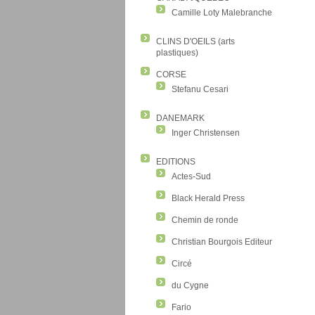
Camille Loty Malebranche
CLINS D'OEILS (arts
plastiques)
CORSE
Stefanu Cesari
DANEMARK
Inger Christensen
EDITIONS
Actes-Sud
Black Herald Press
Chemin de ronde
Christian Bourgois Editeur
Circé
du Cygne
Fario