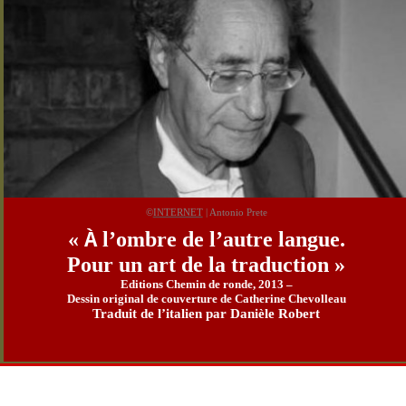
©
INTERNET
| Antonio Prete
«
l’ombre de l’autre langue.
À
Pour un art de la traduction »
Editions Chemin de ronde, 2013 –
Dessin original de couverture de Catherine Chevolleau
Traduit de l’italien par Danièle Robert