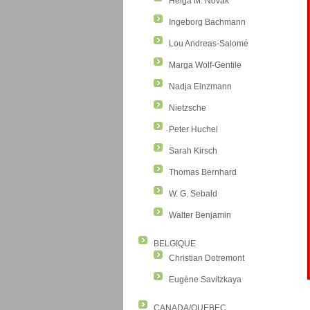
Helga M. Novak
Ingeborg Bachmann
Lou Andreas-Salomé
Marga Wolf-Gentile
Nadja Einzmann
Nietzsche
Peter Huchel
Sarah Kirsch
Thomas Bernhard
W. G. Sebald
Walter Benjamin
BELGIQUE
Christian Dotremont
Eugène Savitzkaya
CANADA/QUEBEC