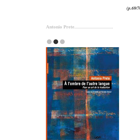
(p.69/7
Antonio Prete
...............................
●
●
●