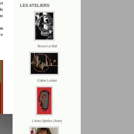
et
LES ATELIERS
is
ns
on
re
Bruno Le Bail
Coline Louber
L'Anto Sphère (Anto)