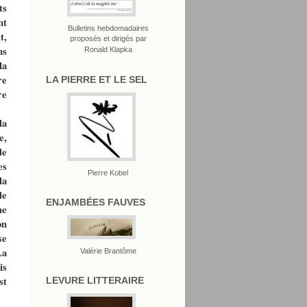
ts
nt
Bulletins hebdomadaires
t,
proposés et dirigés par
ns
Ronald Klapka
la
re
LA PIERRE ET LE SEL
re
la
e,
de
es
Pierre Kobel
la
de
ENJAMBÉES FAUVES
ne
on
se
La
Valérie Brantôme
is
st
LEVURE LITTERAIRE