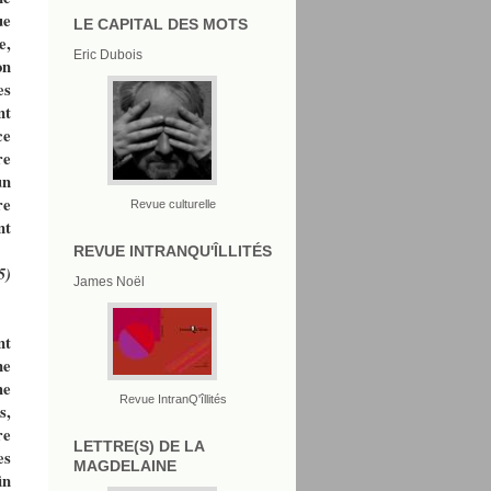
ue
LE CAPITAL DES MOTS
e,
Eric Dubois
on
es
nt
ce
re
un
re
Revue culturelle
nt
REVUE INTRANQU'ÎLLITÉS
5)
James Noël
nt
ne
he
Revue IntranQ'îllités
s,
re
LETTRE(S) DE LA
es
MAGDELAINE
in