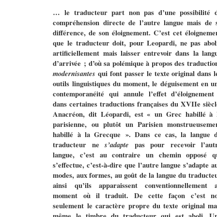
… le traducteur part non pas d’une possibilité 
compréhension directe de l’autre langue mais de 
différence, de son éloignement. C’est cet éloigneme
que le traducteur doit, pour Leopardi, ne pas abol
artificiellement mais laisser entrevoir dans la lang
d’arrivée ; d’où sa polémique à propos des traductio
modernisantes
qui font passer le texte original dans l
outils linguistiques du moment, le déguisement en u
contemporanéité qui annule l’effet d’éloignement
dans certaines traductions françaises du XVIIe siècl
Anacréon, dit Léopardi, est « un Grec habillé à 
parisienne, ou plutôt un Parisien monstrueuseme
habillé à la Grecque ». Dans ce cas, la langue 
traducteur ne
s’adapte
pas pour recevoir l’aut
langue, c’est au contraire un chemin opposé q
s’effectue, c’est-à-dire que l’autre langue s’adapte a
modes, aux formes, au goût de la langue du traducte
ainsi qu’ils apparaissent conventionnellement 
moment où il traduit. De cette façon c’est n
seulement le caractère propre du texte original ma
même le timbre du traducteur qui est aboli. U