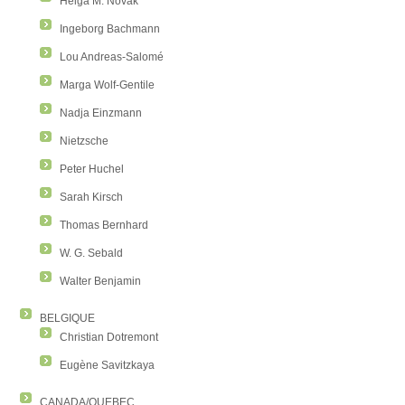
Helga M. Novak
Ingeborg Bachmann
Lou Andreas-Salomé
Marga Wolf-Gentile
Nadja Einzmann
Nietzsche
Peter Huchel
Sarah Kirsch
Thomas Bernhard
W. G. Sebald
Walter Benjamin
BELGIQUE
Christian Dotremont
Eugène Savitzkaya
CANADA/QUEBEC