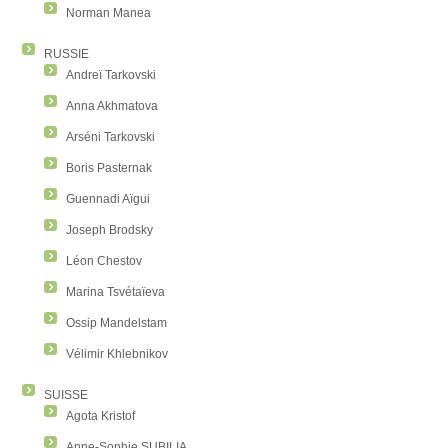
Norman Manea
RUSSIE
Andreï Tarkovski
Anna Akhmatova
Arséni Tarkovski
Boris Pasternak
Guennadi Aïgui
Joseph Brodsky
Léon Chestov
Marina Tsvétaïeva
Ossip Mandelstam
Vélimir Khlebnikov
SUISSE
Agota Kristof
Anne-Sophie SUBILIA