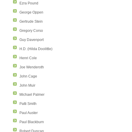
Ezra Pound
George Oppen
Gertrude Stein
Gregory Corso
Guy Davenport
H.D. (Hilda Doolittle)
Henri Cole
Joe Wenderoth
John Cage
John Muir
Michael Palmer
Patti Smith
Paul Auster
Paul Blackburn
Robert Duncan