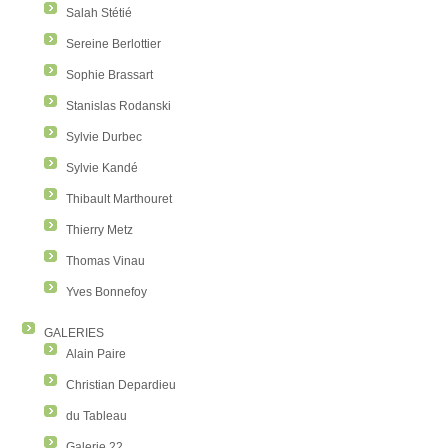
Salah Stétié
Sereine Berlottier
Sophie Brassart
Stanislas Rodanski
Sylvie Durbec
Sylvie Kandé
Thibault Marthouret
Thierry Metz
Thomas Vinau
Yves Bonnefoy
GALERIES
Alain Paire
Christian Depardieu
du Tableau
Galerie 22