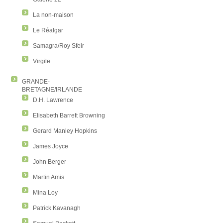
La non-maison
Le Réalgar
Samagra/Roy Sfeir
Virgile
GRANDE-
BRETAGNE/IRLANDE
D.H. Lawrence
Elisabeth Barrett Browning
Gerard Manley Hopkins
James Joyce
John Berger
Martin Amis
Mina Loy
Patrick Kavanagh