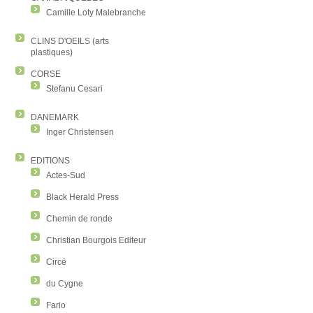
Camille Loty Malebranche
CLINS D'OEILS (arts
plastiques)
CORSE
Stefanu Cesari
DANEMARK
Inger Christensen
EDITIONS
Actes-Sud
Black Herald Press
Chemin de ronde
Christian Bourgois Editeur
Circé
du Cygne
Fario