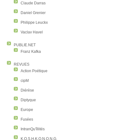
Claude Darras
Daniel Grenier
Philippe Leuckx
Vaclav Havel
PUBLIE.NET
Franz Kafka
REVUES
Action Poétique
cipM
Diérèse
Diptyque
Europe
Fusées
IntranQu'îllités
K.O.S.H.K.O.N.O.N.G.