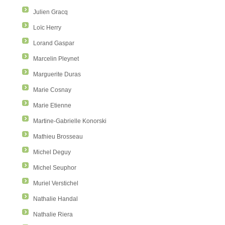
Julien Gracq
Loïc Herry
Lorand Gaspar
Marcelin Pleynet
Marguerite Duras
Marie Cosnay
Marie Etienne
Martine-Gabrielle Konorski
Mathieu Brosseau
Michel Deguy
Michel Seuphor
Muriel Verstichel
Nathalie Handal
Nathalie Riera