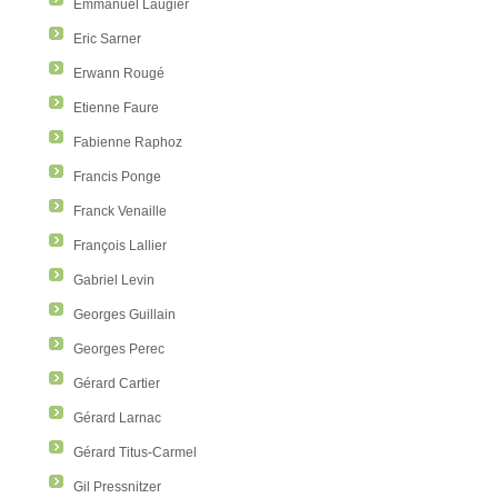
Emmanuel Laugier
Eric Sarner
Erwann Rougé
Etienne Faure
Fabienne Raphoz
Francis Ponge
Franck Venaille
François Lallier
Gabriel Levin
Georges Guillain
Georges Perec
Gérard Cartier
Gérard Larnac
Gérard Titus-Carmel
Gil Pressnitzer