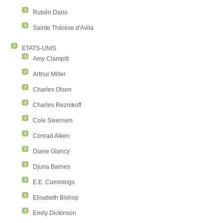
Rubén Dario
Sainte Thérèse d'Avila
ETATS-UNIS
Amy Clampitt
Arthur Miller
Charles Olson
Charles Reznikoff
Cole Swensen
Conrad Aiken
Diane Glancy
Djuna Barnes
E.E. Cummings
Elisabeth Bishop
Emily Dickinson