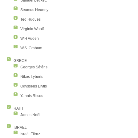
Samuel Beckett
Seamus Heaney
Ted Hugues
Virginia Woolf
W.H Auden
W.S. Graham
GRECE
Georges Séféris
Nikos Lyberis
Odysseus Elytis
Yannis Ritsos
HAITI
James Noël
ISRAEL
Israël Eliraz