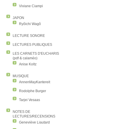
Viviane Ciampi
JAPON
Ryôichi Wagô
LECTURE SONORE
LECTURES PUBLIQUES
LES CARNETS D'EUCHARIS
(pdf & calaméo)
Anise Koltz
MUSIQUE
AnnenMayKantereit
Rodolphe Burger
Tarjei Vesaas
NOTES DE
LECTURES/RECENSIONS
Geneviève Liautard