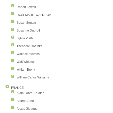
Robert Lowell
ROSEMARIE WALDROP
Susan Sontag
Susanne Dubroff
Sylvia Plath
Theodore Roethke
Wallace Stevens
Walt Whitman
william Bronk
William Carlos Williams
FRANCE
Alain Fabre-Catalan
Albert Camus
Alexis Gloaguen