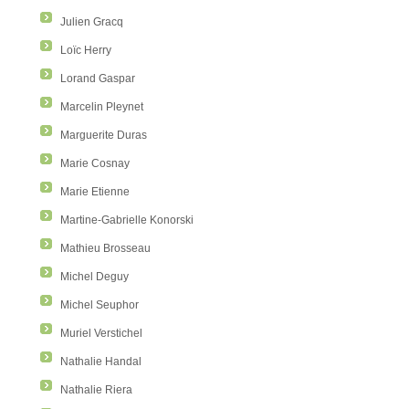
Julien Gracq
Loïc Herry
Lorand Gaspar
Marcelin Pleynet
Marguerite Duras
Marie Cosnay
Marie Etienne
Martine-Gabrielle Konorski
Mathieu Brosseau
Michel Deguy
Michel Seuphor
Muriel Verstichel
Nathalie Handal
Nathalie Riera