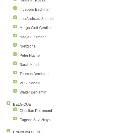
Helga M. Novak
Ingeborg Bachmann
Lou Andreas-Salomé
Marga Wolf-Gentile
Nadja Einzmann
Nietzsche
Peter Huchel
Sarah Kirsch
Thomas Bernhard
W. G. Sebald
Walter Benjamin
BELGIQUE
Christian Dotremont
Eugène Savitzkaya
CANADA/QUEBEC