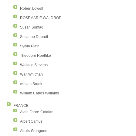
Robert Lowell
ROSEMARIE WALDROP
Susan Sontag
Susanne Dubroff
Sylvia Plath
Theodore Roethke
Wallace Stevens
Walt Whitman
william Bronk
William Carlos Williams
FRANCE
Alain Fabre-Catalan
Albert Camus
Alexis Gloaguen