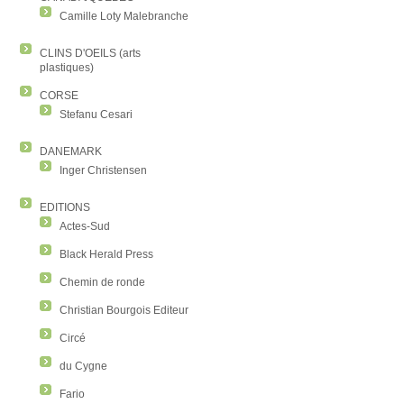
Camille Loty Malebranche
CLINS D'OEILS (arts
plastiques)
CORSE
Stefanu Cesari
DANEMARK
Inger Christensen
EDITIONS
Actes-Sud
Black Herald Press
Chemin de ronde
Christian Bourgois Editeur
Circé
du Cygne
Fario