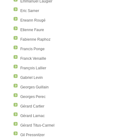
Emmanuel Laugier
Eric Sarner
Erwann Rougé
Etienne Faure
Fabienne Raphoz
Francis Ponge
Franck Venaille
François Lallier
Gabriel Levin
Georges Guillain
Georges Perec
Gérard Cartier
Gérard Larnac
Gérard Titus-Carmel
Gil Pressnitzer