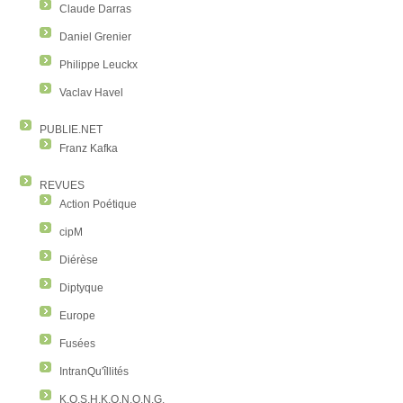
Claude Darras
Daniel Grenier
Philippe Leuckx
Vaclav Havel
PUBLIE.NET
Franz Kafka
REVUES
Action Poétique
cipM
Diérèse
Diptyque
Europe
Fusées
IntranQu'îllités
K.O.S.H.K.O.N.O.N.G.