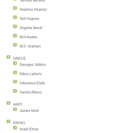
Samuel Beckett
Seamus Heaney
Ted Hugues
Virginia Woolf
W.H Auden
W.S. Graham
GRECE
Georges Séféris
Nikos Lyberis
Odysseus Elytis
Yannis Ritsos
HAITI
James Noël
ISRAEL
Israël Eliraz