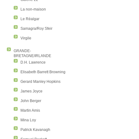
La non-maison
Le Réalgar
Samagra/Roy Sfeir
Virgile
GRANDE-
BRETAGNE/IRLANDE
D.H. Lawrence
Elisabeth Barrett Browning
Gerard Manley Hopkins
James Joyce
John Berger
Martin Amis
Mina Loy
Patrick Kavanagh