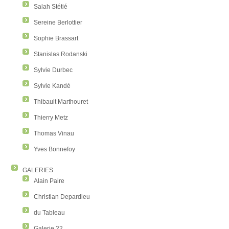
Salah Stétié
Sereine Berlottier
Sophie Brassart
Stanislas Rodanski
Sylvie Durbec
Sylvie Kandé
Thibault Marthouret
Thierry Metz
Thomas Vinau
Yves Bonnefoy
GALERIES
Alain Paire
Christian Depardieu
du Tableau
Galerie 22