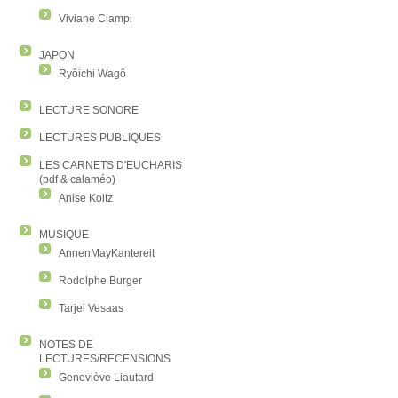
Viviane Ciampi
JAPON
Ryôichi Wagô
LECTURE SONORE
LECTURES PUBLIQUES
LES CARNETS D'EUCHARIS
(pdf & calaméo)
Anise Koltz
MUSIQUE
AnnenMayKantereit
Rodolphe Burger
Tarjei Vesaas
NOTES DE
LECTURES/RECENSIONS
Geneviève Liautard