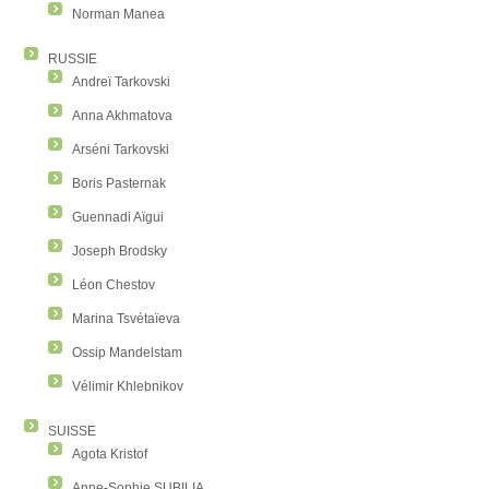
Norman Manea
RUSSIE
Andreï Tarkovski
Anna Akhmatova
Arséni Tarkovski
Boris Pasternak
Guennadi Aïgui
Joseph Brodsky
Léon Chestov
Marina Tsvétaïeva
Ossip Mandelstam
Vélimir Khlebnikov
SUISSE
Agota Kristof
Anne-Sophie SUBILIA