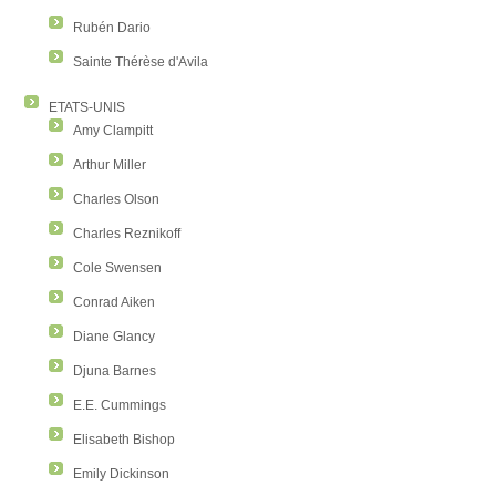
Rubén Dario
Sainte Thérèse d'Avila
ETATS-UNIS
Amy Clampitt
Arthur Miller
Charles Olson
Charles Reznikoff
Cole Swensen
Conrad Aiken
Diane Glancy
Djuna Barnes
E.E. Cummings
Elisabeth Bishop
Emily Dickinson