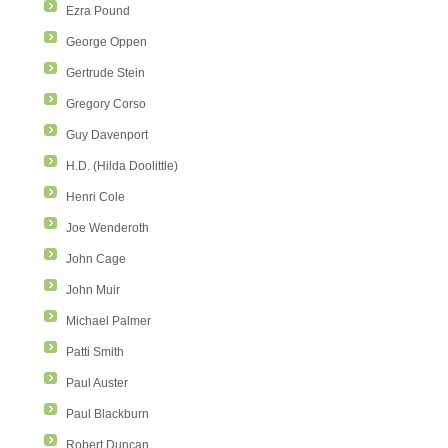
Ezra Pound
George Oppen
Gertrude Stein
Gregory Corso
Guy Davenport
H.D. (Hilda Doolittle)
Henri Cole
Joe Wenderoth
John Cage
John Muir
Michael Palmer
Patti Smith
Paul Auster
Paul Blackburn
Robert Duncan