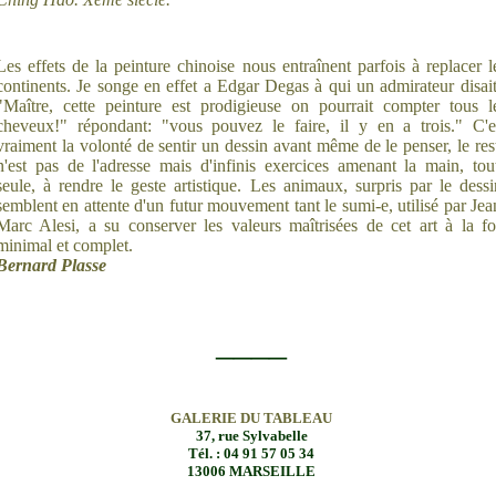
Les effets de la peinture chinoise nous entraînent parfois à replacer l
continents. Je songe en effet a Edgar Degas à qui un admirateur disait
"Maître, cette peinture est prodigieuse on pourrait compter tous l
cheveux!" répondant: "vous pouvez le faire, il y en a trois." C'e
vraiment la volonté de sentir un dessin avant même de le penser, le res
n'est pas de l'adresse mais d'infinis exercices amenant la main, tou
seule, à rendre le geste artistique. Les animaux, surpris par le dessi
semblent en attente d'un futur mouvement tant le sumi-e, utilisé par Jea
Marc Alesi, a su conserver les valeurs maîtrisées de cet art à la fo
minimal et complet.
Bernard Plasse
____
GALERIE DU TABLEAU
37, rue Sylvabelle
Tél. : 04 91 57 05 34
13006 MARSEILLE