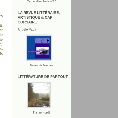
Carnet d'eucharis n°26
LA REVUE LITTÉRAIRE,
es
ARTISTIQUE & CAP-
 :
CORSAIRE
es
Angèle Paoli
st
te
te
n,
n-
is
Terres de femmes
LITTÉRATURE DE PARTOUT
Tristan Hordé