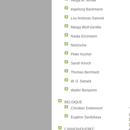
Helga M. Novak
Ingeborg Bachmann
Lou Andreas-Salomé
Marga Wolf-Gentile
Nadja Einzmann
Nietzsche
Peter Huchel
Sarah Kirsch
Thomas Bernhard
W. G. Sebald
Walter Benjamin
BELGIQUE
Christian Dotremont
Eugène Savitzkaya
CANADA/QUEBEC