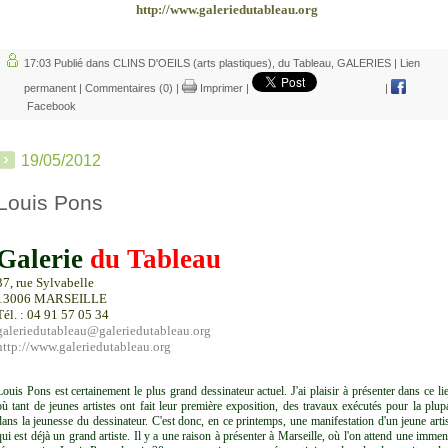
http://www.galeriedutableau.org
17:03 Publié dans
CLINS D'OEILS (arts plastiques)
,
du Tableau
,
GALERIES
|
Lien
permanent
|
Commentaires (0)
|
Imprimer
|
|
Facebook
19/05/2012
Louis Pons
Galerie
du Tableau
37, rue Sylvabelle
13006 MARSEILLE
Tél. : 04 91 57 05 34
galeriedutableau@galeriedutableau.org
http://www.galeriedutableau.org
Louis Pons est certainement le plus grand dessinateur actuel. J'ai plaisir à présenter dans ce li
où tant de jeunes artistes ont fait leur première exposition, des travaux exécutés pour la plup
dans la jeunesse du dessinateur. C'est donc, en ce printemps, une manifestation d'un jeune arti
qui est déjà un grand artiste. Il y a une raison à présenter à Marseille, où l'on attend une imme