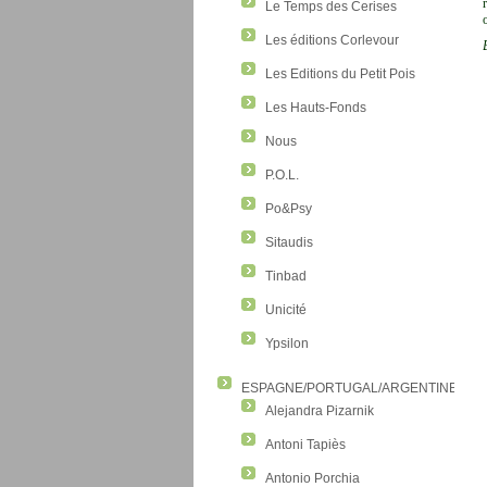
Le Temps des Cerises
Les éditions Corlevour
Les Editions du Petit Pois
Les Hauts-Fonds
Nous
P.O.L.
Po&Psy
Sitaudis
Tinbad
Unicité
Ypsilon
ESPAGNE/PORTUGAL/ARGENTINE/CO
Alejandra Pizarnik
Antoni Tapiès
Antonio Porchia