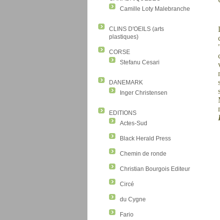
Camille Loty Malebranche
CLINS D'OEILS (arts
plastiques)
CORSE
Stefanu Cesari
DANEMARK
Inger Christensen
EDITIONS
Actes-Sud
Black Herald Press
Chemin de ronde
Christian Bourgois Editeur
Circé
du Cygne
Fario