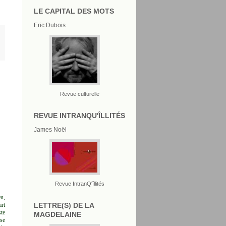
LE CAPITAL DES MOTS
Eric Dubois
Revue culturelle
REVUE INTRANQU'ÎLLITÉS
James Noël
Revue IntranQ'îllités
eu,
LETTRE(S) DE LA
art
ste
MAGDELAINE
nse