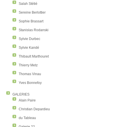
Salah Stétié
Sereine Berlottier
Sophie Brassart
Stanislas Rodanski
Sylvie Durbec
Sylvie Kandé
Thibault Marthouret
Thierry Metz
Thomas Vinau
Yves Bonnefoy
GALERIES
Alain Paire
Christian Depardieu
du Tableau
Galerie 22