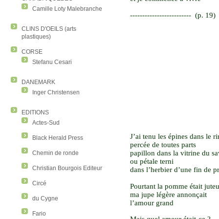
Camille Loty Malebranche
-------------------------
(p. 19)
CLINS D'OEILS (arts
plastiques)
CORSE
Stefanu Cesari
DANEMARK
Inger Christensen
EDITIONS
Actes-Sud
J’ai tenu les épines dans le ri
Black Herald Press
percée de toutes parts
papillon dans la vitrine du s
Chemin de ronde
ou pétale terni
Christian Bourgois Editeur
dans l’herbier d’une fin de 
Circé
Pourtant la pomme était jute
ma jupe légère annonçait
du Cygne
l’amour grand
Fario
Mais quel amour était-ce ?