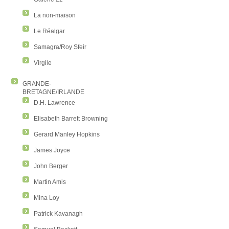
La non-maison
Le Réalgar
Samagra/Roy Sfeir
Virgile
GRANDE-
BRETAGNE/IRLANDE
D.H. Lawrence
Elisabeth Barrett Browning
Gerard Manley Hopkins
James Joyce
John Berger
Martin Amis
Mina Loy
Patrick Kavanagh