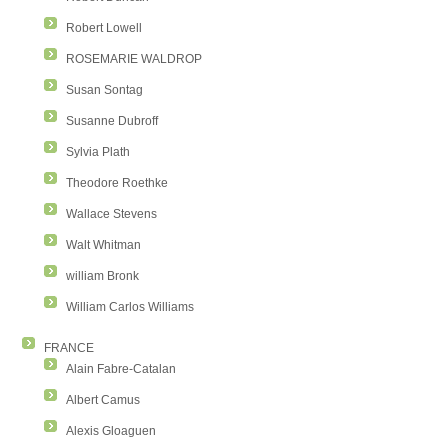
Robert Lowell
ROSEMARIE WALDROP
Susan Sontag
Susanne Dubroff
Sylvia Plath
Theodore Roethke
Wallace Stevens
Walt Whitman
william Bronk
William Carlos Williams
FRANCE
Alain Fabre-Catalan
Albert Camus
Alexis Gloaguen