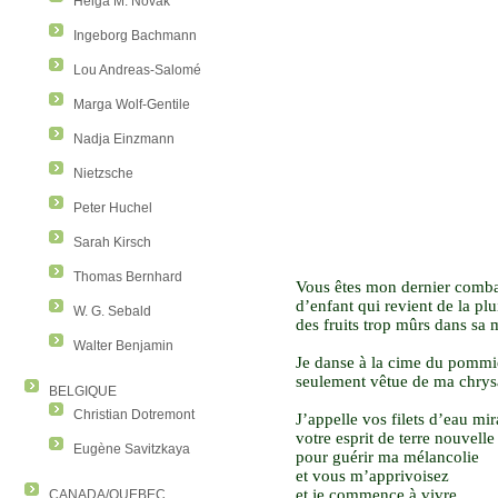
Helga M. Novak
Ingeborg Bachmann
Lou Andreas-Salomé
Marga Wolf-Gentile
Nadja Einzmann
Nietzsche
Peter Huchel
Sarah Kirsch
Thomas Bernhard
Vous êtes mon dernier comb
d’enfant qui revient de la plu
W. G. Sebald
des fruits trop mûrs dans sa 
Walter Benjamin
Je danse à la cime du pommi
seulement vêtue de ma chrys
BELGIQUE
Christian Dotremont
J’appelle vos filets d’eau mi
votre esprit de terre nouvelle
Eugène Savitzkaya
pour guérir ma mélancolie
et vous m’apprivoisez
et je commence à vivre
CANADA/QUEBEC