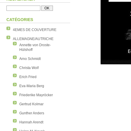
CATÉGORIES
4EMES DE COUVERTURE
ALLEMAGNE/AUTRICHE
Annette von Droste-
Hülshoff
Arno Schmidt
Christa Wolf
Erich Fried
Eva-Maria Berg
Friederike Mayröcker
Gertrud Kolmar
Gunther Anders
Hannah Arendt