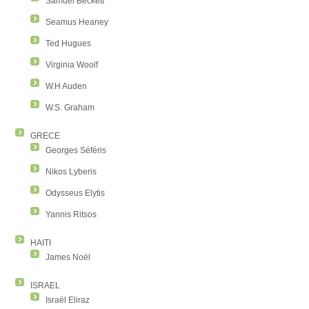
Samuel Beckett
Seamus Heaney
Ted Hugues
Virginia Woolf
W.H Auden
W.S. Graham
GRECE
Georges Séféris
Nikos Lyberis
Odysseus Elytis
Yannis Ritsos
HAITI
James Noël
ISRAEL
Israël Eliraz