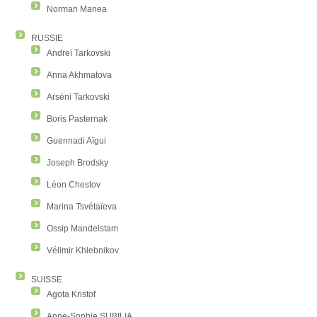
Norman Manea
RUSSIE
Andreï Tarkovski
Anna Akhmatova
Arséni Tarkovski
Boris Pasternak
Guennadi Aïgui
Joseph Brodsky
Léon Chestov
Marina Tsvétaïeva
Ossip Mandelstam
Vélimir Khlebnikov
SUISSE
Agota Kristof
Anne-Sophie SUBILIA