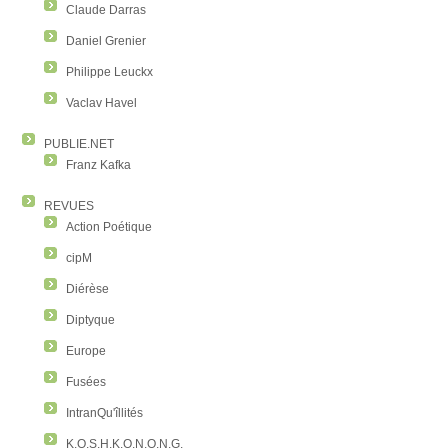
Claude Darras
Daniel Grenier
Philippe Leuckx
Vaclav Havel
PUBLIE.NET
Franz Kafka
REVUES
Action Poétique
cipM
Diérèse
Diptyque
Europe
Fusées
IntranQu'îllités
K.O.S.H.K.O.N.O.N.G.