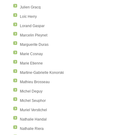
Julien Gracq
Loïc Herry
Lorand Gaspar
Marcelin Pleynet
Marguerite Duras
Marie Cosnay
Marie Etienne
Martine-Gabrielle Konorski
Mathieu Brosseau
Michel Deguy
Michel Seuphor
Muriel Verstichel
Nathalie Handal
Nathalie Riera