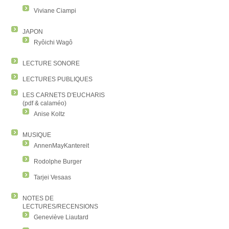
Viviane Ciampi
JAPON
Ryôichi Wagô
LECTURE SONORE
LECTURES PUBLIQUES
LES CARNETS D'EUCHARIS
(pdf & calaméo)
Anise Koltz
MUSIQUE
AnnenMayKantereit
Rodolphe Burger
Tarjei Vesaas
NOTES DE
LECTURES/RECENSIONS
Geneviève Liautard