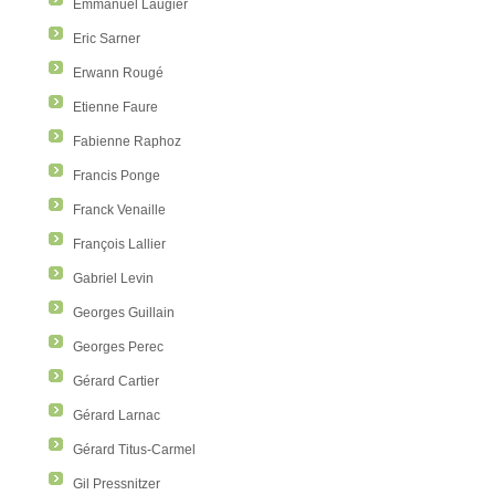
Emmanuel Laugier
Eric Sarner
Erwann Rougé
Etienne Faure
Fabienne Raphoz
Francis Ponge
Franck Venaille
François Lallier
Gabriel Levin
Georges Guillain
Georges Perec
Gérard Cartier
Gérard Larnac
Gérard Titus-Carmel
Gil Pressnitzer