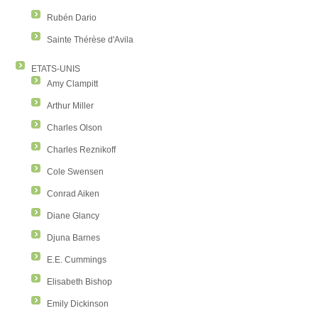
Rubén Dario
Sainte Thérèse d'Avila
ETATS-UNIS
Amy Clampitt
Arthur Miller
Charles Olson
Charles Reznikoff
Cole Swensen
Conrad Aiken
Diane Glancy
Djuna Barnes
E.E. Cummings
Elisabeth Bishop
Emily Dickinson