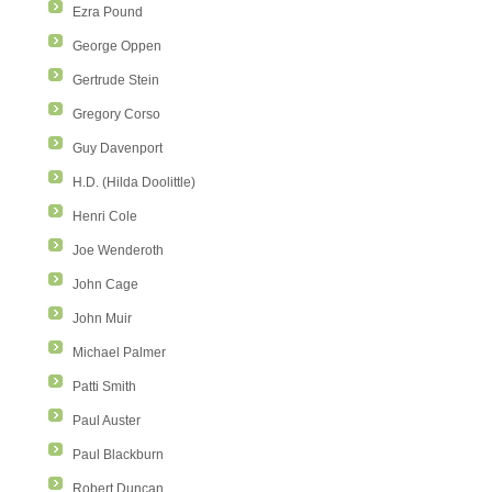
Ezra Pound
George Oppen
Gertrude Stein
Gregory Corso
Guy Davenport
H.D. (Hilda Doolittle)
Henri Cole
Joe Wenderoth
John Cage
John Muir
Michael Palmer
Patti Smith
Paul Auster
Paul Blackburn
Robert Duncan