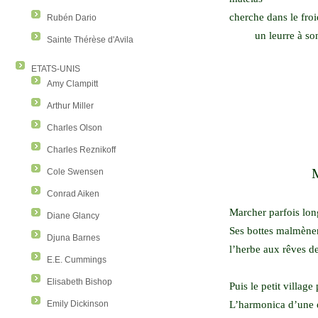
cherche dans le fro
Rubén Dario
un leurre à son
Sainte Thérèse d'Avila
ETATS-UNIS
Amy Clampitt
Arthur Miller
Charles Olson
Charles Reznikoff
Cole Swensen
Conrad Aiken
Marcher parfois lon
Diane Glancy
Ses bottes malmènent
Djuna Barnes
l’herbe aux rêves d
E.E. Cummings
Elisabeth Bishop
Puis le petit village
L’harmonica d’une e
Emily Dickinson