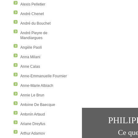
Alexis Pelletier
André Chenet
André du Bouchet
André Pieyre de
Mandiargues
Angèle Paoli
Anna Milani
Anne Calas
Anne-Emmanuelle Fournier
Anne-Marie Albiach
Annie Le Brun
Antoine De Baecque
Antonin Artaud
PHILI
Ariane Dreyfus
Ce que
Arthur Adamov