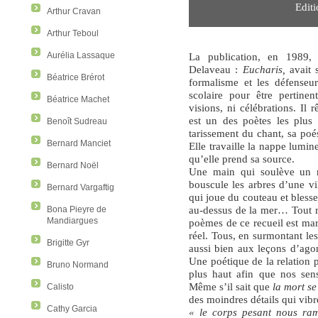
Edit
Arthur Cravan
Arthur Teboul
La publication, en 1989, 
Aurélia Lassaque
Delaveau :
Eucharis,
avait 
Béatrice Brérot
formalisme et les défenseu
scolaire pour être pertinen
Béatrice Machet
visions, ni célébrations. Il
est un des poètes les plus 
Benoît Sudreau
tarissement du chant, sa poé
Bernard Manciet
Elle travaille la nappe lumin
qu’elle prend sa source.
Bernard Noël
Une main qui soulève un r
bouscule les arbres d’une vi
Bernard Vargaftig
qui joue du couteau et bless
au-dessus de la mer… Tout
Bona Pieyre de
Mandiargues
poèmes de ce recueil est ma
réel. Tous, en surmontant le
Brigitte Gyr
aussi bien aux leçons d’agoni
Une poétique de la relation p
Bruno Normand
plus haut afin que nos sens
Même s’il sait que
la mort se
Calisto
des moindres détails qui vibr
Cathy Garcia
« le corps pesant nous ram