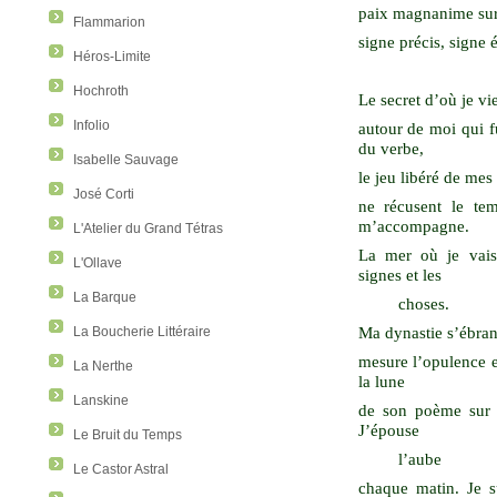
paix magnanime sur l
Flammarion
signe précis, signe é
Héros-Limite
Hochroth
Le secret d’où je vi
Infolio
autour de moi qui f
du verbe,
Isabelle Sauvage
le jeu libéré de mes
José Corti
ne récusent le tem
m’accompagne.
L'Atelier du Grand Tétras
La mer où je vais
L'Ollave
signes et les
La Barque
choses.
Ma dynastie s’ébranl
La Boucherie Littéraire
mesure l’opulence e
La Nerthe
la lune
Lanskine
de son poème sur m
J’épouse
Le Bruit du Temps
l’aube
Le Castor Astral
chaque matin. Je su