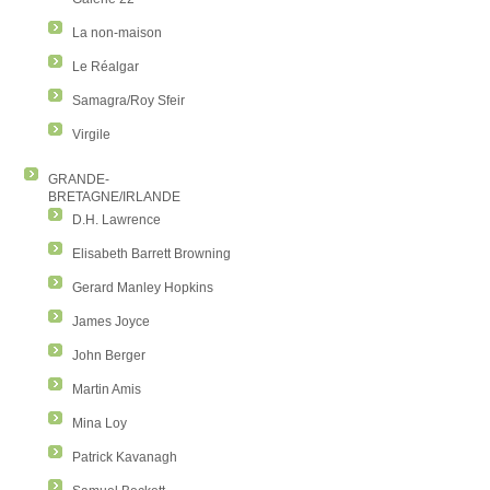
La non-maison
Le Réalgar
Samagra/Roy Sfeir
Virgile
GRANDE-
BRETAGNE/IRLANDE
D.H. Lawrence
Elisabeth Barrett Browning
Gerard Manley Hopkins
James Joyce
John Berger
Martin Amis
Mina Loy
Patrick Kavanagh