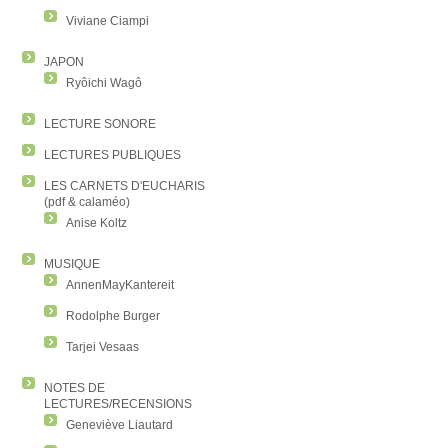
Viviane Ciampi
JAPON
Ryôichi Wagô
LECTURE SONORE
LECTURES PUBLIQUES
LES CARNETS D'EUCHARIS
(pdf & calaméo)
Anise Koltz
MUSIQUE
AnnenMayKantereit
Rodolphe Burger
Tarjei Vesaas
NOTES DE
LECTURES/RECENSIONS
Geneviève Liautard