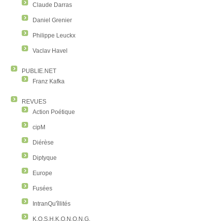
Claude Darras
Daniel Grenier
Philippe Leuckx
Vaclav Havel
PUBLIE.NET
Franz Kafka
REVUES
Action Poétique
cipM
Diérèse
Diptyque
Europe
Fusées
IntranQu'îllités
K.O.S.H.K.O.N.O.N.G.