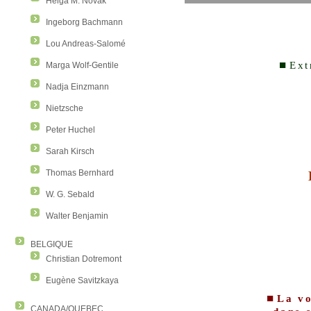
Helga M. Novak
Ingeborg Bachmann
Lou Andreas-Salomé
■
Ext
Marga Wolf-Gentile
Nadja Einzmann
Nietzsche
Peter Huchel
Sarah Kirsch
Thomas Bernhard
W. G. Sebald
Walter Benjamin
BELGIQUE
Christian Dotremont
Eugène Savitzkaya
■
La vo
CANADA/QUEBEC