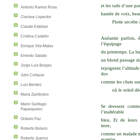
et les rails d’une pa
Antonio Ramos Rosa
hantée de voix, bea
Clarisse Lispector
Flotte secrète 
Claude Esteban
Cristina Castello
Anéantie parfois, é
l’équipage
Enrique Vila-Matas
du printemps. La lum
Ernesto Sabato
un blond passage dan
Jorge Luis Borges
rejoignent l’altitud
dos
Julio Cortazar
comme les chats sur
Luis Benitez
où le soleil d
Maria Zambrano
Mario Santiago
Se dressent comm
Papasquiaro
l’inaltérable
Octavio Paz
bleu. Et de leurs 
terre,
Roberto Bolano
comme un malade en
Roberto Juarroz
matelas