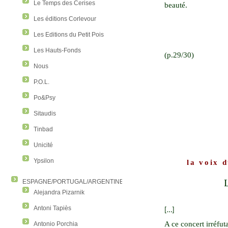
Le Temps des Cerises
beauté.
Les éditions Corlevour
Les Editions du Petit Pois
Les Hauts-Fonds
(p.29/30)
Nous
P.O.L.
Po&Psy
Sitaudis
Tinbad
Unicité
Ypsilon
la voix d
ESPAGNE/PORTUGAL/ARGENTINE/COLOMBIE
Alejandra Pizarnik
Antoni Tapiès
[…]
A ce concert irréfuta
Antonio Porchia