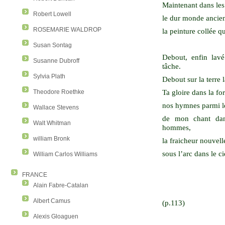
Maintenant dans les 
Robert Lowell
le dur monde ancie
ROSEMARIE WALDROP
la peinture collée q
Susan Sontag
Debout, enfin lav
Susanne Dubroff
tâche.
Sylvia Plath
Debout sur la terre 
Ta gloire dans la f
Theodore Roethke
nos hymnes parmi le
Wallace Stevens
de mon chant dan
Walt Whitman
hommes,
william Bronk
la fraicheur nouvell
sous l’arc dans le c
William Carlos Williams
FRANCE
Alain Fabre-Catalan
Albert Camus
(p.113)
Alexis Gloaguen