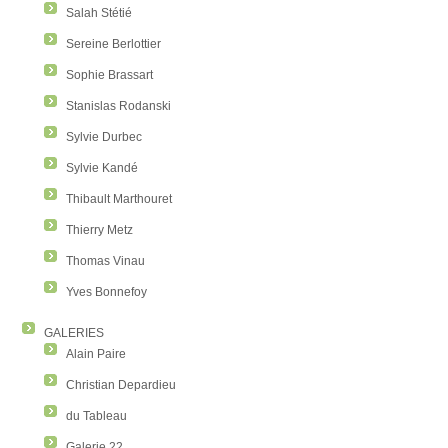
Salah Stétié
Sereine Berlottier
Sophie Brassart
Stanislas Rodanski
Sylvie Durbec
Sylvie Kandé
Thibault Marthouret
Thierry Metz
Thomas Vinau
Yves Bonnefoy
GALERIES
Alain Paire
Christian Depardieu
du Tableau
Galerie 22