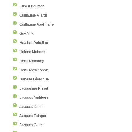
Gilbert Bourson
Guillaume Allardi
Guillaume Apollinaire
Guy Allix
Heather Dohollau
Hélène Mohone
Henri Maldiney
Henri Meschonnic
Isabelle Lévesque
Jacqueline Risset
Jacques Audiberti
Jacques Dupin
Jacques Estager
Jacques Garelli