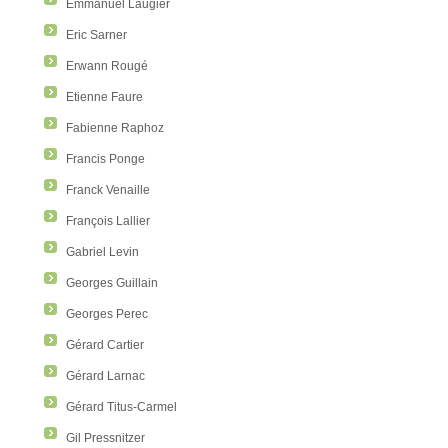
Emmanuel Laugier
Eric Sarner
Erwann Rougé
Etienne Faure
Fabienne Raphoz
Francis Ponge
Franck Venaille
François Lallier
Gabriel Levin
Georges Guillain
Georges Perec
Gérard Cartier
Gérard Larnac
Gérard Titus-Carmel
Gil Pressnitzer