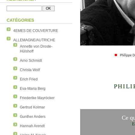
CATÉGORIES
4EMES DE COUVERTURE
ALLEMAGNE/AUTRICHE
Annette von Droste-
Hülshoff
■
Philippe D
Arno Schmidt
Christa Wolf
Erich Fried
PHILI
Eva-Maria Berg
Friederike Mayröcker
Gertrud Kolmar
Ce qu
Gunther Anders
E
Hannah Arendt