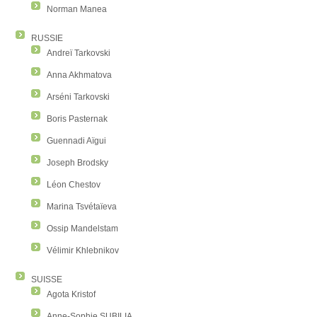
Norman Manea
RUSSIE
Andreï Tarkovski
Anna Akhmatova
Arséni Tarkovski
Boris Pasternak
Guennadi Aïgui
Joseph Brodsky
Léon Chestov
Marina Tsvétaïeva
Ossip Mandelstam
Vélimir Khlebnikov
SUISSE
Agota Kristof
Anne-Sophie SUBILIA