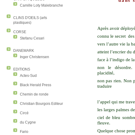
dans s
Camille Loty Malebranche
CLINS D'OEILS (arts
plastiques)
Après avoir déployé
CORSE
connu le secret
des
Stefanu Cesari
vers l’autre vie la b
DANEMARK
atteint l’encrier du 
Inger Christensen
face à l’indigo de la
non le désordre.
EDITIONS
placidité,
Actes-Sud
non pas rien. Non p
Black Herald Press
traduire
Chemin de ronde
l’appel qui me trave
Christian Bourgois Editeur
les larges palmes de
Circé
ciel de bleu sombre
fleuve.
du Cygne
Quelque chose promi
Fario