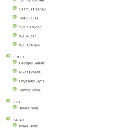
Samuel Beckett
Seamus Heaney
Ted Hugues
Virginia Woolf
W.H Auden
W.S. Graham
GRECE
Georges Séféris
Nikos Lyberis
Odysseus Elytis
Yannis Ritsos
HAITI
James Noël
ISRAEL
Israël Eliraz