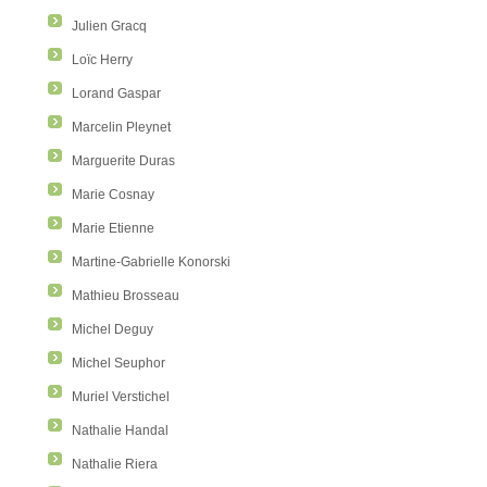
Julien Gracq
Loïc Herry
Lorand Gaspar
Marcelin Pleynet
Marguerite Duras
Marie Cosnay
Marie Etienne
Martine-Gabrielle Konorski
Mathieu Brosseau
Michel Deguy
Michel Seuphor
Muriel Verstichel
Nathalie Handal
Nathalie Riera