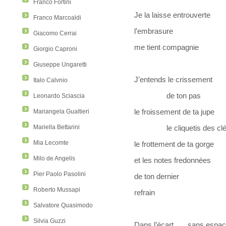
Franco Fortini
Je la laisse entrouverte
Franco Marcoaldi
l’embrasure
Giacomo Cerrai
me tient compagnie
Giorgio Caproni
Giuseppe Ungaretti
J’entends le crissement
Italo Calvnio
de ton pas
Leonardo Sciascia
le froissement de ta jupe
Mariangela Gualtieri
Mariella Bettarini
le cliquetis des clé
Mia Lecomte
le frottement de ta gorge
Milo de Angelis
et les notes fredonnées
Pier Paolo Pasolini
de ton dernier
Roberto Mussapi
refrain
Salvatore Quasimodo
Silvia Guzzi
Dans l’écart sans espa