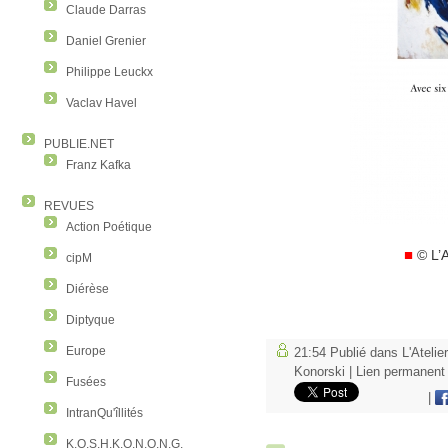
Claude Darras
Daniel Grenier
Philippe Leuckx
Vaclav Havel
PUBLIE.NET
Franz Kafka
REVUES
Action Poétique
■
© L’
cipM
Diérèse
Diptyque
Europe
21:54 Publié dans
L'Ateli
Konorski
|
Lien permanent
Fusées
|
IntranQu'îllités
K.O.S.H.K.O.N.O.N.G.