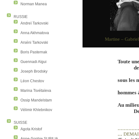
Norman Manea
RUSSIE
Andreï Tarkovski
Anna Akhmatova
Martine – Gabri
Arséni Tarkovski
Boris Pasternak
Toute un
Guennadi Aïgui
de
Joseph Brodsky
sous les 
Léon Chestov
Marina Tsvétaïeva
hommes 
Ossip Mandelstam
Au milie
Vélimir Khlebnikov
De
SUISSE
…………
Agota Kristof
…
DEMAI
Anne-Sophie SUBILIA