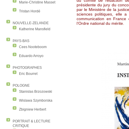
du comité de rédaction de
Marie-Christine Masset
présidente du jury du conco
par le Ministère de la justic
Tristan Hordé
sciences politiques, elle 
communication en France 
NOUVELLE-ZELANDE
l’Ordre national du mérite.
Katherine Mansfield
PAYS-BAS
Cees Nooteboom
Eduardo Arroyo
PHOTOGRAPHES
Eric Bourret
POLOGNE
Stanislas Brzozowski
Wislawa Szymborska
Zbigniew Herbert
PORTRAIT & LECTURE
CRITIQUE