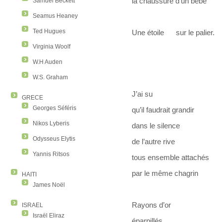
la chaussure d’un bébé
Samuel Beckett
Seamus Heaney
Ted Hugues
Une étoile sur le palier.
Virginia Woolf
W.H Auden
W.S. Graham
J’ai su
GRECE
Georges Séféris
qu’il faudrait grandir
Nikos Lyberis
dans le silence
Odysseus Elytis
de l’autre rive
Yannis Ritsos
tous ensemble attachés
par le même chagrin
HAITI
James Noël
Rayons d’or
ISRAEL
Israël Eliraz
éparpillés