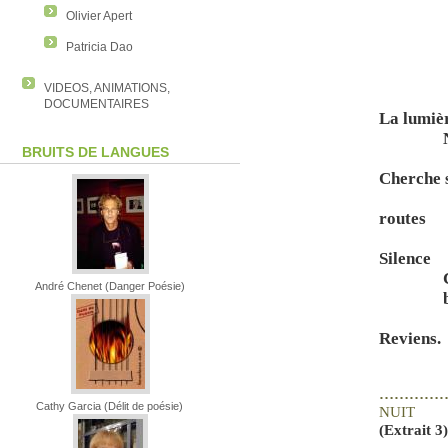
Olivier Apert
Patricia Dao
VIDEOS, ANIMATIONS,
DOCUMENTAIRES
La lumièr
BRUITS DE LANGUES
Cherche 
routes
Silence
André Chenet (Danger Poésie)
Reviens.
…………
Cathy Garcia (Délit de poésie)
NUIT
(Extrait 3