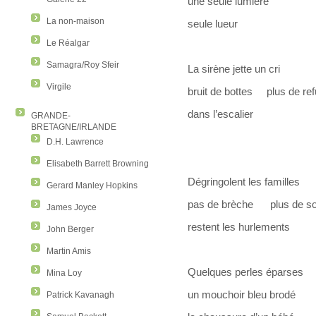
une seule lumière
La non-maison
seule lueur
Le Réalgar
Samagra/Roy Sfeir
La sirène jette un cri
Virgile
bruit de bottes plus de re
dans l’escalier
GRANDE-
BRETAGNE/IRLANDE
on sif
D.H. Lawrence
Elisabeth Barrett Browning
Dégringolent les familles
Gerard Manley Hopkins
pas de brèche plus de so
James Joyce
restent les hurlements
John Berger
Martin Amis
Quelques perles éparses
Mina Loy
un mouchoir bleu brodé
Patrick Kavanagh