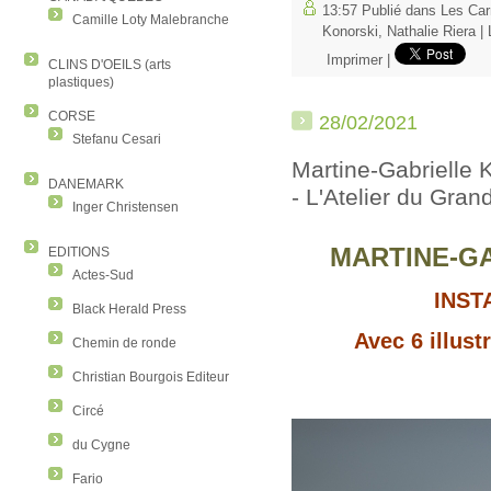
13:57 Publié dans
Les Car
Camille Loty Malebranche
Konorski
,
Nathalie Riera
|
Imprimer
|
CLINS D'OEILS (arts
plastiques)
CORSE
28/02/2021
Stefanu Cesari
Martine-Gabrielle 
DANEMARK
- L'Atelier du Gran
Inger Christensen
MARTINE-G
EDITIONS
Actes-Sud
INST
Black Herald Press
Avec 6 illust
Chemin de ronde
Christian Bourgois Editeur
Circé
du Cygne
Fario