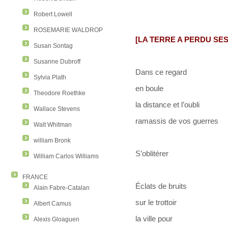
Robert Lowell
ROSEMARIE WALDROP
[LA TERRE A PERDU SES
Susan Sontag
Susanne Dubroff
Dans ce regard
Sylvia Plath
en boule
Theodore Roethke
la distance et l’oubli
Wallace Stevens
ramassis de vos guerres
Walt Whitman
william Bronk
S’oblitérer
William Carlos Williams
FRANCE
Éclats de bruits
Alain Fabre-Catalan
sur le trottoir
Albert Camus
la ville pour
Alexis Gloaguen