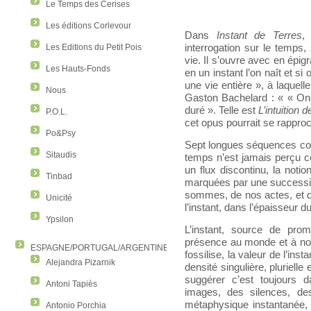
Le Temps des Cerises
Les éditions Corlevour
Dans
Instant de Terres
,
interrogation sur le temps,
Les Editions du Petit Pois
vie. Il s’ouvre avec en épigr
Les Hauts-Fonds
en un instant l’on naît et si
une vie entière », à laquell
Nous
Gaston Bachelard : « « On 
duré ». Telle est
L’intuition d
P.O.L.
cet opus pourrait se rapproc
Po&Psy
Sept longues séquences con
Sitaudis
temps n’est jamais perçu co
un flux discontinu, la not
Tinbad
marquées par une succession
sommes, de nos actes, et de
Unicité
l’instant, dans l’épaisseur 
Ypsilon
L’instant, source de prom
présence au monde et à no
ESPAGNE/PORTUGAL/ARGENTINE/COLOMBIE
fossilise, la valeur de l’i
Alejandra Pizarnik
densité singulière, plurielle
suggérer c’est toujours d
Antoni Tapiès
images, des silences, de
métaphysique instantanée, po
Antonio Porchia