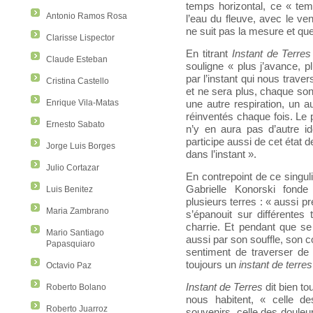
temps horizontal, ce « te
Antonio Ramos Rosa
l’eau du fleuve, avec le ve
ne suit pas la mesure et q
Clarisse Lispector
En titrant
Instant de Terres
Claude Esteban
souligne « plus j’avance, 
par l’instant qui nous trave
Cristina Castello
et ne sera plus, chaque son
Enrique Vila-Matas
une autre respiration, un a
réinventés chaque fois. Le pa
Ernesto Sabato
n’y en aura pas d’autre id
participe aussi de cet état de
Jorge Luis Borges
dans l’instant ».
Julio Cortazar
En contrepoint de ce singuli
Gabrielle Konorski fonde l
Luis Benitez
plusieurs terres : « aussi pr
Maria Zambrano
s’épanouit sur différentes
charrie. Et pendant que se p
Mario Santiago
aussi par son souffle, son 
Papasquiaro
sentiment de traverser de 
toujours un
instant de terres
Octavio Paz
Instant de Terres
dit bien to
Roberto Bolano
nous habitent, « celle des
Roberto Juarroz
souvenirs, celle des douleur