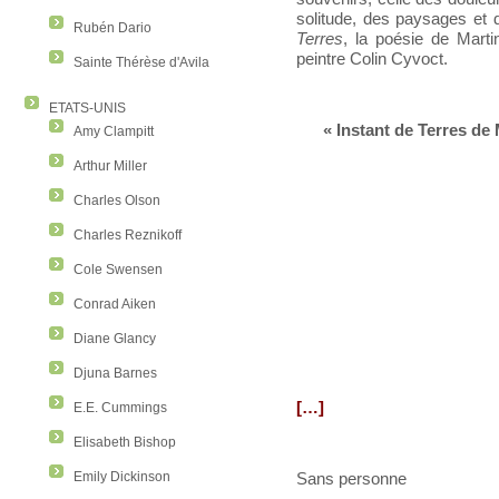
solitude, des paysages et 
Rubén Dario
Terres
, la poésie de Marti
peintre Colin Cyvoct.
Sainte Thérèse d'Avila
ETATS-UNIS
« Instant de Terres de
Amy Clampitt
Arthur Miller
Charles Olson
Charles Reznikoff
Cole Swensen
Conrad Aiken
Diane Glancy
Djuna Barnes
[…]
E.E. Cummings
Elisabeth Bishop
Emily Dickinson
Sans personne