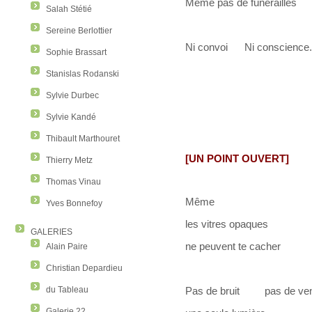
Même pas de funérailles
Salah Stétié
Sereine Berlottier
Ni convoi Ni conscience.
Sophie Brassart
Stanislas Rodanski
Sylvie Durbec
Sylvie Kandé
Thibault Marthouret
[UN POINT OUVERT]
Thierry Metz
Thomas Vinau
Même
Yves Bonnefoy
les vitres opaques
GALERIES
ne peuvent te cacher
Alain Paire
Christian Depardieu
du Tableau
Pas de bruit pas de ve
Galerie 22