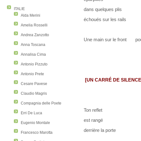
ITALIE
dans quelques plis
Alda Merini
échoués sur les rails
Amelia Rosselli
Andrea Zanzotto
Une main sur le front pou
Anna Toscana
Annalisa Cima
Antonio Pizzuto
Antonio Prete
[UN CARRÉ DE SILENCE
Cesare Pavese
Claudio Magris
Compagnia delle Poete
Ton reflet
Erri De Luca
est rangé
Eugenio Montale
derrière la porte
Francesco Marotta