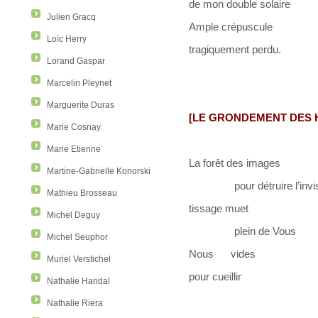
de mon double solaire
Julien Gracq
Ample crépuscule
Loïc Herry
tragiquement perdu.
Lorand Gaspar
Marcelin Pleynet
Marguerite Duras
[LE GRONDEMENT DES 
Marie Cosnay
Marie Etienne
La forêt des images
Martine-Gabrielle Konorski
pour détruire l’invis
Mathieu Brosseau
tissage muet
Michel Deguy
plein de Vous
Michel Seuphor
Nous vides
Muriel Verstichel
pour cueillir
Nathalie Handal
Nathalie Riera