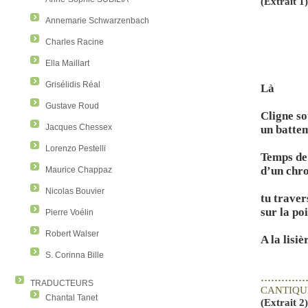
(Extrait 1
Annemarie Schwarzenbach
Charles Racine
Ella Maillart
Grisélidis Réal
Là
Gustave Roud
Cligne so
Jacques Chessex
un batte
Lorenzo Pestelli
Temps de
d’un chr
Maurice Chappaz
Nicolas Bouvier
tu traver
sur la po
Pierre Voélin
Robert Walser
A la lisiè
S. Corinna Bille
…………
TRADUCTEURS
CANTIQU
Chantal Tanet
(Extrait 2