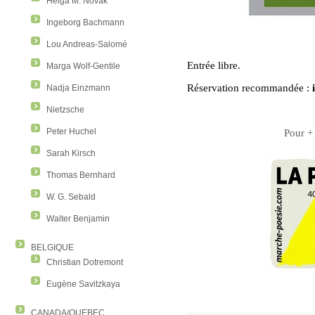
Helga M. Novak
Ingeborg Bachmann
Lou Andreas-Salomé
Entrée libre.
Marga Wolf-Gentile
Réservation recommandée :
Nadja Einzmann
Nietzsche
Pour +
Peter Huchel
Sarah Kirsch
Thomas Bernhard
W. G. Sebald
Walter Benjamin
BELGIQUE
Christian Dotremont
Eugène Savitzkaya
CANADA/QUEBEC