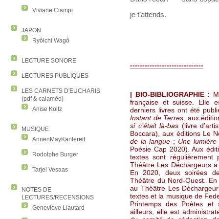
Viviane Ciampi
je t’attends.
JAPON
Ryôichi Wagô
LECTURE SONORE
------------------------------
LECTURES PUBLIQUES
LES CARNETS D'EUCHARIS
| BIO-BIBLIOGRAPHIE :
Ma
(pdf & calaméo)
française et suisse. Elle 
Anise Koltz
derniers livres ont été publ
Instant de Terres,
aux éditi
si c’était là-bas
(livre d’ar
MUSIQUE
Boccara), aux éditions Le 
AnnenMayKantereit
de la langue
;
Une lumière
Poésie Cap 2020). Aux édit
Rodolphe Burger
textes sont régulièrement 
Théâtre Les Déchargeurs a 
Tarjei Vesaas
En 2020, deux soirées de
Théâtre du Nord-Ouest. En
au Théâtre Les Déchargeur
NOTES DE
textes et la musique de Fe
LECTURES/RECENSIONS
Printemps des Poètes et 
Geneviève Liautard
ailleurs, elle est administ