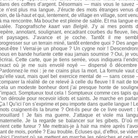
dans des coffres d’argent. Désormais — mais vous le savez
ce n’est plus ma langue. J’éructe des mots étranges venus 
loin, de là-haut et qui, lentement, de village en village, sont ven
à ma rencontre. Ma bouche est pleine de sable. Et ma langue e
salée.
Topografische kaart van België
. J’y ai mes points 
repère, annotant, soulignant, encadrant courbes du fleuve, lie
et paysages. J’avance et je coche. Tantôt il me semb
progresser sur un terrain miné, tantôt entendre quoi ? Des ange
peut-être ! Verrai-je un phoque ? Un cygne noir ! Descendron
nous en bande hurlante cette eau jamais soumise ? Oui, je vo
écrirai. Cette carte, que je tiens serrée, vous indiquera l’endro
exact où je me suis envolé noyé — dispersé ô décembre
Pardonnez-le moi : je ne crains plus la mort. La formule vaut 
qu’elle vaut, mais quel bel exercice mental de — sans cesse
comparer la réalité de ce relevé à celle du fleuve ! Il nait de to
cela un modeste bonheur dont j’ai presque honte de soulign
l’impact. Somptueux tout cela ! Somptueux comme ces tapis q
l’on déroule pour recevoir idiots et saints. Je marche en parlan
Ça ! Qu’ici l’on s’exprime et peu importe dans quelle langue ! L
mots craignent-ils la brume ? Ont-ils peur de ce livre ouvert : 
brouillard ! Je fais ma guerre. J’attaque et viole ma lang
maternelle. Je la regarde se balancer sur les gibets. D’où 
vient cette fureur ? Me mettrais-je à haïr ma mère après l’avoi
tant de mois, portée ? Eau trouble. Écluses qui, d’effroi, se viden
Voici l’instant où se mettent en marche les péniches et cela 