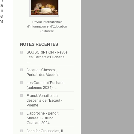
la
ui
Je
nt
Revue Internationale
d'Information et d'Education
Culturelle
NOTES RÉCENTES
SOUSCRIPTION - Revue
Les Carnets d'Eucharis
-...
Jacques Chessex,
Portrait des Vaudois
Les Carnets d'Eucharis
(automne 2024) -...
Franck Venaille, La
descente de l'Escaut -
Poème
L'approche - Benoît
Sudreau - Bruno
Guattari, 2024
Jennifer Grousselas, Il