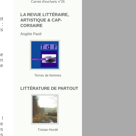
Carnet d'eucharis n°26
LA REVUE LITTÉRAIRE,
et
ARTISTIQUE & CAP-
 :
CORSAIRE
is
Angèle Paoli
se
in
ce
Terres de femmes
LITTÉRATURE DE PARTOUT
 !
de
es
Tristan Hordé
es