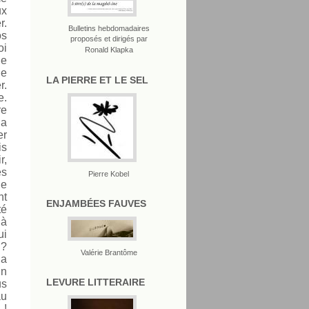
ux
r.
Bulletins hebdomadaires
os
proposés et dirigés par
oi
Ronald Klapka
je
je
LA PIERRE ET LE SEL
r.
e.
re
la
er
is
r,
es
Pierre Kobel
le
nt
ENJAMBÉES FAUVES
té
 à
ui
 ?
Valérie Brantôme
la
in
LEVURE LITTERAIRE
us
au
 !