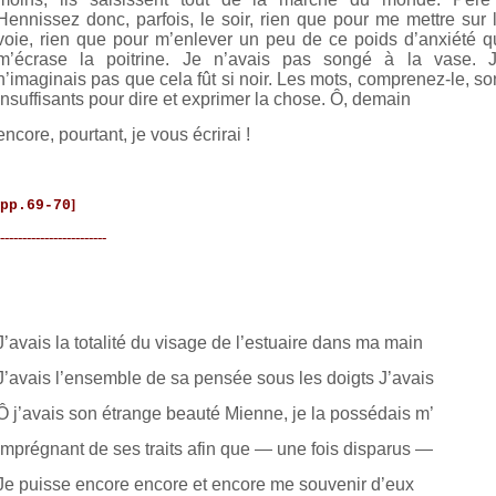
Hennissez donc, parfois, le soir, rien que pour me mettre sur 
voie, rien que pour m’enlever un peu de ce poids d’anxiété q
m’écrase la poitrine. Je n’avais pas songé à la vase. 
n’imaginais pas que cela fût si noir. Les mots, comprenez-le, so
insuffisants pour dire et exprimer la chose. Ô, demain
encore, pourtant, je vous écrirai !
]
pp.69-70
------------------------
J’avais la totalité du visage de l’estuaire dans ma main
J’avais l’ensemble de sa pensée sous les doigts J’avais
Ô j’avais son étrange beauté Mienne, je la possédais m’
imprégnant de ses traits afin que — une fois disparus —
Je puisse encore encore et encore me souvenir d’eux