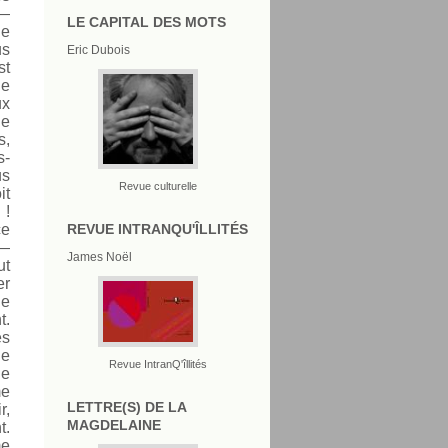
 —
LE CAPITAL DES MOTS
de
us
Eric Dubois
st
de
ux
le
s,
s-
us
Revue culturelle
it
 !
REVUE INTRANQU'ÎLLITÉS
ce
 —
James Noël
ut
er
ue
t.
es
le
Revue IntranQ'îllités
ue
me
LETTRE(S) DE LA
r,
MAGDELAINE
t.
me