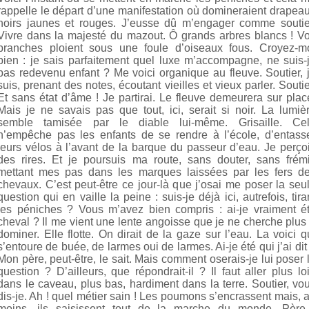
rappelle le départ d’une manifestation où domineraient drapea
noirs jaunes et rouges. J’eusse dû m’engager comme soutie
Vivre dans la majesté du mazout. Ô grands arbres blancs ! V
branches ploient sous une foule d’oiseaux fous. Croyez-m
bien : je sais parfaitement quel luxe m’accompagne, ne suis-
pas redevenu enfant ? Me voici organique au fleuve. Soutier, 
suis, prenant des notes, écoutant vieilles et vieux parler. Soutie
Et sans état d’âme ! Je partirai. Le fleuve demeurera sur plac
Mais je ne savais pas que tout, ici, serait si noir. La lumiè
semble tamisée par le diable lui-même. Grisaille. Ce
n’empêche pas les enfants de se rendre à l’école, d’entass
leurs vélos à l’avant de la barque du passeur d’eau. Je perço
des rires. Et je poursuis ma route, sans douter, sans frémi
mettant mes pas dans les marques laissées par les fers d
chevaux. C’est peut-être ce jour-là que j’osai me poser la seu
question qui en vaille la peine : suis-je déjà ici, autrefois, tira
les péniches ? Vous m’avez bien compris : ai-je vraiment é
cheval ? Il me vient une lente angoisse que je ne cherche plus
dominer. Elle flotte. On dirait de la gaze sur l’eau. La voici q
s’entoure de buée, de larmes oui de larmes. Ai-je été qui j’ai dit
LOMBIE
Mon père, peut-être, le sait. Mais comment oserais-je lui poser 
question ? D’ailleurs, que répondrait-il ? Il faut aller plus lo
dans le caveau, plus bas, hardiment dans la terre. Soutier, vo
dis-je. Ah ! quel métier sain ! Les poumons s’encrassent mais, 
moins, ils saisissent tout de la marche du monde. Père