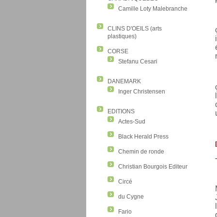
Camille Loty Malebranche
CLINS D'OEILS (arts
plastiques)
CORSE
Stefanu Cesari
DANEMARK
Inger Christensen
EDITIONS
Actes-Sud
Black Herald Press
[
Chemin de ronde
-
Christian Bourgois Editeur
Circé
du Cygne
Fario