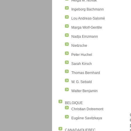
Helga M. Novak
Ingeborg Bachmann
Lou Andreas-Salomé
Marga Wolf-Gentile
Nadja Einzmann
Nietzsche
Peter Huchel
Sarah Kirsch
Thomas Bernhard
W. G. Sebald
Walter Benjamin
BELGIQUE
Christian Dotremont
Eugène Savitzkaya
CANADA/QUEBEC