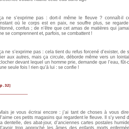
ça ne s’exprime pas : dort-il même le fleuve ? connaît-il c
instant où le corps est en paix, ne souffre plus, se regarde
étonné, confus ; de n’être que cet amas de matières qui jama
ne se comprennent et, parfois, se combattent !
ça ne s’exprime pas : cela tient du refus forcené d’exister, de 
lier aux autres, mais ça circule, déborde même vers un lointa
clocher devant lequel un homme prie, demande que l’eau, fût-
une seule fois ! rien qu’à lui : se confie !
]
p.32
------------------------
Mais je vous écrirai encore : j’ai tant de choses à vous dire
J’aime ces petits magasins qui regardent le fleuve. Il s’y vend 
la dentelle, des abat-jour, d’anciennes cartes postales humid
d’avoir trop approché les âmes des enfants morts enfermé