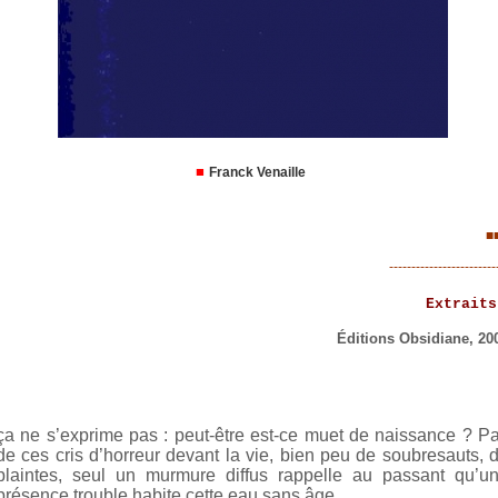
■
Franck Venaille
■
------------------------
Extraits
Éditions Obsidiane, 20
ça ne s’exprime pas : peut-être est-ce muet de naissance ? P
de ces cris d’horreur devant la vie, bien peu de soubresauts, 
plaintes, seul un murmure diffus rappelle au passant qu’u
présence trouble habite cette eau sans âge