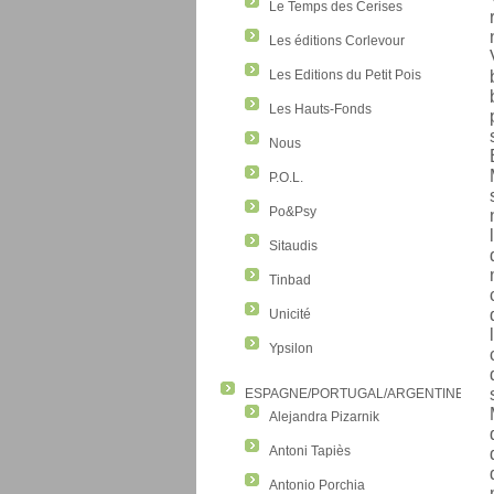
Le Temps des Cerises
Les éditions Corlevour
Les Editions du Petit Pois
Les Hauts-Fonds
Nous
P.O.L.
Po&Psy
Sitaudis
Tinbad
Unicité
Ypsilon
ESPAGNE/PORTUGAL/ARGENTINE/CO
Alejandra Pizarnik
Antoni Tapiès
Antonio Porchia