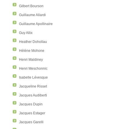
Gilbert Bourson
Guillaume Allardi
Guillaume Apollinaire
Guy Allix
Heather Dohollau
Hélène Mohone
Henri Maldiney
Henri Meschonnic
Isabelle Lévesque
Jacqueline Risset
Jacques Audiberti
Jacques Dupin
Jacques Estager
Jacques Garelli