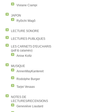
Viviane Ciampi
JAPON
Ryôichi Wagô
LECTURE SONORE
LECTURES PUBLIQUES
LES CARNETS D'EUCHARIS
(pdf & calaméo)
Anise Koltz
MUSIQUE
AnnenMayKantereit
Rodolphe Burger
Tarjei Vesaas
NOTES DE
LECTURES/RECENSIONS
Geneviève Liautard