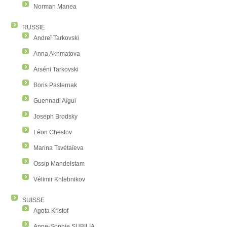
Norman Manea
RUSSIE
Andreï Tarkovski
Anna Akhmatova
Arséni Tarkovski
Boris Pasternak
Guennadi Aïgui
Joseph Brodsky
Léon Chestov
Marina Tsvétaïeva
Ossip Mandelstam
Vélimir Khlebnikov
SUISSE
Agota Kristof
Anne-Sophie SUBILIA