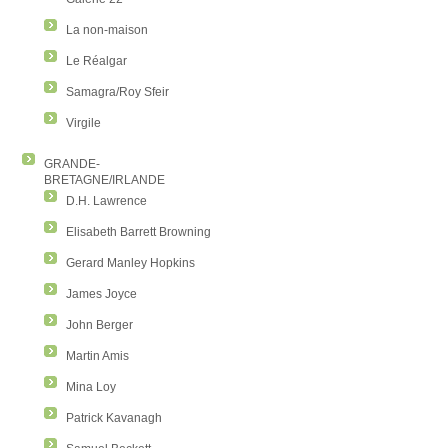
La non-maison
Le Réalgar
Samagra/Roy Sfeir
Virgile
GRANDE-
BRETAGNE/IRLANDE
D.H. Lawrence
Elisabeth Barrett Browning
Gerard Manley Hopkins
James Joyce
John Berger
Martin Amis
Mina Loy
Patrick Kavanagh