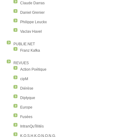
Claude Darras
Daniel Grenier
Philippe Leuckx
Vaclav Havel
PUBLIE.NET
Franz Kafka
REVUES
Action Poétique
cipM
Diérèse
Diptyque
Europe
Fusées
IntranQu'îllités
K.O.S.H.K.O.N.O.N.G.