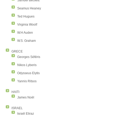
Samuel Beckett
Seamus Heaney
Ted Hugues
Virginia Woolf
W.H Auden
W.S. Graham
GRECE
Georges Séféris
Nikos Lyberis
Odysseus Elytis
Yannis Ritsos
HAITI
James Noël
ISRAEL
Israël Eliraz