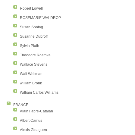
Robert Lowell
ROSEMARIE WALDROP
Susan Sontag
Susanne Dubroff
Sylvia Plath
Theodore Roethke
Wallace Stevens
Walt Whitman
william Bronk
William Carlos Williams
FRANCE
Alain Fabre-Catalan
Albert Camus
Alexis Gloaguen