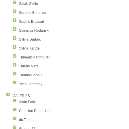
Salah Stétié
Sereine Berlottier
Sophie Brassart
Stanislas Rodanski
Sylvie Durbec
Sylvie Kandé
Thibault Marthouret
Thierry Metz
Thomas Vinau
Yves Bonnefoy
GALERIES
Alain Paire
Christian Depardieu
du Tableau
Galerie 22