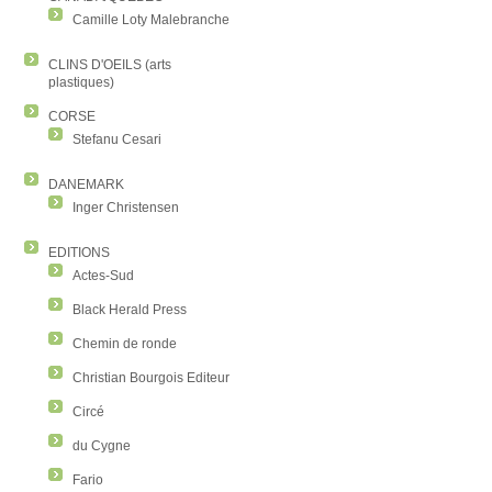
Camille Loty Malebranche
CLINS D'OEILS (arts
plastiques)
CORSE
Stefanu Cesari
DANEMARK
Inger Christensen
EDITIONS
Actes-Sud
Black Herald Press
Chemin de ronde
Christian Bourgois Editeur
Circé
du Cygne
Fario