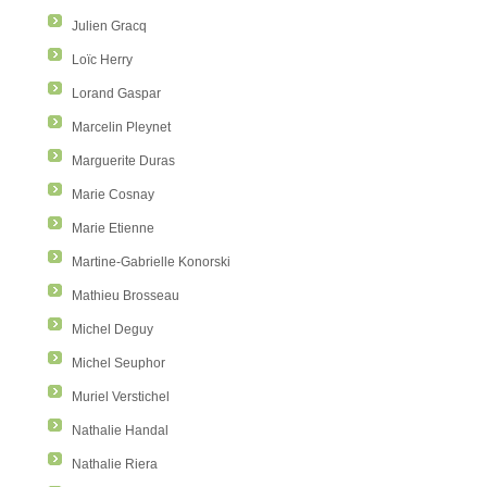
Julien Gracq
Loïc Herry
Lorand Gaspar
Marcelin Pleynet
Marguerite Duras
Marie Cosnay
Marie Etienne
Martine-Gabrielle Konorski
Mathieu Brosseau
Michel Deguy
Michel Seuphor
Muriel Verstichel
Nathalie Handal
Nathalie Riera