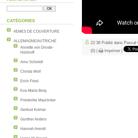
CATÉGORIES
4EMES DE COUVERTURE
ALLEMAGNE/AUTRICHE
22:38 Publié dans
Pascal 
Annette von Droste-
(0)
|
Imprimer
|
Hülshoff
Arno Schmidt
Christa Wolf
Erich Fried
Eva-Maria Berg
Friederike Mayröcker
Gertrud Kolmar
Gunther Anders
Hannah Arendt