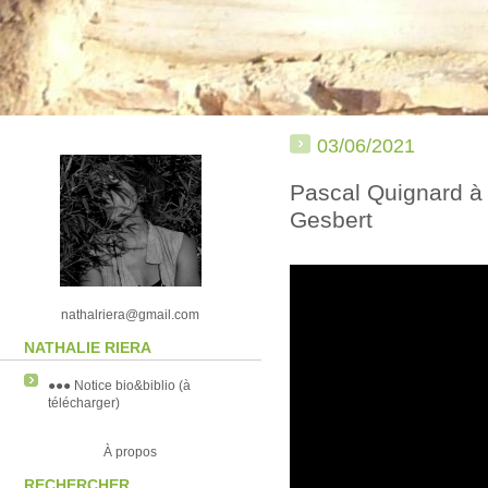
03/06/2021
Pascal Quignard à l
Gesbert
nathalriera@gmail.com
NATHALIE RIERA
●●● Notice bio&biblio (à
télécharger)
À propos
RECHERCHER