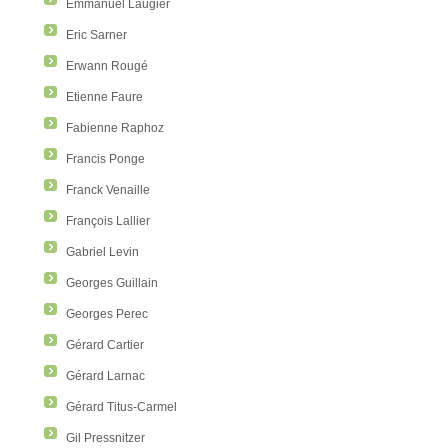
Emmanuel Laugier
Eric Sarner
Erwann Rougé
Etienne Faure
Fabienne Raphoz
Francis Ponge
Franck Venaille
François Lallier
Gabriel Levin
Georges Guillain
Georges Perec
Gérard Cartier
Gérard Larnac
Gérard Titus-Carmel
Gil Pressnitzer