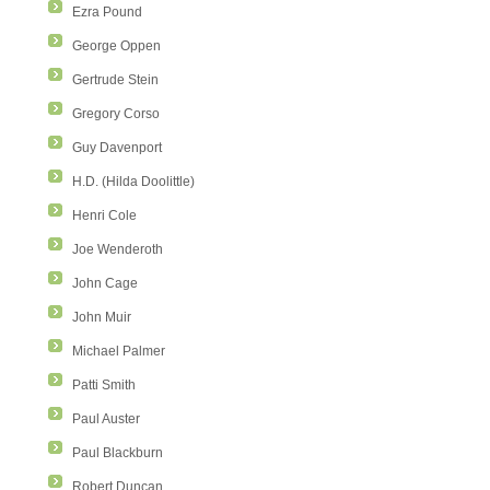
Ezra Pound
George Oppen
Gertrude Stein
Gregory Corso
Guy Davenport
H.D. (Hilda Doolittle)
Henri Cole
Joe Wenderoth
John Cage
John Muir
Michael Palmer
Patti Smith
Paul Auster
Paul Blackburn
Robert Duncan