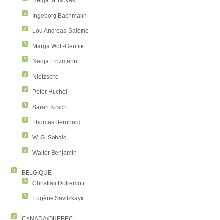
Helga M. Novak
Ingeborg Bachmann
Lou Andreas-Salomé
Marga Wolf-Gentile
Nadja Einzmann
Nietzsche
Peter Huchel
Sarah Kirsch
Thomas Bernhard
W. G. Sebald
Walter Benjamin
BELGIQUE
Christian Dotremont
Eugène Savitzkaya
CANADA/QUEBEC