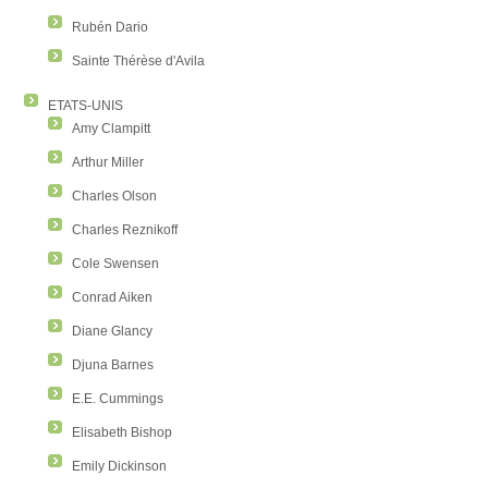
Rubén Dario
Sainte Thérèse d'Avila
ETATS-UNIS
Amy Clampitt
Arthur Miller
Charles Olson
Charles Reznikoff
Cole Swensen
Conrad Aiken
Diane Glancy
Djuna Barnes
E.E. Cummings
Elisabeth Bishop
Emily Dickinson