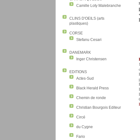
Camille Loty Malebranche
CLINS D'OEILS (arts
plastiques)
CORSE
Stefanu Cesari
DANEMARK
Inger Christensen
EDITIONS
Actes-Sud
Black Herald Press
Chemin de ronde
Christian Bourgois Editeur
Circé
du Cygne
Fario