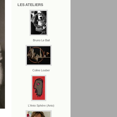
LES ATELIERS
Bruno Le Bail
Coline Louber
L'Anto Sphère (Anto)