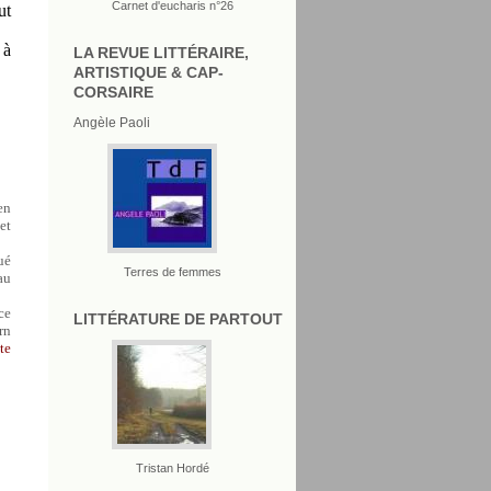
Carnet d'eucharis n°26
ut
 à
LA REVUE LITTÉRAIRE,
ARTISTIQUE & CAP-
CORSAIRE
Angèle Paoli
en
et
ué
Terres de femmes
au
ce
LITTÉRATURE DE PARTOUT
rn
te
Tristan Hordé