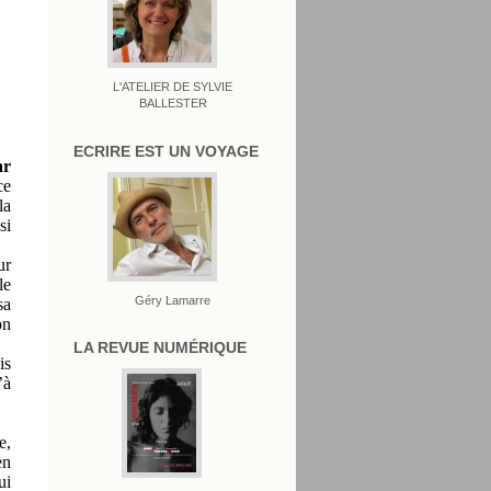
L'ATELIER DE SYLVIE
BALLESTER
ECRIRE EST UN VOYAGE
ar
ce
la
si
ur
le
Géry Lamarre
sa
on
LA REVUE NUMÉRIQUE
is
’à
e,
en
ui