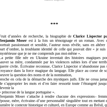
***
Fruit d’années de recherche, la biographie de
Clarice Lispector
p
Benjamin Moser
est à la fois un témoignage et un roman. Avec 
portrait passionnant et sensible, l’auteur nous révèle, sans en altérer 
part d’ombre, la troublante identité de celle qui pouvait dire « je suis 
mystérieuse que je ne me comprends pas moi-même ».
La petite fille née en Ukraine inventait des histoires magiques po
sauver sa mère, condamnée par les violences subies lors d’une terrib
guerre civile. Écrivaine reconnue, Clarice Lispector n’abandonne pas 
croyance dans la force magique du langage. Elle place au coeur de s
oeuvre la question des noms et de la nomination,
proche en cela de la démarche des mystiques juifs. Elle ne cessa jama
de s’approprier les mots et d’en faire ressortir toute l’étrangeté jusqu
devenir la
« princesse de la langue portugaise ».
Benjamin Moser s’attache à rendre chacune des expressions– femm
épouse, mère, écrivaine–d’une personnalité singulière tout en mettant 
lumière le contexte historique et culturel, en Europe comme au Brésil, q