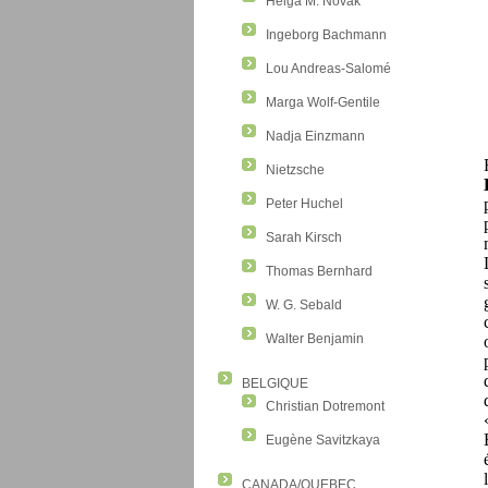
Helga M. Novak
Ingeborg Bachmann
Lou Andreas-Salomé
Marga Wolf-Gentile
Nadja Einzmann
Nietzsche
Peter Huchel
Sarah Kirsch
Thomas Bernhard
W. G. Sebald
Walter Benjamin
BELGIQUE
Christian Dotremont
Eugène Savitzkaya
CANADA/QUEBEC