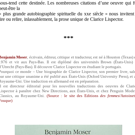
sous-tend cette destinée. Les nombreuses citations d’une oeuvre qui f
peut-être la
« plus grande autobiographie spirituelle du xxe siècle » nous invitent
lire ou relire, inlassablement, la prose unique de Clarice Lispector.
***
Benjamin Moser
, écrivain, éditeur, critique et traducteur, est né à Houston (Texas) 
1976 et vit aux Pays-Bas. Il est diplômé des universités Brown (États-Unis) 
d’Utrecht (Pays-Bas). Il découvre Clarice Lispector en étudiant le portugais.
Pourquoi ce monde – Une biographie de Clarice Lispector, son premier livre, sal
par une critique unanime a été publié aux États-Unis (Oxford University Press), et 
Royaume-Uni. Une traduction en allemand est en préparation.
Il est directeur éditorial pour les nouvelles traductions des oeuvres de Clari
Lispector à paraître chez New Directions, aux États-Unis, et chez Penguin Mode
Classics, au Royaume-Uni.
(Source : le site des Editions
des femmes
/Antoinet
Fouque)