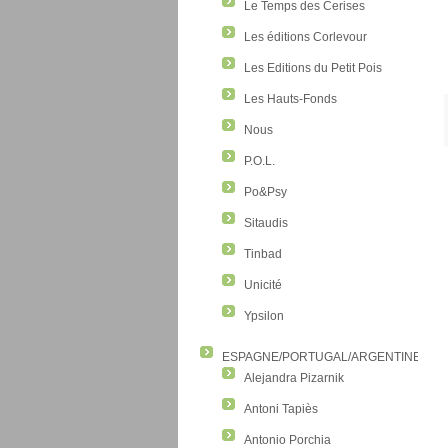
Le Temps des Cerises
Les éditions Corlevour
Les Editions du Petit Pois
Les Hauts-Fonds
Nous
P.O.L.
Po&Psy
Sitaudis
Tinbad
Unicité
Ypsilon
ESPAGNE/PORTUGAL/ARGENTINE/CO
Alejandra Pizarnik
Antoni Tapiès
Antonio Porchia