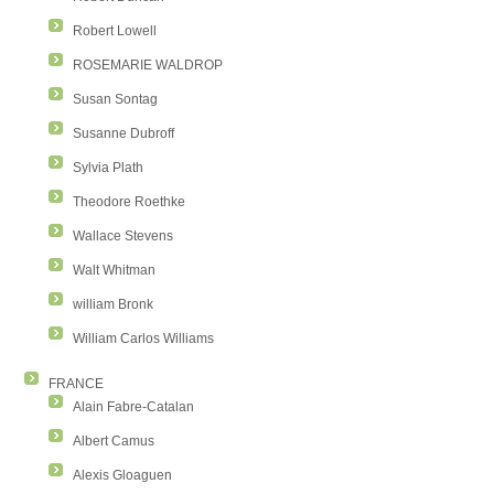
Robert Lowell
ROSEMARIE WALDROP
Susan Sontag
Susanne Dubroff
Sylvia Plath
Theodore Roethke
Wallace Stevens
Walt Whitman
william Bronk
William Carlos Williams
FRANCE
Alain Fabre-Catalan
Albert Camus
Alexis Gloaguen