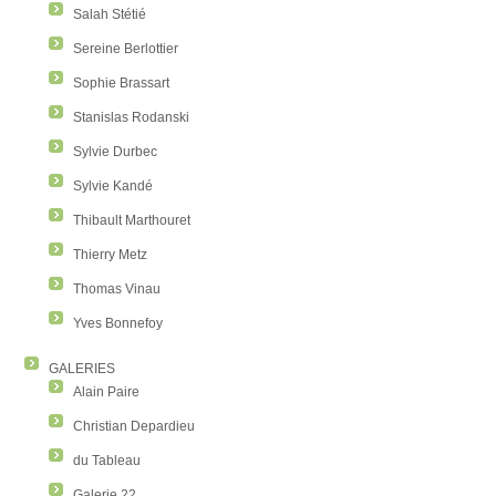
Salah Stétié
Sereine Berlottier
Sophie Brassart
Stanislas Rodanski
Sylvie Durbec
Sylvie Kandé
Thibault Marthouret
Thierry Metz
Thomas Vinau
Yves Bonnefoy
GALERIES
Alain Paire
Christian Depardieu
du Tableau
Galerie 22