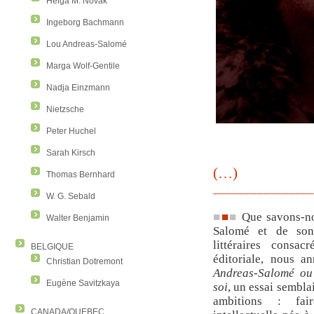
Helga M. Novak
Ingeborg Bachmann
Lou Andreas-Salomé
Marga Wolf-Gentile
Nadja Einzmann
Nietzsche
Peter Huchel
Sarah Kirsch
(…)
Thomas Bernhard
________________
W. G. Sebald
■
■
■
Que savons-n
Walter Benjamin
Salomé et de son
littéraires consac
BELGIQUE
éditoriale, nous a
Christian Dotremont
Andreas-Salomé ou 
Eugène Savitzkaya
soi
, un essai sembla
ambitions : fair
CANADA/QUEBEC