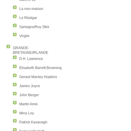
La non-maison
Le Réalgar
Samagra/Roy Sfeir
Virgile
GRANDE-
BRETAGNE/IRLANDE
D.H. Lawrence
Elisabeth Barrett Browning
Gerard Manley Hopkins
James Joyce
John Berger
Martin Amis
Mina Loy
Patrick Kavanagh