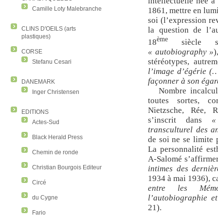
intellectuelle née à
Camille Loty Malebranche
1861, mettre en lumi
soi (l’expression r
CLINS D'OEILS (arts
la question de l’a
plastiques)
ème
18
siècle so
« autobiography »
)
CORSE
stéréotypes, autre
Stefanu Cesari
l’image d’égérie (…
façonner à son égar
DANEMARK
Nombre incalcul
Inger Christensen
toutes sortes, co
Nietzsche, Rée, 
EDITIONS
s’inscrit dans
«
Actes-Sud
transculturel des 
Black Herald Press
de soi ne se limite
La personnalité est
Chemin de ronde
A-Salomé s’affirmer
Christian Bourgois Editeur
intimes des derniè
1934 à mai 1936), c
Circé
entre les Mémo
l’autobiographie et
du Cygne
21).
Fario