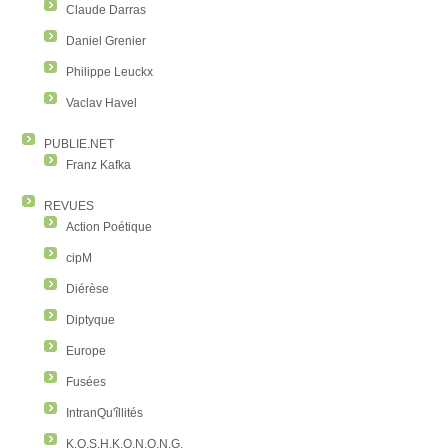
Claude Darras
Daniel Grenier
Philippe Leuckx
Vaclav Havel
PUBLIE.NET
Franz Kafka
REVUES
Action Poétique
cipM
Diérèse
Diptyque
Europe
Fusées
IntranQu'îllités
K.O.S.H.K.O.N.O.N.G.