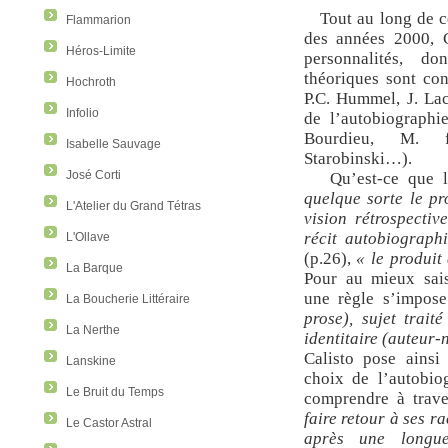
Tout au long de 
Flammarion
des années 2000, C
Héros-Limite
personnalités, d
théoriques sont con
Hochroth
P.C. Hummel, J. Lac
Infolio
de l’autobiographi
Bourdieu, M. f
Isabelle Sauvage
Starobinski…).
José Corti
Qu’est-ce que 
quelque sorte le pr
L'Atelier du Grand Tétras
vision rétrospectiv
récit autobiograph
L'Ollave
(p.26),
« le produit
La Barque
Pour au mieux sais
une règle s’impos
La Boucherie Littéraire
prose), sujet trait
La Nerthe
identitaire (auteur
Calisto pose ainsi
Lanskine
choix de l’autobio
Le Bruit du Temps
comprendre à trave
faire retour à ses ra
Le Castor Astral
après une longue