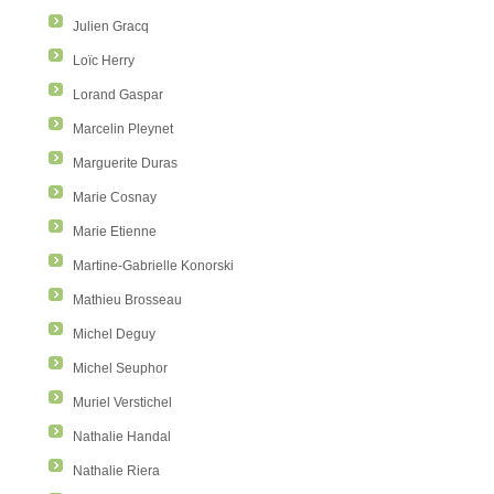
Julien Gracq
Loïc Herry
Lorand Gaspar
Marcelin Pleynet
Marguerite Duras
Marie Cosnay
Marie Etienne
Martine-Gabrielle Konorski
Mathieu Brosseau
Michel Deguy
Michel Seuphor
Muriel Verstichel
Nathalie Handal
Nathalie Riera