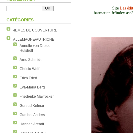
Site
Les édi
harmattan.fr/index.as
CATÉGORIES
4EMES DE COUVERTURE
ALLEMAGNE/AUTRICHE
Annette von Droste-
Hülshoff
Arno Schmidt
Christa Wolf
Erich Fried
Eva-Maria Berg
Friederike Mayröcker
Gertrud Kolmar
Gunther Anders
Hannah Arendt