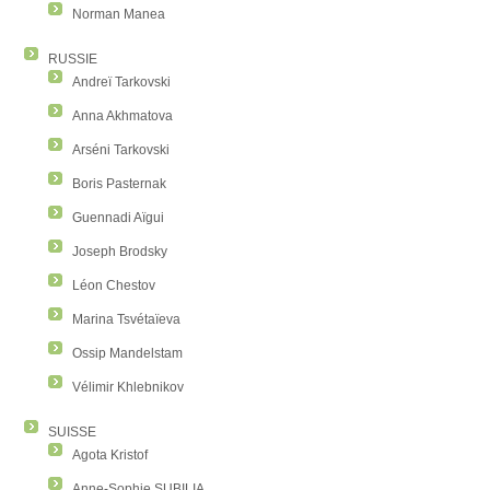
Norman Manea
RUSSIE
Andreï Tarkovski
Anna Akhmatova
Arséni Tarkovski
Boris Pasternak
Guennadi Aïgui
Joseph Brodsky
Léon Chestov
Marina Tsvétaïeva
Ossip Mandelstam
Vélimir Khlebnikov
SUISSE
Agota Kristof
Anne-Sophie SUBILIA