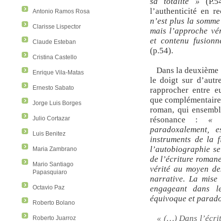
sa totalité »
(P.54
l’authenticité en r
Antonio Ramos Rosa
n’est plus la somme
Clarisse Lispector
mais l’approche vé
et contenu fusionn
Claude Esteban
(p.54).
Cristina Castello
Dans la deuxième p
Enrique Vila-Matas
le doigt sur d’autr
Ernesto Sabato
rapprocher entre e
que complémentaires
Jorge Luis Borges
roman, qui ensembl
Julio Cortazar
résonance :
« E
paradoxalement, e
Luis Benitez
instruments de la f
l’autobiographie se
Maria Zambrano
de l’écriture romane
Mario Santiago
vérité au moyen des
Papasquiaro
narrative. La mise
Octavio Paz
engageant dans l
équivoque et parad
Roberto Bolano
« (…) Dans l’écri
Roberto Juarroz