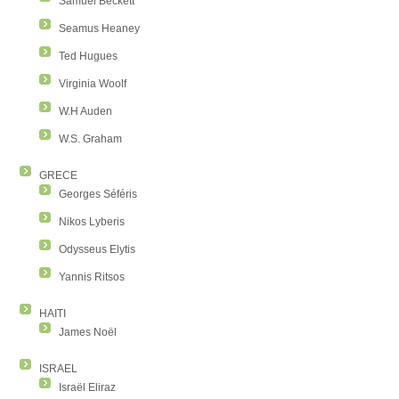
Samuel Beckett
Seamus Heaney
Ted Hugues
Virginia Woolf
W.H Auden
W.S. Graham
GRECE
Georges Séféris
Nikos Lyberis
Odysseus Elytis
Yannis Ritsos
HAITI
James Noël
ISRAEL
Israël Eliraz