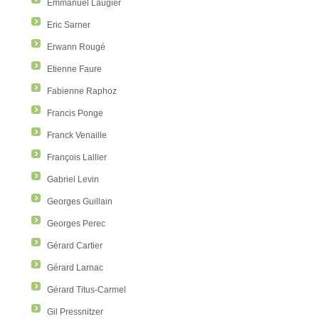
Emmanuel Laugier
Eric Sarner
Erwann Rougé
Etienne Faure
Fabienne Raphoz
Francis Ponge
Franck Venaille
François Lallier
Gabriel Levin
Georges Guillain
Georges Perec
Gérard Cartier
Gérard Larnac
Gérard Titus-Carmel
Gil Pressnitzer