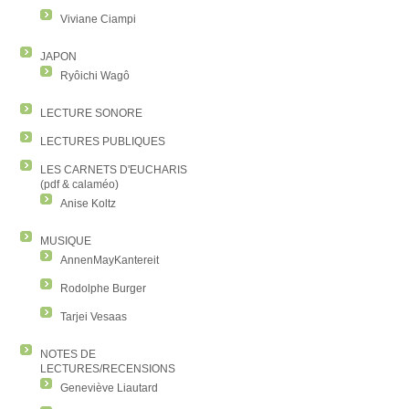
Viviane Ciampi
JAPON
Ryôichi Wagô
LECTURE SONORE
LECTURES PUBLIQUES
LES CARNETS D'EUCHARIS
(pdf & calaméo)
Anise Koltz
MUSIQUE
AnnenMayKantereit
Rodolphe Burger
Tarjei Vesaas
NOTES DE
LECTURES/RECENSIONS
Geneviève Liautard