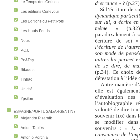
Le Temps des Cerises
d’errance »
? (p.27)
Si l’écriture de s
Les éditions Corlevour
dynamique particuli
Les Editions du Petit Pois
sur lui, à écrire en
même »
(p.32)
Les Hauts-Fonds
paradoxalement à « 
écriture de soi
Nous
l’écriture de l’autr
P.O.L.
son mode de pensée,
autres lui permet e
Po&Psy
de se dire, de man
Sitaudis
(p.34). Ce choix d
détestation à l’idée 
Tinbad
Autre manière d’
Unicité
elle est égaleme
d’évaluation des
Ypsilon
l’autobiographie r
volonté de dire tou
ESPAGNE/PORTUGAL/ARGENTINE/COLOMBIE
souvenir fixé dans 
Alejandra Pizarnik
se modifier dans
souvenirs :
« L. 
Antoni Tapiès
conscience de l’imp
Antonio Porchia