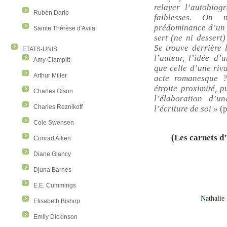
relayer l’autobiog
Rubén Dario
faiblesses. On
prédominance d’un 
Sainte Thérèse d'Avila
sert (ne ni dessert)
Se trouve derrière 
ETATS-UNIS
l’auteur, l’idée d’
Amy Clampitt
que celle d’une riv
Arthur Miller
acte romanesque ?
étroite proximité, p
Charles Olson
l’élaboration d’u
Charles Reznikoff
l’écriture de soi »
(p
Cole Swensen
(Les carnets d’
Conrad Aiken
Diane Glancy
Djuna Barnes
E.E. Cummings
Nathalie
Elisabeth Bishop
Emily Dickinson