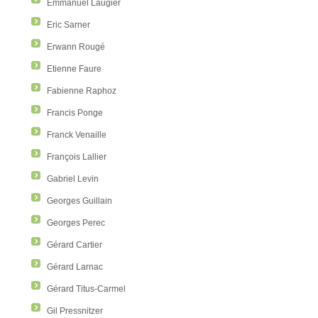
Emmanuel Laugier
Eric Sarner
Erwann Rougé
Etienne Faure
Fabienne Raphoz
Francis Ponge
Franck Venaille
François Lallier
Gabriel Levin
Georges Guillain
Georges Perec
Gérard Cartier
Gérard Larnac
Gérard Titus-Carmel
Gil Pressnitzer