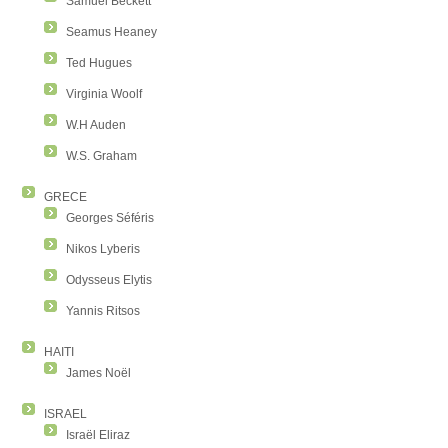
Samuel Beckett
Seamus Heaney
Ted Hugues
Virginia Woolf
W.H Auden
W.S. Graham
GRECE
Georges Séféris
Nikos Lyberis
Odysseus Elytis
Yannis Ritsos
HAITI
James Noël
ISRAEL
Israël Eliraz