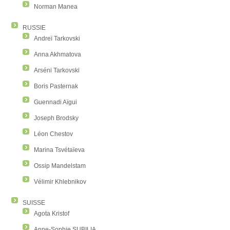
Norman Manea
RUSSIE
Andreï Tarkovski
Anna Akhmatova
Arséni Tarkovski
Boris Pasternak
Guennadi Aïgui
Joseph Brodsky
Léon Chestov
Marina Tsvétaïeva
Ossip Mandelstam
Vélimir Khlebnikov
SUISSE
Agota Kristof
Anne-Sophie SUBILIA