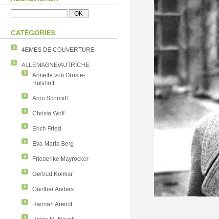
CATÉGORIES
4EMES DE COUVERTURE
ALLEMAGNE/AUTRICHE
Annette von Droste-
Hülshoff
Arno Schmidt
Christa Wolf
Erich Fried
Eva-Maria Berg
Friederike Mayröcker
Gertrud Kolmar
Gunther Anders
Hannah Arendt