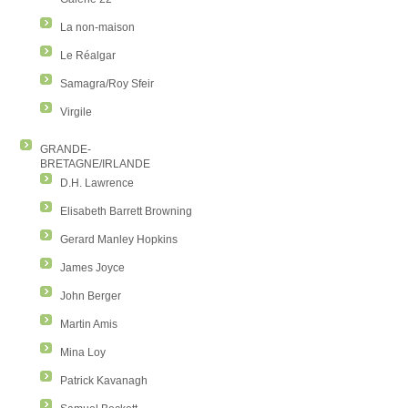
La non-maison
Le Réalgar
Samagra/Roy Sfeir
Virgile
GRANDE-
BRETAGNE/IRLANDE
D.H. Lawrence
Elisabeth Barrett Browning
Gerard Manley Hopkins
James Joyce
John Berger
Martin Amis
Mina Loy
Patrick Kavanagh