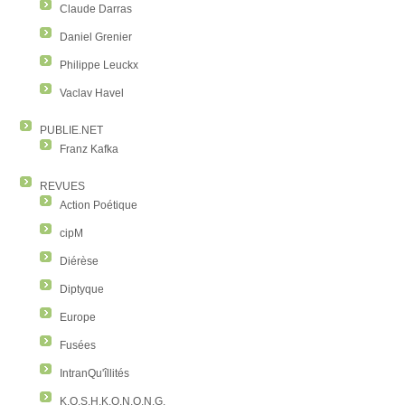
Claude Darras
Daniel Grenier
Philippe Leuckx
Vaclav Havel
PUBLIE.NET
Franz Kafka
REVUES
Action Poétique
cipM
Diérèse
Diptyque
Europe
Fusées
IntranQu'îllités
K.O.S.H.K.O.N.O.N.G.