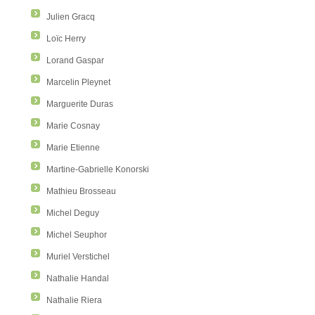
Julien Gracq
Loïc Herry
Lorand Gaspar
Marcelin Pleynet
Marguerite Duras
Marie Cosnay
Marie Etienne
Martine-Gabrielle Konorski
Mathieu Brosseau
Michel Deguy
Michel Seuphor
Muriel Verstichel
Nathalie Handal
Nathalie Riera