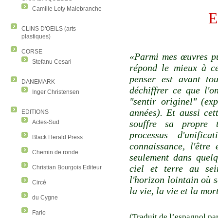
Camille Loty Malebranche
E
CLINS D'OEILS (arts
plastiques)
CORSE
«Parmi mes œuvres publ
Stefanu Cesari
répond le mieux à ce
penser est avant tou
DANEMARK
déchiffrer ce que l'o
Inger Christensen
"sentir originel" (ex
années). Et aussi cet
EDITIONS
souffre sa propre 
Actes-Sud
processus d'unific
Black Herald Press
connaissance, l'être 
Chemin de ronde
seulement dans quelqu
ciel et terre au sei
Christian Bourgois Editeur
l'horizon lointain où se
Circé
la vie, la vie et la mor
du Cygne
Fario
(Traduit de l’espagnol pa