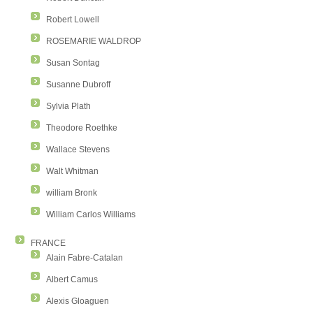
Robert Lowell
ROSEMARIE WALDROP
Susan Sontag
Susanne Dubroff
Sylvia Plath
Theodore Roethke
Wallace Stevens
Walt Whitman
william Bronk
William Carlos Williams
FRANCE
Alain Fabre-Catalan
Albert Camus
Alexis Gloaguen