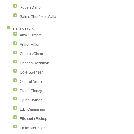
Rubén Dario
Sainte Thérèse d'Avila
ETATS-UNIS
Amy Clampitt
Arthur Miller
Charles Olson
Charles Reznikoff
Cole Swensen
Conrad Aiken
Diane Glancy
Djuna Barnes
E.E. Cummings
Elisabeth Bishop
Emily Dickinson