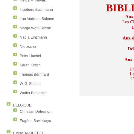
Helga M. Novak
BIBL
Ingeborg Bachmann
Aux 
Lou Andreas-Salomé
Les Cl
D
Marga Wolf-Gentile
Nadja Einzmann
Aux é
Nietzsche
Dél
Peter Huchel
Aux 
Sarah Kirsch
Ph
Le
Thomas Bernhard
L
W. G. Sebald
Walter Benjamin
BELGIQUE
Christian Dotremont
Eugène Savitzkaya
CANADA/QUEBEC