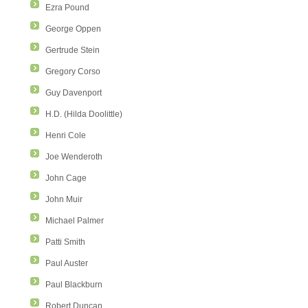
Ezra Pound
George Oppen
Gertrude Stein
Gregory Corso
Guy Davenport
H.D. (Hilda Doolittle)
Henri Cole
Joe Wenderoth
John Cage
John Muir
Michael Palmer
Patti Smith
Paul Auster
Paul Blackburn
Robert Duncan