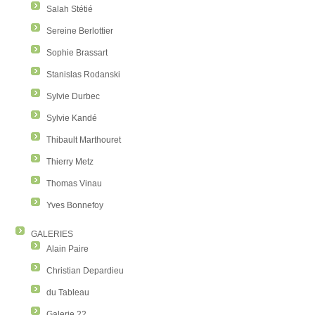
Salah Stétié
Sereine Berlottier
Sophie Brassart
Stanislas Rodanski
Sylvie Durbec
Sylvie Kandé
Thibault Marthouret
Thierry Metz
Thomas Vinau
Yves Bonnefoy
GALERIES
Alain Paire
Christian Depardieu
du Tableau
Galerie 22