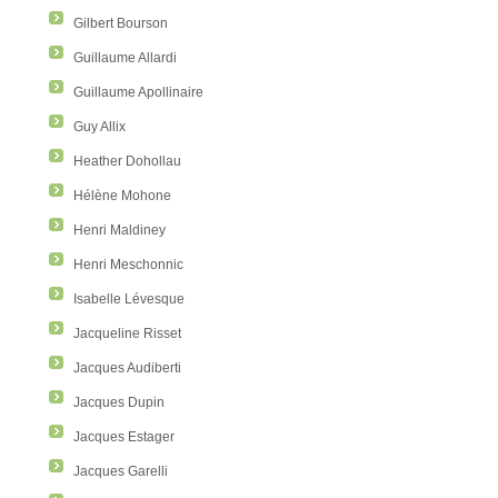
Gilbert Bourson
Guillaume Allardi
Guillaume Apollinaire
Guy Allix
Heather Dohollau
Hélène Mohone
Henri Maldiney
Henri Meschonnic
Isabelle Lévesque
Jacqueline Risset
Jacques Audiberti
Jacques Dupin
Jacques Estager
Jacques Garelli