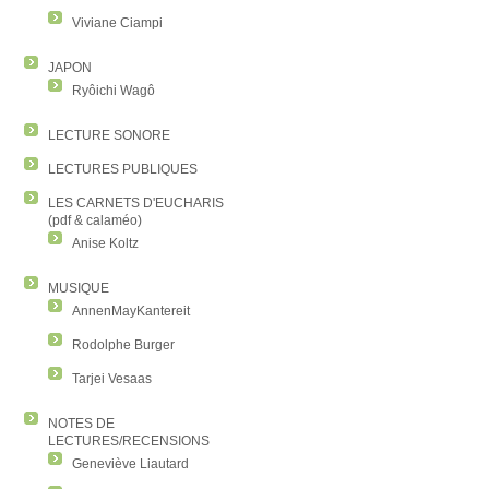
Viviane Ciampi
JAPON
Ryôichi Wagô
LECTURE SONORE
LECTURES PUBLIQUES
LES CARNETS D'EUCHARIS
(pdf & calaméo)
Anise Koltz
MUSIQUE
AnnenMayKantereit
Rodolphe Burger
Tarjei Vesaas
NOTES DE
LECTURES/RECENSIONS
Geneviève Liautard