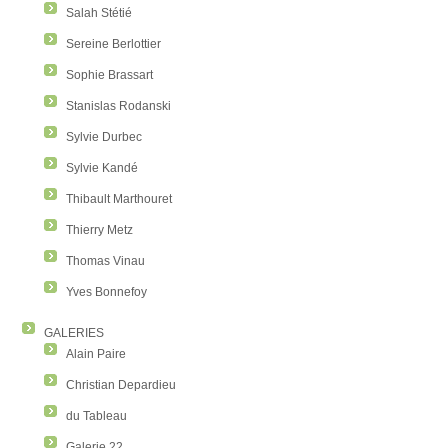
Salah Stétié
Sereine Berlottier
Sophie Brassart
Stanislas Rodanski
Sylvie Durbec
Sylvie Kandé
Thibault Marthouret
Thierry Metz
Thomas Vinau
Yves Bonnefoy
GALERIES
Alain Paire
Christian Depardieu
du Tableau
Galerie 22