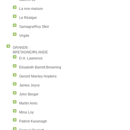
La non-maison
Le Réalgar
Samagra/Roy Sfeir
Virgile
GRANDE-
BRETAGNE/IRLANDE
D.H. Lawrence
Elisabeth Barrett Browning
Gerard Manley Hopkins
James Joyce
John Berger
Martin Amis
Mina Loy
Patrick Kavanagh