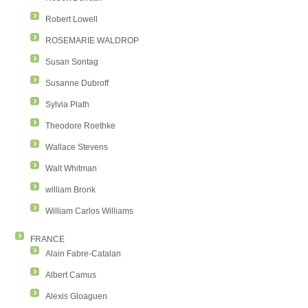
Robert Lowell
ROSEMARIE WALDROP
Susan Sontag
Susanne Dubroff
Sylvia Plath
Theodore Roethke
Wallace Stevens
Walt Whitman
william Bronk
William Carlos Williams
FRANCE
Alain Fabre-Catalan
Albert Camus
Alexis Gloaguen