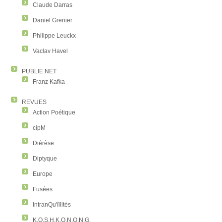
Claude Darras
Daniel Grenier
Philippe Leuckx
Vaclav Havel
PUBLIE.NET
Franz Kafka
REVUES
Action Poétique
cipM
Diérèse
Diptyque
Europe
Fusées
IntranQu'îllités
K.O.S.H.K.O.N.O.N.G.