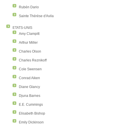
Rubén Dario
Sainte Thérèse d'Avila
ETATS-UNIS
Amy Clampitt
Arthur Miller
Charles Olson
Charles Reznikoff
Cole Swensen
Conrad Aiken
Diane Glancy
Djuna Barnes
E.E. Cummings
Elisabeth Bishop
Emily Dickinson