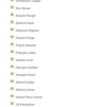
Emmanuel Laugier
Eric Sarner
Erwann Rougé
Etienne Faure
Fabienne Raphoz
Francis Ponge
Franck Venaille
François Lallier
Gabriel Levin
Georges Guillain
Georges Perec
Gérard Cartier
Gérard Larnac
Gérard Titus-Carmel
Gil Pressnitzer