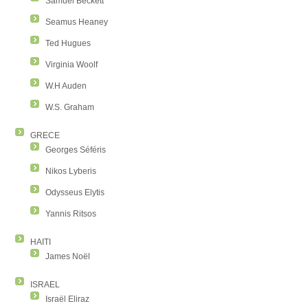
Samuel Beckett
Seamus Heaney
Ted Hugues
Virginia Woolf
W.H Auden
W.S. Graham
GRECE
Georges Séféris
Nikos Lyberis
Odysseus Elytis
Yannis Ritsos
HAITI
James Noël
ISRAEL
Israël Eliraz