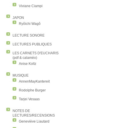
Viviane Ciampi
JAPON
Ryôichi Wagô
LECTURE SONORE
LECTURES PUBLIQUES
LES CARNETS D'EUCHARIS
(pdf & calaméo)
Anise Koltz
MUSIQUE
AnnenMayKantereit
Rodolphe Burger
Tarjei Vesaas
NOTES DE
LECTURES/RECENSIONS
Geneviève Liautard