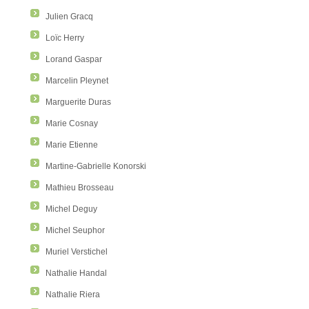
Julien Gracq
Loïc Herry
Lorand Gaspar
Marcelin Pleynet
Marguerite Duras
Marie Cosnay
Marie Etienne
Martine-Gabrielle Konorski
Mathieu Brosseau
Michel Deguy
Michel Seuphor
Muriel Verstichel
Nathalie Handal
Nathalie Riera