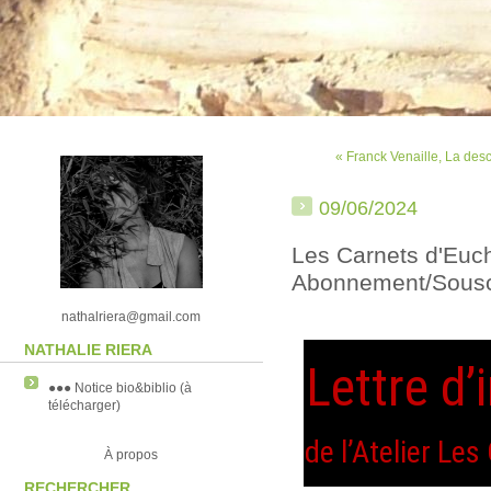
« Franck Venaille, La des
09/06/2024
Les Carnets d'Euch
Abonnement/Sousc
nathalriera@gmail.com
NATHALIE RIERA
Lettre d’
●●● Notice bio&biblio (à
télécharger)
de l’Atelier Le
À propos
RECHERCHER