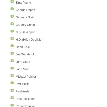
Ezra Pound
George Oppen
Gertrude Stein
Gregory Corso
Guy Davenport
H.D. (Hilda Doolittle)
Henri Cole
Joe Wenderoth
John Cage
John Muir
Michael Palmer
Patti Smith
Paul Auster
Paul Blackburn
Robert Duncan