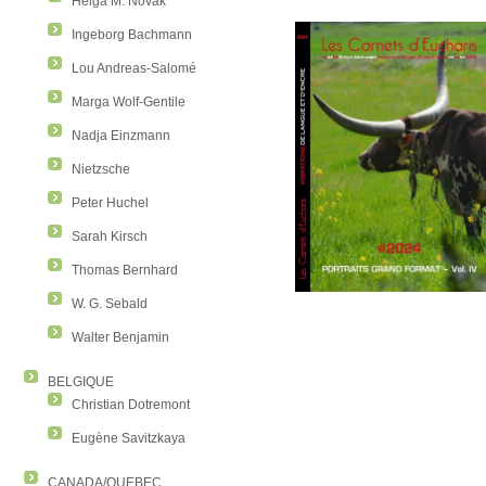
Helga M. Novak
Ingeborg Bachmann
Lou Andreas-Salomé
Marga Wolf-Gentile
Nadja Einzmann
Nietzsche
Peter Huchel
Sarah Kirsch
Thomas Bernhard
W. G. Sebald
Walter Benjamin
BELGIQUE
Christian Dotremont
Eugène Savitzkaya
CANADA/QUEBEC