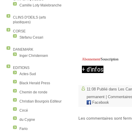
Camille Loty Malebranche
CLINS D'OEILS (arts
plastiques)
CORSE
Stefanu Cesari
DANEMARK
Inger Christensen
Abonnement/
Souscription
EDITIONS
+ d'infos
Actes-Sud
Black Herald Press
11:08 Publié dans
Les Car
Chemin de ronde
permanent
|
Commentaires
Christian Bourgois Editeur
Facebook
Circé
Les commentaires sont ferm
du Cygne
Fario