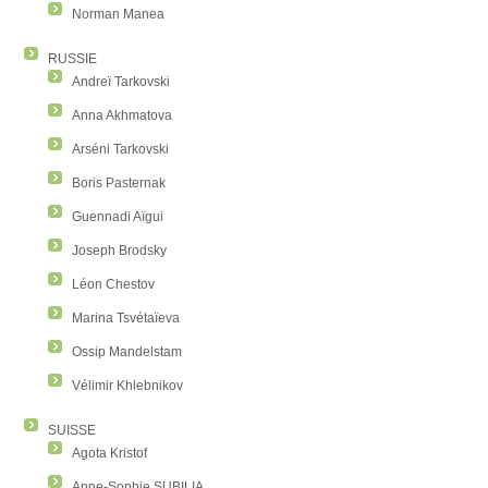
Norman Manea
RUSSIE
Andreï Tarkovski
Anna Akhmatova
Arséni Tarkovski
Boris Pasternak
Guennadi Aïgui
Joseph Brodsky
Léon Chestov
Marina Tsvétaïeva
Ossip Mandelstam
Vélimir Khlebnikov
SUISSE
Agota Kristof
Anne-Sophie SUBILIA