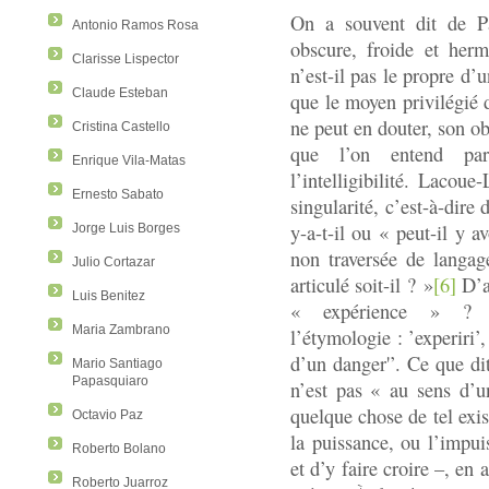
On a souvent dit de Pa
Antonio Ramos Rosa
obscure, froide et her
Clarisse Lispector
n’est-il pas le propre d’
Claude Esteban
que le moyen privilégié 
ne peut en douter, son ob
Cristina Castello
que l’on entend pa
Enrique Vila-Matas
l’intelligibilité. Lacou
Ernesto Sabato
singularité, c’est-à-dire 
y-a-t-il ou « peut-il y 
Jorge Luis Borges
non traversée de langage
Julio Cortazar
articulé soit-il ? »
[6]
D’ab
Luis Benitez
« expérience » ? L
Maria Zambrano
l’étymologie : ’experiri’, 
d’un danger'’. Ce que dit
Mario Santiago
Papasquiaro
n’est pas « au sens d’un
quelque chose de tel exist
Octavio Paz
la puissance, ou l’impuis
Roberto Bolano
et d’y faire croire –, en
Roberto Juarroz