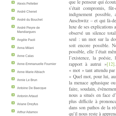
que le penseur qui écouta
Alexis Pelletier
s’était compromis, fût
André Chenet
indignement possible, 
Auschwitz – et qui là-de
André du Bouchet
luxe de ses explications a
André Pieyre de
observé un silence tot
Mandiargues
seul : un mot sur la dou
Angèle Paoli
soit encore possible. N
Anna Milani
possible, elle l’était m
Anne Calas
l’existence, la poésie, 
rapport à autrui »
[12]
Anne-Emmanuelle Fournier
« mot » tant attendu par
Anne-Marie Albiach
« Quel mot, pour lui, aur
Annie Le Brun
la menace aphasique ou
faire, soudain, évènemen
Antoine De Baecque
nous a situés en face d
Antonin Artaud
plus difficile à pronon
Ariane Dreyfus
dans son pathos de la ré
Arthur Adamov
qu’il nous reste à appren