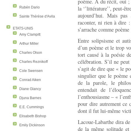
poème. À du récit, oui ;
la ‘’littérature’’, peut-ê
Rubén Dario
aujourd’hui. Mais pa
Sainte Thérèse d'Avila
raconter, ni rien à dire :
s’arrache comme poème
ETATS-UNIS
Amy Clampitt
Entre solipsisme et auti
Arthur Miller
d’un poème et le trop vo
Charles Olson
tort causé à la poésie d
célébration. S’il ne peut
Charles Reznikoff
s’agit de dire que « le
Cole Swensen
singulier que le poème
Conrad Aiken
de la parole, le philo
entendait de l’éloquen
Diane Glancy
l’enthousiasme – « l’enth
Djuna Barnes
pour dire autrement ce q
E.E. Cummings
dont il fut lui-même vict
Elisabeth Bishop
Lacoue-Labarthe dira de 
Emily Dickinson
de la même solitude et