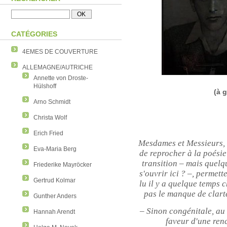
CATÉGORIES
4EMES DE COUVERTURE
ALLEMAGNE/AUTRICHE
Annette von Droste-
Hülshoff
(à 
Arno Schmidt
Christa Wolf
Erich Fried
Mesdames et Messieurs, i
Eva-Maria Berg
de reprocher à la poésie
transition – mais quelq
Friederike Mayröcker
s'ouvrir ici ? –, permett
Gertrud Kolmar
lu il y a quelque temps 
pas le manque de clart
Gunther Anders
– Sinon congénitale, au
Hannah Arendt
faveur d'une renc