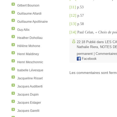
Gilbert Bourson
[11]
p.53
Guillaume Allardi
[12]
p.57
Guillaume Apollinaire
[13]
p.58
Guy Allix
[14]
Paul Celan,
« Choix de po
Heather Dohollau
22:18 Publié dans
LES CA
Hélène Mohone
Nathalie Riera
,
NOTES D
permanent
|
Commentaires
Henri Maldiney
Facebook
Henri Meschonnic
Isabelle Lévesque
Les commentaires sont ferm
Jacqueline Risset
Jacques Audiberti
Jacques Dupin
Jacques Estager
Jacques Garelli