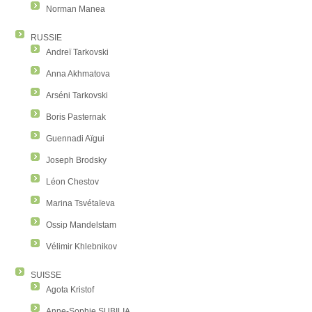
Norman Manea
RUSSIE
Andreï Tarkovski
Anna Akhmatova
Arséni Tarkovski
Boris Pasternak
Guennadi Aïgui
Joseph Brodsky
Léon Chestov
Marina Tsvétaïeva
Ossip Mandelstam
Vélimir Khlebnikov
SUISSE
Agota Kristof
Anne-Sophie SUBILIA