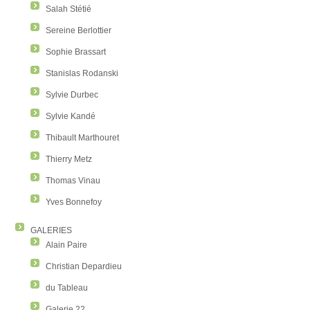
Salah Stétié
Sereine Berlottier
Sophie Brassart
Stanislas Rodanski
Sylvie Durbec
Sylvie Kandé
Thibault Marthouret
Thierry Metz
Thomas Vinau
Yves Bonnefoy
GALERIES
Alain Paire
Christian Depardieu
du Tableau
Galerie 22