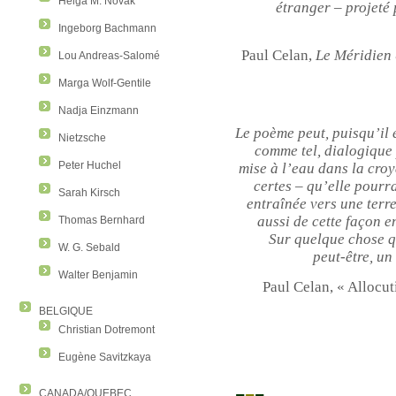
Helga M. Novak
étranger – projeté 
Ingeborg Bachmann
Paul Celan,
Le Méridien 
Lou Andreas-Salomé
Marga Wolf-Gentile
Nadja Einzmann
Le poème peut, puisqu’il 
Nietzsche
comme tel, dialogique 
Peter Huchel
mise à l’eau dans la cro
certes – qu’elle pourra
Sarah Kirsch
entraînée vers une terr
aussi de cette façon e
Thomas Bernhard
Sur quelque chose qu
W. G. Sebald
peut-être, un 
Walter Benjamin
Paul Celan, « Allocu
BELGIQUE
Christian Dotremont
Eugène Savitzkaya
CANADA/QUEBEC