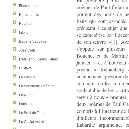
En première partie de
poèmes de Paul Celan ».
Flammarion
portent des noms de li
Héros-Limite
lieux qui sont associés 
Hochroth
précisant à ce sujet que 
Infolio
se caractérise par l’acc
de son œuvre »
[1]
. Av
Isabelle Sauvage
s’appuie sur plusieurs
José Corti
Bouchet et de Martin
L'Atelier du Grand Tétras
janvier » et à nouveau
poème « Todnauberg ».
L'Ollave
aucunement question de 
La Barque
comparer ou les commente
La Boucherie Littéraire
souhaitable de les « crit
La Nerthe
servir à nous « orienter
deux poèmes de Paul Cela
Lanskine
compris à l’intérieur de 
Le Bruit du Temps
d’ailleurs incommentab
Le Castor Astral
Labarthe argumente, 