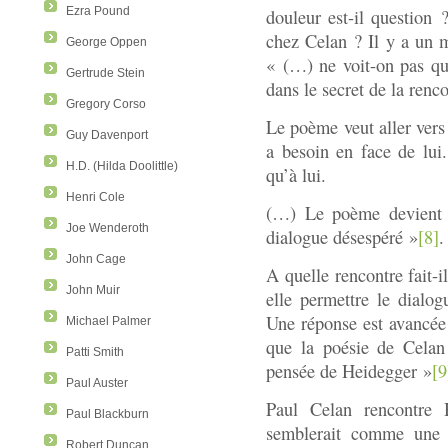
Ezra Pound
douleur est-il question 
chez Celan ? Il y a un m
George Oppen
« (…) ne voit-on pas qu
Gertrude Stein
dans le secret de la renc
Gregory Corso
Le poème veut aller vers u
Guy Davenport
a besoin en face de lui.
H.D. (Hilda Doolittle)
qu’à lui.
Henri Cole
(…) Le poème devient 
Joe Wenderoth
dialogue désespéré »
[8]
.
John Cage
A quelle rencontre fait-il
John Muir
elle permettre le dialog
Une réponse est avancée
Michael Palmer
que la poésie de Celan 
Patti Smith
pensée de Heidegger »
[9
Paul Auster
Paul Celan rencontre 
Paul Blackburn
semblerait comme une c
Robert Duncan