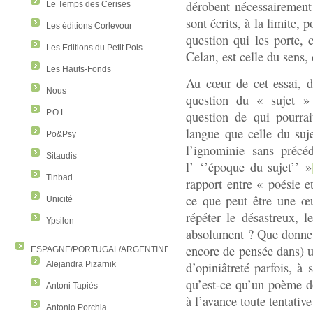
dérobent nécessairement à 
Le Temps des Cerises
sont écrits, à la limite, 
Les éditions Corlevour
question qui les porte, 
Les Editions du Petit Pois
Celan, est celle du sens, 
Les Hauts-Fonds
Au cœur de cet essai, d
Nous
question du « sujet »
P.O.L.
question de qui pourrai
langue que celle du suj
Po&Psy
l’ignominie sans précé
Sitaudis
l’ ‘’époque du sujet’’ »
Tinbad
rapport entre « poésie e
ce que peut être une œu
Unicité
répéter le désastreux, le
Ypsilon
absolument ? Que donne p
encore de pensée dans) un
ESPAGNE/PORTUGAL/ARGENTINE/COLOMBIE
d’opiniâtreté parfois, à
Alejandra Pizarnik
qu’est-ce qu’un poème don
Antoni Tapiès
à l’avance toute tentativ
Antonio Porchia