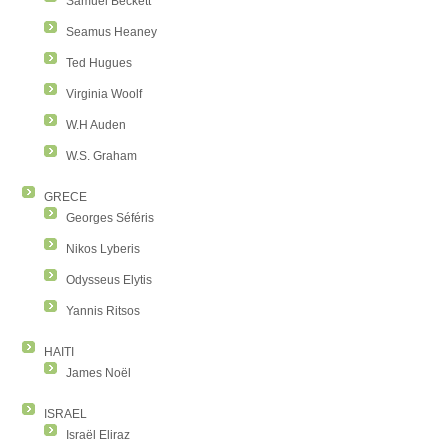
Samuel Beckett
Seamus Heaney
Ted Hugues
Virginia Woolf
W.H Auden
W.S. Graham
GRECE
Georges Séféris
Nikos Lyberis
Odysseus Elytis
Yannis Ritsos
HAITI
James Noël
ISRAEL
Israël Eliraz