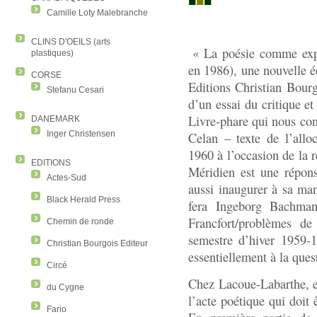
■
■
■
Camille Loty Malebranche
CLINS D'OEILS (arts
« La poésie comme expé
plastiques)
en 1986), une nouvelle éd
CORSE
Editions Christian Bourgo
Stefanu Cesari
d’un essai du critique e
Livre-phare qui nous con
DANEMARK
Inger Christensen
Celan – texte de l’allo
1960 à l’occasion de la 
EDITIONS
Méridien est une répons
Actes-Sud
aussi inaugurer à sa man
Black Herald Press
fera Ingeborg Bachma
Francfort/problèmes de
Chemin de ronde
semestre d’hiver 1959-1
Christian Bourgois Editeur
essentiellement à la ques
Circé
Chez Lacoue-Labarthe, en
du Cygne
l’acte poétique qui doit
Fario