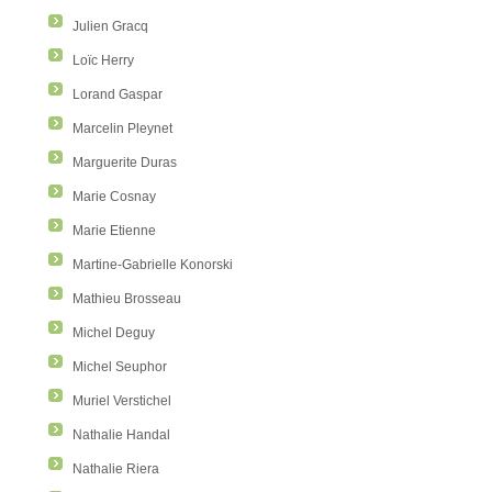
Julien Gracq
Loïc Herry
Lorand Gaspar
Marcelin Pleynet
Marguerite Duras
Marie Cosnay
Marie Etienne
Martine-Gabrielle Konorski
Mathieu Brosseau
Michel Deguy
Michel Seuphor
Muriel Verstichel
Nathalie Handal
Nathalie Riera