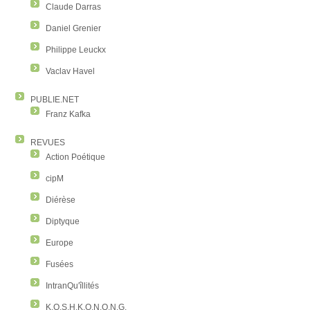
Claude Darras
Daniel Grenier
Philippe Leuckx
Vaclav Havel
PUBLIE.NET
Franz Kafka
REVUES
Action Poétique
cipM
Diérèse
Diptyque
Europe
Fusées
IntranQu'îllités
K.O.S.H.K.O.N.O.N.G.