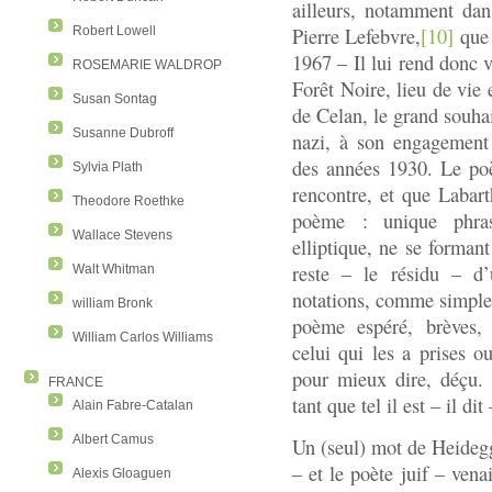
ailleurs, notamment dan
Pierre Lefebvre,
[10]
que 
Robert Lowell
1967 – Il lui rend donc 
ROSEMARIE WALDROP
Forêt Noire, lieu de vie 
Susan Sontag
de Celan, le grand souha
Susanne Dubroff
nazi, à son engagement 
des années 1930. Le po
Sylvia Plath
rencontre, et que Labar
Theodore Roethke
poème : unique phras
Wallace Stevens
elliptique, ne se formant
reste – le résidu – d’
Walt Whitman
notations, comme simplem
william Bronk
poème espéré, brèves, 
William Carlos Williams
celui qui les a prises o
pour mieux dire, déçu.
FRANCE
tant que tel il est – il di
Alain Fabre-Catalan
Albert Camus
Un (seul) mot de Heidegge
– et le poète juif – vena
Alexis Gloaguen