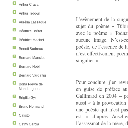
Arthur Cravan
Arthur Teboul
L’évènement de la singul
Aurélia Lassaque
sujet du poème « Tübing
Béatrice Brérot
avec le poème « Todnau
aucune image. N’est-ce
Béatrice Machet
poésie, de l’essence de l
Benoît Sudreau
n’est effectivement poèm
Bernard Manciet
singulier ».
Bernard Noël
Bernard Vargaftig
Pour conclure, j’en revi
Bona Pieyre de
en guise de préface a
Mandiargues
Gallimard en 2004 – po
Brigitte Gyr
aussi « à la provocation
Bruno Normand
une poésie qui n’est pas
est « d’après Auschw
Calisto
l’assassinat de la mère,
Cathy Garcia