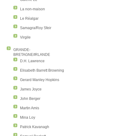
La non-maison
Le Réalgar
Samagra/Roy Sfeir
Virgile
GRANDE-
BRETAGNE/IRLANDE
D.H. Lawrence
Elisabeth Barrett Browning
Gerard Manley Hopkins
James Joyce
John Berger
Martin Amis
Mina Loy
Patrick Kavanagh