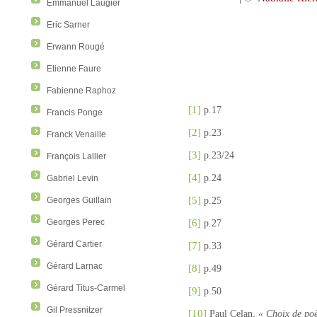
Emmanuel Laugier
Eric Sarner
Erwann Rougé
Etienne Faure
Fabienne Raphoz
[1]
p.17
Francis Ponge
[2]
p.23
Franck Venaille
[3]
p.23/24
François Lallier
[4]
p.24
Gabriel Levin
[5]
p.25
Georges Guillain
[6]
Georges Perec
p.27
[7]
Gérard Cartier
p.33
Gérard Larnac
[8]
p.49
Gérard Titus-Carmel
[9]
p.50
Gil Pressnitzer
[10]
Paul Celan,
« Choix de po