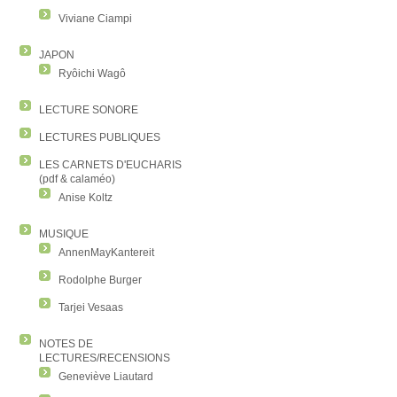
Viviane Ciampi
JAPON
Ryôichi Wagô
LECTURE SONORE
LECTURES PUBLIQUES
LES CARNETS D'EUCHARIS
(pdf & calaméo)
Anise Koltz
MUSIQUE
AnnenMayKantereit
Rodolphe Burger
Tarjei Vesaas
NOTES DE
LECTURES/RECENSIONS
Geneviève Liautard