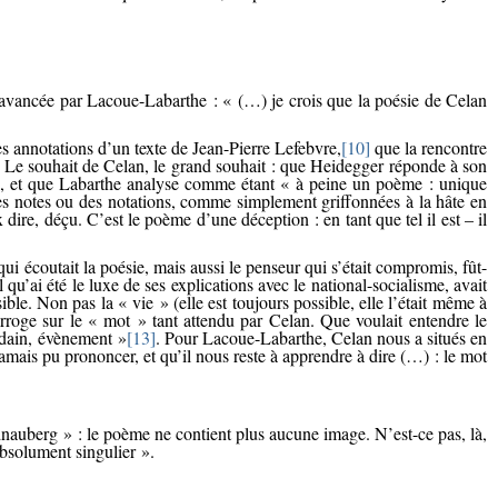
est avancée par Lacoue-Labarthe : « (…) je crois que la poésie de Celan
s annotations d’un texte de Jean-Pierre Lefebvre,
[10]
que la rencontre
he. Le souhait de Celan, le grand souhait : que Heidegger réponde à son
e, et que Labarthe analyse comme étant « à peine un poème : unique
: des notes ou des notations, comme simplement griffonnées à la hâte en
re, déçu. C’est le poème d’une déception : en tant que tel il est – il
qui écoutait la poésie, mais aussi le penseur qui s’était compromis, fût-
u’ai été le luxe de ses explications avec le national-socialisme, avait
ible. Non pas la « vie » (elle est toujours possible, elle l’était même à
rroge sur le « mot » tant attendu par Celan. Que voulait entendre le
udain, évènement »
[13]
. Pour Lacoue-Labarthe, Celan nous a situés en
jamais pu prononcer, et qu’il nous reste à apprendre à dire (…) : le mot
dnauberg » : le poème ne contient plus aucune image. N’est-ce pas, là,
absolument singulier ».