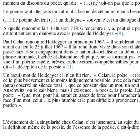
moment du discours du poète, qui dit : « (…) ne voit-on pas que le poè
Le poème veut aller vers un autre, il a besoin de cet autre, il en a besoin
(…) Le poème devient (…) un dialogue – souvent c’est un dialogue d
A quelle rencontre fait-il allusion ? Et si rencontre il y a, peut-ell
est tout entière un dialogue avec la pensée de Heidegger »
[9]
.
Paul Celan rencontre Heidegger au printemps 1967. – Il semblerait com
aurait eu lieu le 25 juillet 1967 – Il lui rend donc visite dans son c
passé nazi, à son engagement dans le national-socialisme au début
phrase nominale, hachée et distendue, elliptique, ne se formant pas, c
vue d’un poème espéré, brèves, exclusivement compréhensibles pour cel
dit – la déception de la poésie »
[11]
.
Un (seul) mot de Heidegger : il n’en fut rien. « Celan, le poète – et le
ce le plus brièvement et le moins indignement possible, avec cela même
(aura) observé un silence total –, que ce penseur dise un mot, un seul :
Auschwitz, on le sait bien), mais l’existence, la poésie, la parole. L
poète : « Quel mot, pour lui, aurait eu assez de force pour l’arrache
face d’un mot, celui « le plus humble et le plus difficile à prononcer 
pardon ».
L’évènement de la singularité chez Celan, c’est justement, au sujet d
la définition même de la poésie, de l’essence de la poésie, c’est-à-di