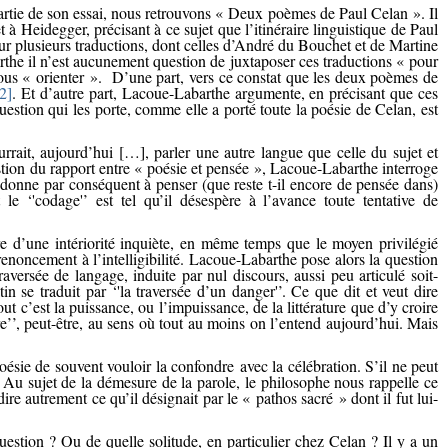
artie de son essai, nous retrouvons « Deux poèmes de Paul Celan ». Il
à Heidegger, précisant à ce sujet que l’itinéraire linguistique de Paul
 plusieurs traductions, dont celles d’André du Bouchet et de Martine
e il n’est aucunement question de juxtaposer ces traductions « pour
 nous « orienter ». D’une part, vers ce constat que les deux poèmes de
[2]
. Et d’autre part, Lacoue-Labarthe argumente, en précisant que ces
 question qui les porte, comme elle a porté toute la poésie de Celan, est
rait, aujourd’hui […], parler une autre langue que celle du sujet et
estion du rapport entre « poésie et pensée », Lacoue-Labarthe interroge
e donne par conséquent à penser (que reste t-il encore de pensée dans)
le ‘'codage'’ est tel qu’il désespère à l’avance toute tentative de
re d’une intériorité inquiète, en même temps que le moyen privilégié
enoncement à l’intelligibilité. Lacoue-Labarthe pose alors la question
raversée de langage, induite par nul discours, aussi peu articulé soit-
 se traduit par ‘'la traversée d’un danger'’. Ce que dit et veut dire
out c’est la puissance, ou l’impuissance, de la littérature que d’y croire
ure’’, peut-être, au sens où tout au moins on l’entend aujourd’hui. Mais
oésie de souvent vouloir la confondre avec la célébration. S’il ne peut
Au sujet de la démesure de la parole, le philosophe nous rappelle ce
re autrement ce qu’il désignait par le « pathos sacré » dont il fut lui-
estion ? Ou de quelle solitude, en particulier chez Celan ? Il y a un