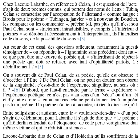
Chez Lacoue-Labarthe, en référence à Celan, il est question de l’act
s’agit de deux poèmes connus, qui portent des noms de lieux : Tübingen
Celan se caractérise par l’acceptation de l’allemand « comme langue
Broda pour le poème « Tübingen, janvier » et à nouveau du Bouchet,
les comparer ou les commenter », précise t-il, pas plus qu’il n’est s
Paul Celan sont « strictement intraduisibles, y compris à l’intérieur 
poèmes « se dérobent nécessairement à l’interprétation, ils l’interdisen
celle du sens, de la possibilité du sens »
[3]
.
Au cœur de cet essai, des questions affleurent, notamment la questi
témoigner de – ou répondre à – l’ignominie sans précédent dont fut – e
ce que peut être une œuvre de poésie qui, « s’interdisant de répéter 
une poésie qui doit se refuser, avec tant d’opiniâtreté parfois, à
déchiffrement ? »
[5]
On a souvent dit de Paul Celan, de sa poésie, qu’elle est obscure, 
d’accéder à l’Etre ? De Paul Celan, on ne peut en douter, son obscuri
de la singularité, c’est-à-dire de l’expérience singulière, au sens où
il ? »
[6]
D’abord, que faut-il entendre par le terme « expérience » ? 
l’expérience poétique, ce n’est pas « au sens d’un ‘'vécu'’ ou d’un ‘'éta
et d’y faire croire –, en aucun cas cela ne peut donner lieu à un poème
pas à un poème. Un poème n’a rien à raconter, ni rien à dire : ce qu’il
Entre solipsisme et autisme, entre le « vouloir-ne-rien-dire » d’un po
s’agir de célébration, pour Labarthe il s’agit de dire que « le poè
qu’Hölderlin entendait de l’éloquence, de cette perte vertigineuse dans
même victime et qui le réduisit au silence
–
.
Lacoue-Labarthe dira de Celan et d’Hölderlin qu’ils souffriront de l