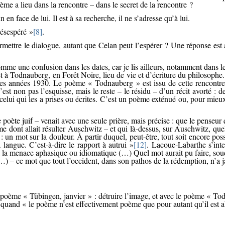
me a lieu dans la rencontre – dans le secret de la rencontre ?
 en face de lui. Il est à sa recherche, il ne s’adresse qu’à lui.
ésespéré »
[8]
.
e permettre le dialogue, autant que Celan peut l’espérer ? Une réponse 
me une confusion dans les dates, car je lis ailleurs, notamment dans le
halet à Todnauberg, en Forêt Noire, lieu de vie et d’écriture du philosop
 des années 1930. Le poème « Todnauberg » est issu de cette rencontr
’est non pas l’esquisse, mais le reste – le résidu – d’un récit avorté 
ui qui les a prises ou écrites. C’est un poème exténué ou, pour mieux di
 poète juif – venait avec une seule prière, mais précise : que le penseur 
 dont allait résulter Auschwitz – et qui là-dessus, sur Auschwitz, quel q
 un mot sur la douleur. À partir duquel, peut-être, tout soit encore poss
a langue. C’est-à-dire le rapport à autrui »
[12]
. Lacoue-Labarthe s’inte
r à la menace aphasique ou idiomatique (…) Quel mot aurait pu faire, so
(…) – ce mot que tout l’occident, dans son pathos de la rédemption, n’a 
u poème « Tübingen, janvier » : détruire l’image, et avec le poème « To
re quand « le poème n’est effectivement poème que pour autant qu’il est 