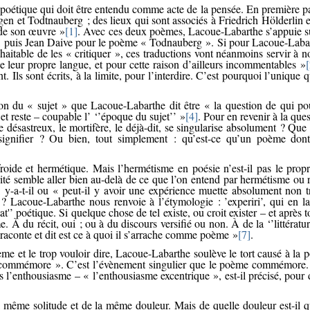
e poétique qui doit être entendu comme acte de la pensée. En première p
 et Todtnauberg ; des lieux qui sont associés à Friedrich Hölderlin et 
 de son œuvre »
[1]
. Avec ces deux poèmes, Lacoue-Labarthe s’appuie sur
 puis Jean Daive pour le poème « Todnauberg ». Si pour Lacoue-Labarth
ouhaitable de les « critiquer », ces traductions vont néanmoins servir à
de leur propre langue, et pour cette raison d’ailleurs incommentables »
t. Ils sont écrits, à la limite, pour l’interdire. C’est pourquoi l’unique
on du « sujet » que Lacoue-Labarthe dit être « la question de qui pour
t reste – coupable l’ ‘’époque du sujet’’ »
[4]
. Pour en revenir à la qu
le désastreux, le mortifère, le déjà-dit, se singularise absolument ? Qu
 signifier ? Ou bien, tout simplement : qu’est-ce qu’un poème dont 
froide et hermétique. Mais l’hermétisme en poésie n’est-il pas le prop
té semble aller bien au-delà de ce que l’on entend par hermétisme ou r
 : y-a-t-il ou « peut-il y avoir une expérience muette absolument non t
Lacoue-Labarthe nous renvoie à l’étymologie : ’experiri’, qui en latin
t'’ poétique. Si quelque chose de tel existe, ou croit exister – et après t
. À du récit, oui ; ou à du discours versifié ou non. À de la ‘’littérat
 raconte et dit est ce à quoi il s’arrache comme poème »
[7]
.
ème et le trop vouloir dire, Lacoue-Labarthe soulève le tort causé à la p
me commémore ». C’est l’évènement singulier que le poème commémore. 
 l’enthousiasme – « l’enthousiasme excentrique », est-il précisé, pour di
a même solitude et de la même douleur. Mais de quelle douleur est-il qu