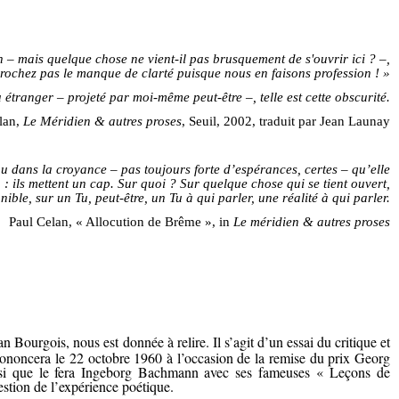
 – mais quelque chose ne vient-il pas brusquement de s'ouvrir ici ? –,
prochez pas le manque de clarté puisque nous en faisons profession ! »
étranger – projeté par moi-même peut-être –, telle est cette obscurité.
lan,
Le Méridien & autres proses
, Seuil, 2002, traduit par Jean Launay
au dans la croyance – pas toujours forte d’espérances, certes – qu’elle
: ils mettent un cap. Sur quoi ? Sur quelque chose qui se tient ouvert,
nible, sur un Tu, peut-être, un Tu à qui parler, une réalité à qui parler.
Paul Celan, « Allocution de Brême », in
Le méridien & autres proses
Bourgois, nous est donnée à relire. Il s’agit d’un essai du critique et
rononcera le 22 octobre 1960 à l’occasion de la remise du prix Georg
insi que le fera Ingeborg Bachmann avec ses fameuses « Leçons de
estion de l’expérience poétique.