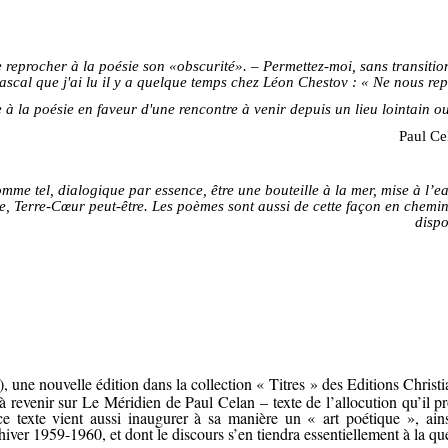
 reprocher à la poésie son «obscurité». – Permettez-moi, sans transition
ascal que j'ai lu il y a quelque temps chez Léon Chestov : « Ne nous re
à la poésie en faveur d'une rencontre à venir depuis un lieu lointain ou 
Paul Ce
me tel, dialogique par essence, être une bouteille à la mer, mise à l’e
e, Terre-Cœur peut-être. Les poèmes sont aussi de cette façon en chemin 
dispo
ne nouvelle édition dans la collection « Titres » des Editions Christian 
 revenir sur Le Méridien de Paul Celan – texte de l’allocution qu’il p
e texte vient aussi inaugurer à sa manière un « art poétique », a
ver 1959-1960, et dont le discours s’en tiendra essentiellement à la qu