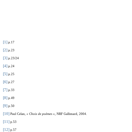
[1]
p.17
[2]
p.23
[3]
p.23/24
[4]
p.24
[5]
p.25
[6]
p.27
[7]
p.33
[8]
p.49
[9]
p.50
[10]
Paul Celan,
« Choix de poèmes »
, NRF Gallimard, 2004.
[11]
p.53
[12]
p.57