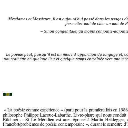
Mesdames et Messieurs, il est aujourd'hui passé dans les usages de
permettez-moi de citer un mot de P
– Sinon congénitale, au moins conjointe-adjointe 
Le poème peut, puisqu’il est un mode d’apparition du langage et, com
pourrait être en quelque lieu et quelque temps entraînée vers une terr
■
■
■
« La poésie comme expérience » (paru pour la première fois en 1986), u
philosophe Philippe Lacoue-Labarthe. Livre-phare qui nous conduit à
Büchner –. Si Le Méridien est une réponse à Martin Heidegger, c
Francfort/problèmes de poésie contemporaine », durant le semestre d’hi