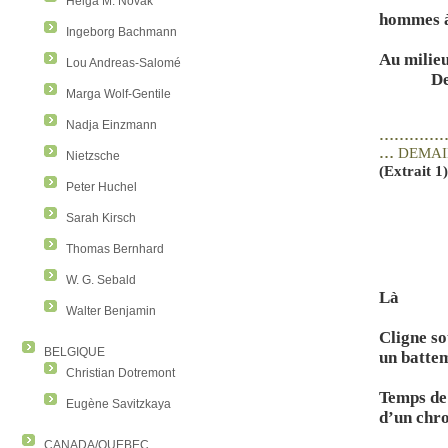
Helga M. Novak
hommes 
Ingeborg Bachmann
Au milie
Lou Andreas-Salomé
De
Marga Wolf-Gentile
Nadja Einzmann
…………
…
DEMAI
Nietzsche
(Extrait 1
Peter Huchel
Sarah Kirsch
Thomas Bernhard
W. G. Sebald
Là
Walter Benjamin
Cligne so
BELGIQUE
un batte
Christian Dotremont
Temps de
Eugène Savitzkaya
d’un chr
CANADA/QUEBEC