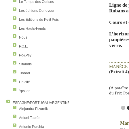
Le Temps des Cerises
Ligne de
Rubans a
Les éditions Corlevour
Les Editions du Petit Pois
Cours et
Les Hauts-Fonds
L’hori
Nous
paupièr
verre.
P.O.L.
Po&Psy
…………
Sitaudis
MAN
È
GE
(Extrait 4
Tinbad
Unicité
(A paraîtr
Ypsilon
du Prix Po
ESPAGNE/PORTUGAL/ARGENTINE/COLOMBIE
●
Alejandra Pizarnik
Antoni Tapiès
Mar
Antonio Porchia