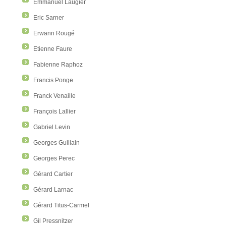
Emmanuel Laugier
Eric Sarner
Erwann Rougé
Etienne Faure
Fabienne Raphoz
Francis Ponge
Franck Venaille
François Lallier
Gabriel Levin
Georges Guillain
Georges Perec
Gérard Cartier
Gérard Larnac
Gérard Titus-Carmel
Gil Pressnitzer