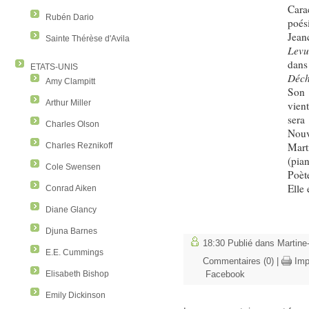
Cara
Rubén Dario
poé
Jean
Sainte Thérèse d'Avila
Levu
dans
ETATS-UNIS
Déch
Amy Clampitt
Son 
Arthur Miller
vien
sera
Charles Olson
Nouv
Mart
Charles Reznikoff
(pia
Cole Swensen
Poèt
Elle 
Conrad Aiken
Diane Glancy
Djuna Barnes
18:30 Publié dans
Martine
E.E. Cummings
Commentaires (0)
|
Imp
Elisabeth Bishop
Facebook
Emily Dickinson