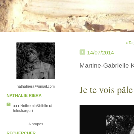
« Tar
14/07/2014
Martine-Gabrielle 
Je te vois pâle
nathalriera@gmail.com
NATHALIE RIERA
●●● Notice bio&biblio (à
télécharger)
À propos
RECHERCHER