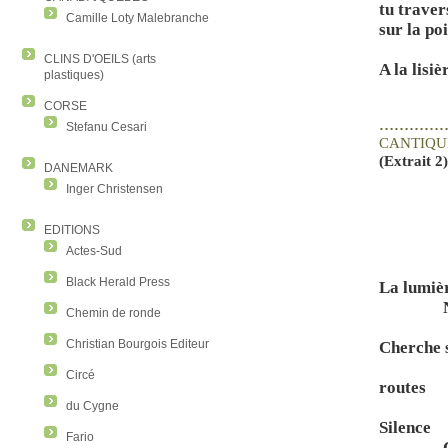
tu traver
Camille Loty Malebranche
sur la po
CLINS D'OEILS (arts
A la lisiè
plastiques)
CORSE
…………
Stefanu Cesari
CANTIQU
(Extrait 2
DANEMARK
Inger Christensen
EDITIONS
Actes-Sud
Black Herald Press
La lumièr
Chemin de ronde
Christian Bourgois Editeur
Cherche 
Circé
routes
du Cygne
Silence
Fario