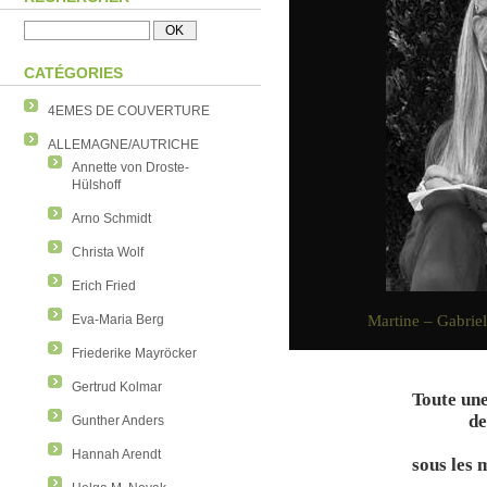
CATÉGORIES
4EMES DE COUVERTURE
ALLEMAGNE/AUTRICHE
Annette von Droste-
Hülshoff
Arno Schmidt
Christa Wolf
Erich Fried
Martine – Gabri
Eva-Maria Berg
Friederike Mayröcker
Gertrud Kolmar
Toute un
de
Gunther Anders
Hannah Arendt
sous les 