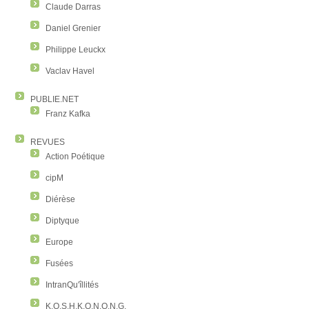
Claude Darras
Daniel Grenier
Philippe Leuckx
Vaclav Havel
PUBLIE.NET
Franz Kafka
REVUES
Action Poétique
cipM
Diérèse
Diptyque
Europe
Fusées
IntranQu'îllités
K.O.S.H.K.O.N.O.N.G.