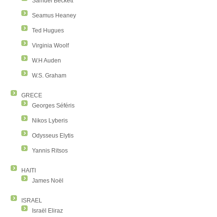
Samuel Beckett
Seamus Heaney
Ted Hugues
Virginia Woolf
W.H Auden
W.S. Graham
GRECE
Georges Séféris
Nikos Lyberis
Odysseus Elytis
Yannis Ritsos
HAITI
James Noël
ISRAEL
Israël Eliraz