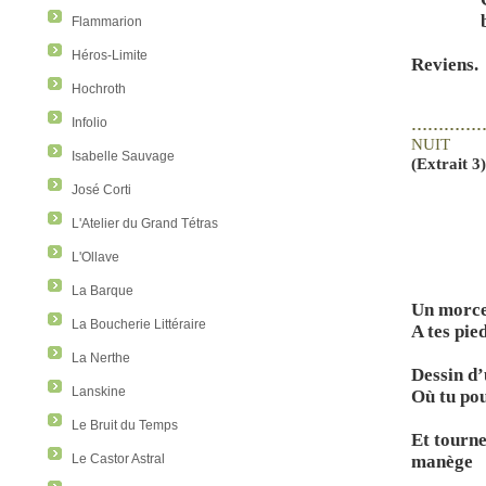
Flammarion
Héros-Limite
Reviens.
Hochroth
Infolio
…………
NUIT
Isabelle Sauvage
(Extrait 3
José Corti
L'Atelier du Grand Tétras
L'Ollave
La Barque
Un morce
La Boucherie Littéraire
A tes pie
La Nerthe
Dessin d
Lanskine
Où tu po
Le Bruit du Temps
Et tourne
Le Castor Astral
manège