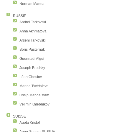
Norman Manea
RUSSIE
Andreï Tarkovski
Anna Akhmatova
Arséni Tarkovski
Boris Pasternak
Guennadi Aïgui
Joseph Brodsky
Léon Chestov
Marina Tsvétaïeva
Ossip Mandelstam
Vélimir Khlebnikov
SUISSE
Agota Kristof
Anne-Sophie SUBILIA