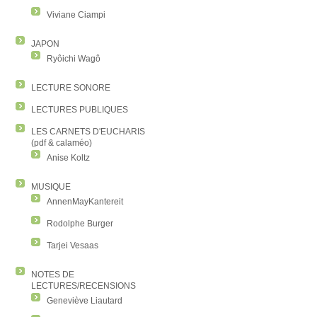
Viviane Ciampi
JAPON
Ryôichi Wagô
LECTURE SONORE
LECTURES PUBLIQUES
LES CARNETS D'EUCHARIS
(pdf & calaméo)
Anise Koltz
MUSIQUE
AnnenMayKantereit
Rodolphe Burger
Tarjei Vesaas
NOTES DE
LECTURES/RECENSIONS
Geneviève Liautard