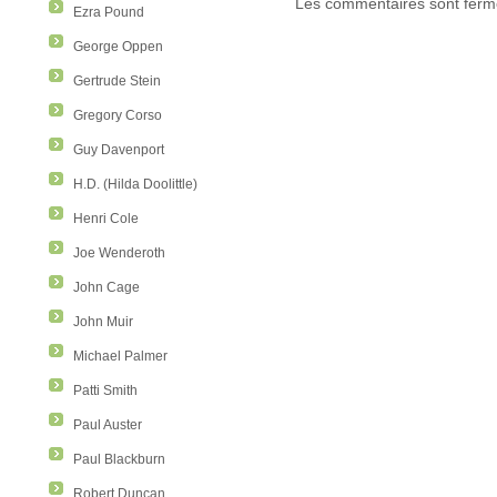
Les commentaires sont ferm
Ezra Pound
George Oppen
Gertrude Stein
Gregory Corso
Guy Davenport
H.D. (Hilda Doolittle)
Henri Cole
Joe Wenderoth
John Cage
John Muir
Michael Palmer
Patti Smith
Paul Auster
Paul Blackburn
Robert Duncan