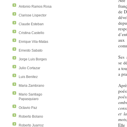
Née 
fran
Antonio Ramos Rosa
de Dr
Clarisse Lispector
déve
depu
Claude Esteban
resp
Cristina Castello
d’en
aux
Enrique Vila-Matas
comm
Ernesto Sabato
Ses 
Jorge Luis Borges
se dé
a to
Julio Cortazar
a pra
Luis Benitez
Aprè
Maria Zambrano
poés
Mario Santiago
poés
Papasquiaro
ombr
cons
Octavio Paz
et l
Roberto Bolano
mots,
Ell
Roberto Juarroz