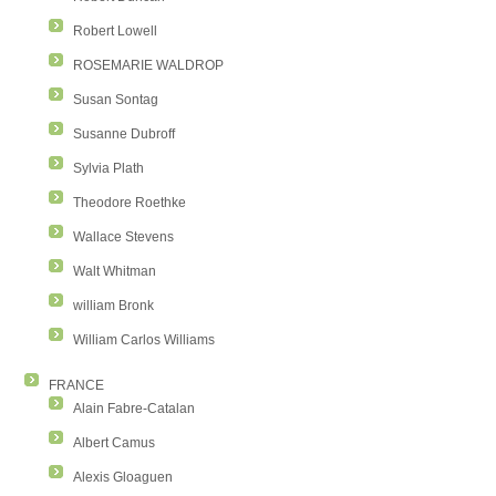
Robert Lowell
ROSEMARIE WALDROP
Susan Sontag
Susanne Dubroff
Sylvia Plath
Theodore Roethke
Wallace Stevens
Walt Whitman
william Bronk
William Carlos Williams
FRANCE
Alain Fabre-Catalan
Albert Camus
Alexis Gloaguen