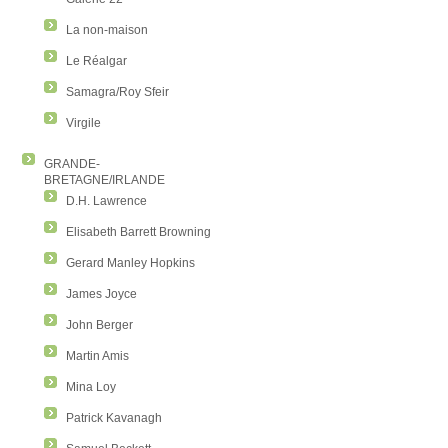
La non-maison
Le Réalgar
Samagra/Roy Sfeir
Virgile
GRANDE-
BRETAGNE/IRLANDE
D.H. Lawrence
Elisabeth Barrett Browning
Gerard Manley Hopkins
James Joyce
John Berger
Martin Amis
Mina Loy
Patrick Kavanagh