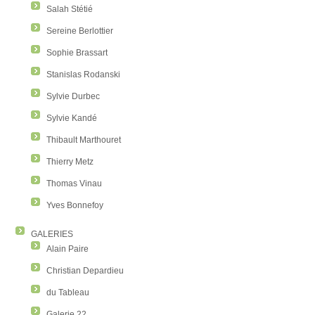
Salah Stétié
Sereine Berlottier
Sophie Brassart
Stanislas Rodanski
Sylvie Durbec
Sylvie Kandé
Thibault Marthouret
Thierry Metz
Thomas Vinau
Yves Bonnefoy
GALERIES
Alain Paire
Christian Depardieu
du Tableau
Galerie 22