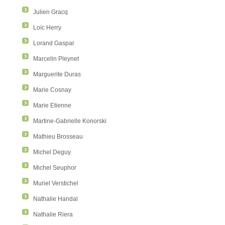
Julien Gracq
Loïc Herry
Lorand Gaspar
Marcelin Pleynet
Marguerite Duras
Marie Cosnay
Marie Etienne
Martine-Gabrielle Konorski
Mathieu Brosseau
Michel Deguy
Michel Seuphor
Muriel Verstichel
Nathalie Handal
Nathalie Riera