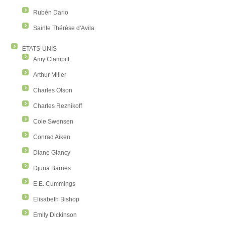
Rubén Dario
Sainte Thérèse d'Avila
ETATS-UNIS
Amy Clampitt
Arthur Miller
Charles Olson
Charles Reznikoff
Cole Swensen
Conrad Aiken
Diane Glancy
Djuna Barnes
E.E. Cummings
Elisabeth Bishop
Emily Dickinson