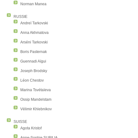
Norman Manea
RUSSIE
Andreï Tarkovski
Anna Akhmatova
Arséni Tarkovski
Boris Pasternak
Guennadi Aïgui
Joseph Brodsky
Léon Chestov
Marina Tsvétaïeva
Ossip Mandelstam
Vélimir Khlebnikov
SUISSE
Agota Kristof
Anne-Sophie SUBILIA