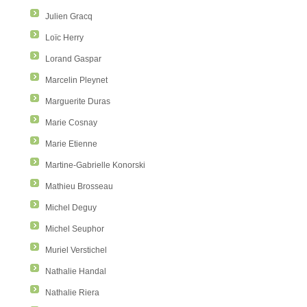
Julien Gracq
Loïc Herry
Lorand Gaspar
Marcelin Pleynet
Marguerite Duras
Marie Cosnay
Marie Etienne
Martine-Gabrielle Konorski
Mathieu Brosseau
Michel Deguy
Michel Seuphor
Muriel Verstichel
Nathalie Handal
Nathalie Riera