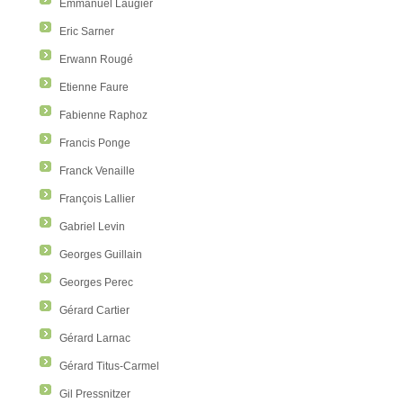
Emmanuel Laugier
Eric Sarner
Erwann Rougé
Etienne Faure
Fabienne Raphoz
Francis Ponge
Franck Venaille
François Lallier
Gabriel Levin
Georges Guillain
Georges Perec
Gérard Cartier
Gérard Larnac
Gérard Titus-Carmel
Gil Pressnitzer