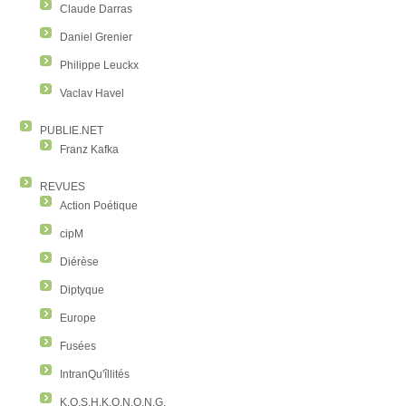
Claude Darras
Daniel Grenier
Philippe Leuckx
Vaclav Havel
PUBLIE.NET
Franz Kafka
REVUES
Action Poétique
cipM
Diérèse
Diptyque
Europe
Fusées
IntranQu'îllités
K.O.S.H.K.O.N.O.N.G.