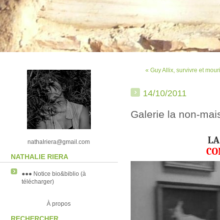
« Guy Allix, survivre et mouri
14/10/2011
Galerie la non-mai
LA
nathalriera@gmail.com
CO
NATHALIE RIERA
●●● Notice bio&biblio (à
télécharger)
À propos
RECHERCHER