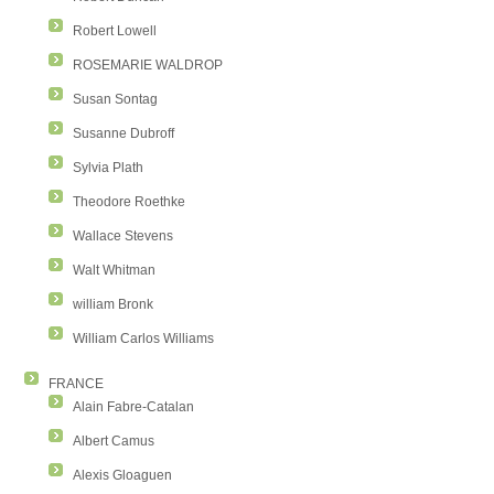
Robert Lowell
ROSEMARIE WALDROP
Susan Sontag
Susanne Dubroff
Sylvia Plath
Theodore Roethke
Wallace Stevens
Walt Whitman
william Bronk
William Carlos Williams
FRANCE
Alain Fabre-Catalan
Albert Camus
Alexis Gloaguen