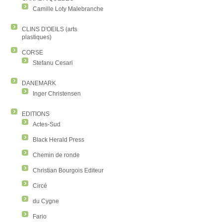
Camille Loty Malebranche
CLINS D'OEILS (arts
plastiques)
CORSE
Stefanu Cesari
DANEMARK
Inger Christensen
EDITIONS
Actes-Sud
Black Herald Press
Chemin de ronde
Christian Bourgois Editeur
Circé
du Cygne
Fario