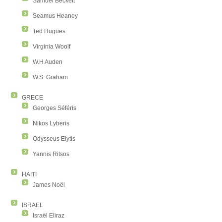
Samuel Beckett
Seamus Heaney
Ted Hugues
Virginia Woolf
W.H Auden
W.S. Graham
GRECE
Georges Séféris
Nikos Lyberis
Odysseus Elytis
Yannis Ritsos
HAITI
James Noël
ISRAEL
Israël Eliraz