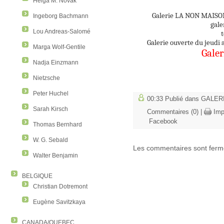
Helga M. Novak
Galerie LA NON MAISON,
Ingeborg Bachmann
gale
Lou Andreas-Salomé
t
Galerie ouverte du jeudi 
Marga Wolf-Gentile
Galer
Nadja Einzmann
Nietzsche
Peter Huchel
00:33 Publié dans
GALER
Sarah Kirsch
Commentaires (0)
|
Imp
Facebook
Thomas Bernhard
W. G. Sebald
Les commentaires sont ferm
Walter Benjamin
BELGIQUE
Christian Dotremont
Eugène Savitzkaya
CANADA/QUEBEC