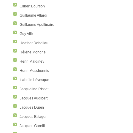
Gilbert Bourson
Guillaume Allardi
Guillaume Apollinaire
Guy Allix
Heather Dohollau
Hélène Mohone
Henri Maldiney
Henri Meschonnic
Isabelle Lévesque
Jacqueline Risset
Jacques Audiberti
Jacques Dupin
Jacques Estager
Jacques Garelli