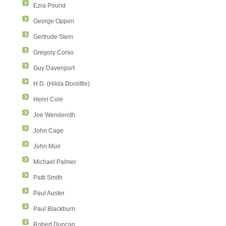
Ezra Pound
George Oppen
Gertrude Stein
Gregory Corso
Guy Davenport
H.D. (Hilda Doolittle)
Henri Cole
Joe Wenderoth
John Cage
John Muir
Michael Palmer
Patti Smith
Paul Auster
Paul Blackburn
Robert Duncan