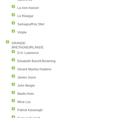
La non-maison
Le Réalgar
Samagra/Roy Sfeir
Virgile
GRANDE-
BRETAGNE/IRLANDE
D.H. Lawrence
Elisabeth Barrett Browning
Gerard Manley Hopkins
James Joyce
John Berger
Martin Amis
Mina Loy
Patrick Kavanagh