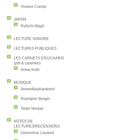
Viviane Ciampi
JAPON
Ryôichi Wagô
LECTURE SONORE
LECTURES PUBLIQUES
LES CARNETS D'EUCHARIS
(pdf & calaméo)
Anise Koltz
MUSIQUE
AnnenMayKantereit
Rodolphe Burger
Tarjei Vesaas
NOTES DE
LECTURES/RECENSIONS
Geneviève Liautard