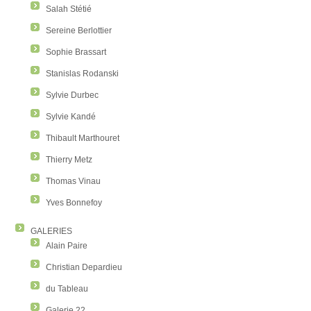
Salah Stétié
Sereine Berlottier
Sophie Brassart
Stanislas Rodanski
Sylvie Durbec
Sylvie Kandé
Thibault Marthouret
Thierry Metz
Thomas Vinau
Yves Bonnefoy
GALERIES
Alain Paire
Christian Depardieu
du Tableau
Galerie 22