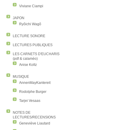
Viviane Ciampi
JAPON
Ryôichi Wagô
LECTURE SONORE
LECTURES PUBLIQUES
LES CARNETS D'EUCHARIS
(pdf & calaméo)
Anise Koltz
MUSIQUE
AnnenMayKantereit
Rodolphe Burger
Tarjei Vesaas
NOTES DE
LECTURES/RECENSIONS
Geneviève Liautard