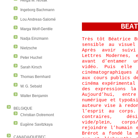
Helga M. Novak
Ingeborg Bachmann
Lou Andreas-Salomé
BEAT
Marga Wolf-Gentile
Très tôt Béatrice B
Nadja Einzmann
sensible au visuel
Nietzsche
Après avoir suivi
Lettres Modernes, 
Peter Huchel
avant d’entamer u
vidéo. Puis elle a
Sarah Kirsch
cinématographiques 
Thomas Bernhard
aux cours publics d
cinéma expérimental
W. G. Sebald
des expressions la
Aujourd’hui, entr
Walter Benjamin
numérique et typo&s
auteure vise à redo
BELGIQUE
l’esprit au corps.
Christian Dotremont
contraires, dési
vide/plein, corp
Eugène Savitzkaya
rejoindre l’humain 
Brérot a fondé la m
CANADA/QUEBEC