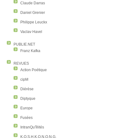
Claude Darras
Daniel Grenier
Philippe Leuckx
Vaclav Havel
PUBLIE.NET
Franz Kafka
REVUES
Action Poétique
cipM
Diérèse
Diptyque
Europe
Fusées
IntranQu'îllités
K.O.S.H.K.O.N.O.N.G.