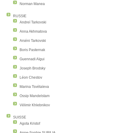
Norman Manea
RUSSIE
Andreï Tarkovski
Anna Akhmatova
Arséni Tarkovski
Boris Pasternak
Guennadi Aïgui
Joseph Brodsky
Léon Chestov
Marina Tsvétaïeva
Ossip Mandelstam
Vélimir Khlebnikov
SUISSE
Agota Kristof
Anne-Sophie SUBILIA