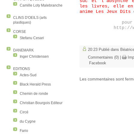
suc et l’absynthe 
Camille Loty Malebranche
les livres, elle en
anime Les Jeux Dits 
CLINS D'OEILS (arts
pour
plastiques)
http://
CORSE
Stefanu Cesari
20:23 Publié dans
Béatric
DANEMARK
Inger Christensen
Commentaires (0)
|
Imp
Facebook
EDITIONS
Actes-Sud
Les commentaires sont ferm
Black Herald Press
Chemin de ronde
Christian Bourgois Editeur
Circé
du Cygne
Fario