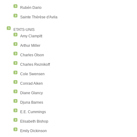
Rubén Dario
Sainte Thérèse d'Avila
ETATS-UNIS
Amy Clampitt
Arthur Miller
Charles Olson
Charles Reznikoff
Cole Swensen
Conrad Aiken
Diane Glancy
Djuna Barnes
E.E. Cummings
Elisabeth Bishop
Emily Dickinson