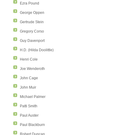
Ezra Pound
George Oppen
Gertrude Stein
Gregory Corso
Guy Davenport
H.D. (Hilda Doolittle)
Henri Cole
Joe Wenderoth
John Cage
John Muir
Michael Palmer
Patti Smith
Paul Auster
Paul Blackburn
Robert Duncan