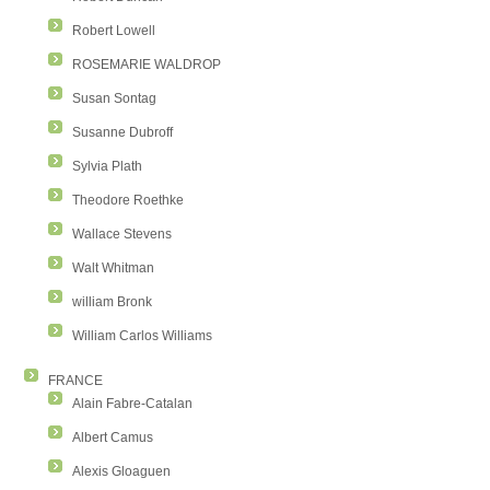
Robert Lowell
ROSEMARIE WALDROP
Susan Sontag
Susanne Dubroff
Sylvia Plath
Theodore Roethke
Wallace Stevens
Walt Whitman
william Bronk
William Carlos Williams
FRANCE
Alain Fabre-Catalan
Albert Camus
Alexis Gloaguen