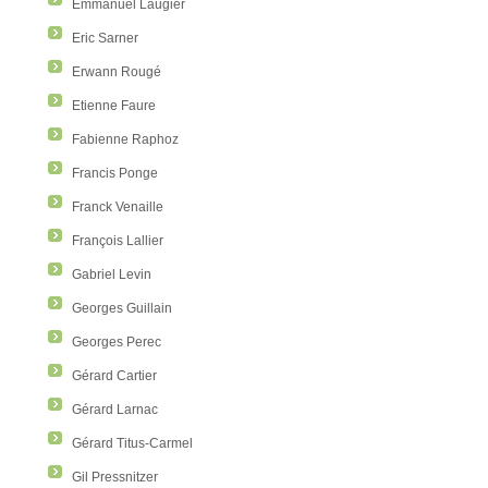
Emmanuel Laugier
Eric Sarner
Erwann Rougé
Etienne Faure
Fabienne Raphoz
Francis Ponge
Franck Venaille
François Lallier
Gabriel Levin
Georges Guillain
Georges Perec
Gérard Cartier
Gérard Larnac
Gérard Titus-Carmel
Gil Pressnitzer