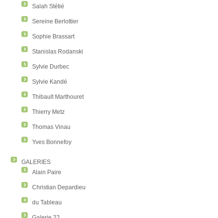
Salah Stétié
Sereine Berlottier
Sophie Brassart
Stanislas Rodanski
Sylvie Durbec
Sylvie Kandé
Thibault Marthouret
Thierry Metz
Thomas Vinau
Yves Bonnefoy
GALERIES
Alain Paire
Christian Depardieu
du Tableau
Galerie 22