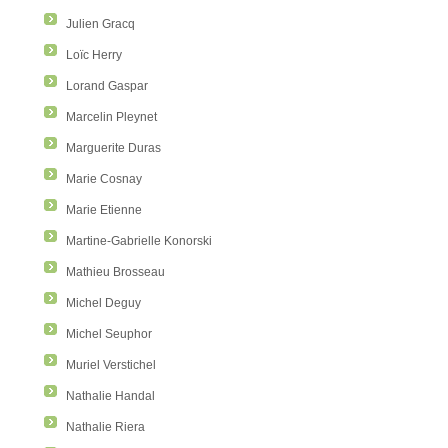
Julien Gracq
Loïc Herry
Lorand Gaspar
Marcelin Pleynet
Marguerite Duras
Marie Cosnay
Marie Etienne
Martine-Gabrielle Konorski
Mathieu Brosseau
Michel Deguy
Michel Seuphor
Muriel Verstichel
Nathalie Handal
Nathalie Riera