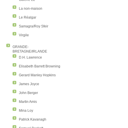
La non-maison
Le Réalgar
Samagra/Roy Sfeir
Virgile
GRANDE-
BRETAGNE/IRLANDE
D.H. Lawrence
Elisabeth Barrett Browning
Gerard Manley Hopkins
James Joyce
John Berger
Martin Amis
Mina Loy
Patrick Kavanagh