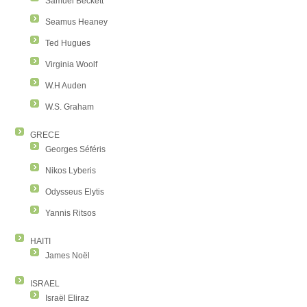
Samuel Beckett
Seamus Heaney
Ted Hugues
Virginia Woolf
W.H Auden
W.S. Graham
GRECE
Georges Séféris
Nikos Lyberis
Odysseus Elytis
Yannis Ritsos
HAITI
James Noël
ISRAEL
Israël Eliraz