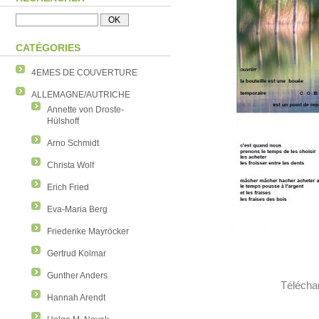
CATÉGORIES
4EMES DE COUVERTURE
ALLEMAGNE/AUTRICHE
Annette von Droste-
Hülshoff
Arno Schmidt
Christa Wolf
Erich Fried
Eva-Maria Berg
Friederike Mayröcker
Gertrud Kolmar
Gunther Anders
Téléchar
Hannah Arendt