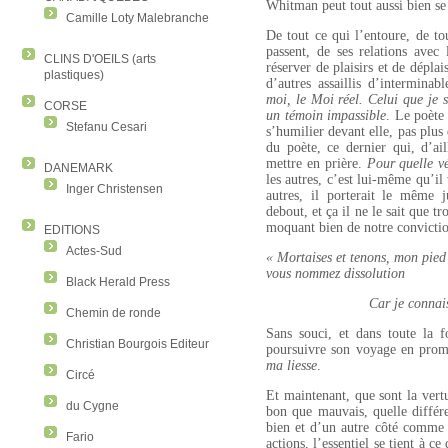
Whitman peut tout aussi bien se 
Camille Loty Malebranche
De tout ce qui l’entoure, de to
passent, de ses relations avec 
CLINS D'OEILS (arts
réserver de plaisirs et de déplai
plastiques)
d’autres assaillis d’intermina
moi, le Moi réel. Celui que je s
CORSE
un témoin impassible
. Le poète
Stefanu Cesari
s’humilier devant elle, pas plus
du poète, ce dernier qui, d’ail
mettre en prière.
Pour quelle v
DANEMARK
les autres, c’est lui-même qu’il 
Inger Christensen
autres, il porterait le même
debout, et ça il ne le sait que t
moquant bien de notre conviction
EDITIONS
Actes-Sud
« Mortaises et tenons, mon pied 
vous nommez dissolution
Black Herald Press
Car je connai
Chemin de ronde
Sans souci, et dans toute la 
Christian Bourgois Editeur
poursuivre son voyage en pr
ma liesse
.
Circé
Et maintenant, que sont la vertu
du Cygne
bon que mauvais, quelle différ
bien et d’un autre côté comme 
Fario
actions, l’essentiel se tient à c