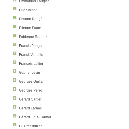
Emmanuel Laugier
Eric Sarner
Erwann Rougé
Etienne Faure
Fabienne Raphoz
Francis Ponge
Franck Venaille
François Lallier
Gabriel Levin
Georges Guillain
Georges Perec
Gérard Cartier
Gérard Larnac
Gérard Titus-Carmel
Gil Pressnitzer