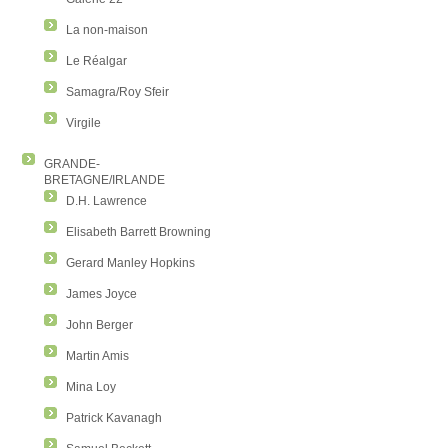
La non-maison
Le Réalgar
Samagra/Roy Sfeir
Virgile
GRANDE-
BRETAGNE/IRLANDE
D.H. Lawrence
Elisabeth Barrett Browning
Gerard Manley Hopkins
James Joyce
John Berger
Martin Amis
Mina Loy
Patrick Kavanagh