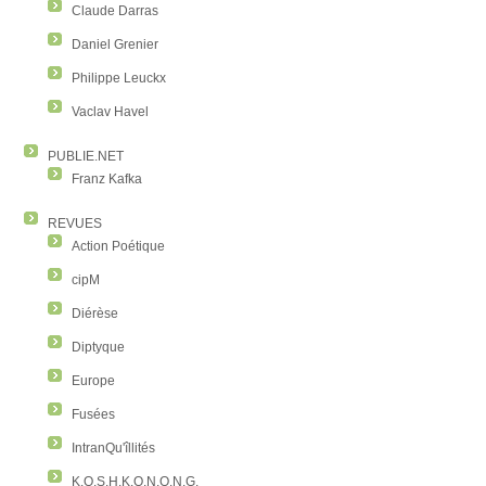
Claude Darras
Daniel Grenier
Philippe Leuckx
Vaclav Havel
PUBLIE.NET
Franz Kafka
REVUES
Action Poétique
cipM
Diérèse
Diptyque
Europe
Fusées
IntranQu'îllités
K.O.S.H.K.O.N.O.N.G.