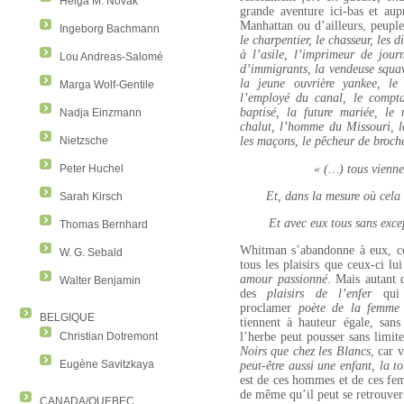
Helga M. Novak
grande aventure ici-bas et aup
Manhattan ou d’ailleurs, peupl
Ingeborg Bachmann
le charpentier, le chasseur, les d
à l’asile, l’imprimeur de jour
Lou Andreas-Salomé
d’immigrants, la vendeuse squaw
la jeune ouvrière yankee, le 
Marga Wolf-Gentile
l’employé du canal, le comptab
baptisé, la future mariée, le
Nadja Einzmann
chalut, l’homme du Missouri, le 
Nietzsche
les maçons, le pêcheur de broch
Peter Huchel
« (…)
tous vienne
Et, dans la mesure où cela
Sarah Kirsch
Et avec eux tous sans exce
Thomas Bernhard
Whitman s’abandonne à eux, co
W. G. Sebald
tous les plaisirs que ceux-ci lu
amour passionné
. Mais autant 
Walter Benjamin
des
plaisirs de l’enfer
qui 
proclamer
poète de la femme
BELGIQUE
tiennent à hauteur égale, san
Christian Dotremont
l’herbe peut pousser sans limite
Noirs que chez les Blancs
, car 
Eugène Savitzkaya
peut-être aussi une enfant, la t
est de ces hommes et de ces femm
de même qu’il peut se retrouver 
CANADA/QUEBEC