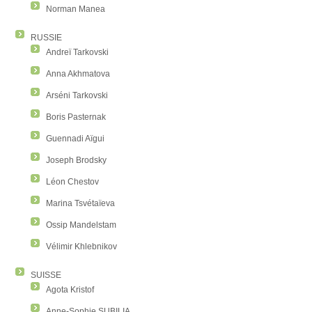
Norman Manea
RUSSIE
Andreï Tarkovski
Anna Akhmatova
Arséni Tarkovski
Boris Pasternak
Guennadi Aïgui
Joseph Brodsky
Léon Chestov
Marina Tsvétaïeva
Ossip Mandelstam
Vélimir Khlebnikov
SUISSE
Agota Kristof
Anne-Sophie SUBILIA