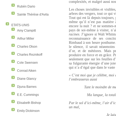
complexités, et malgré aussi nos 
Rubén Dario
Les choses invisibles et visibles,
arbres des vergers, tout ce qui v
Sainte Thérèse d'Avila
Tout qui est là depuis toujours, 
même qu’il n’est pas matière à 
ETATS-UNIS
encore la nuit ? et ne sommes-n
pays de soi-même à visiter, n’a
Amy Clampitt
racines
.
J’ignore si Walt Whitm
reconnaissance de ses conc
Arthur Miller
Rimbaud à son heure posthume. 
Charles Olson
le silence, il savait néanmoins
d’or, et de météores. Mais pr
Charles Reznikoff
produire en force et en grâce. P
seulement que sur les feuilles d
Cole Swensen
sa fulgurante énergie d’une jo
qui n’a d’égal que dans le vast
Conrad Aiken
« C’est moi que je célèbre, moi
Diane Glancy
l’embrasseras aussi
Djuna Barnes
Tant le moindre de m
E.E. Cummings
Ma langue, la tota
Elisabeth Bishop
Par le sol d’ici-même, l’air d’
un mal,
Emily Dickinson
Je lai