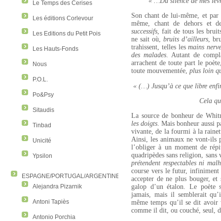
« …Du silence de mes lèvr
Le Temps des Cerises
Son chant de lui-même, et par c
Les éditions Corlevour
même, chant de dehors et d
successifs
, fait de tous les bru
Les Editions du Petit Pois
ne sait où,
bruits d’ailleurs
, br
trahissent, telles les
mains nerve
Les Hauts-Fonds
des malades
. Autant de compla
arrachent de toute part le poète
Nous
toute mouvementée,
plus loin q
P.O.L.
« (…) Jusqu’à ce que libre enfi
Po&Psy
Cela qu
Sitaudis
La source de bonheur de Whi
les doigts
. Mais bonheur aussi p
Tinbad
vivante, de la fourmi à la raine
Ainsi, les animaux ne vont-ils 
Unicité
l’obliger à un moment de répit
quadripèdes sans religion, sans 
Ypsilon
prétendent respectables ni malh
course vers le futur, infiniment 
ESPAGNE/PORTUGAL/ARGENTINE/COLOMBIE
accepter de ne plus bouger, et s
Alejandra Pizarnik
galop d’un étalon. Le poète s
jamais, mais il semblerait qu’
Antoni Tapiès
même temps qu’il se dit avoir v
comme il dit, ou couché, seul, d
Antonio Porchia