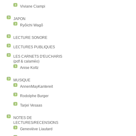
Viviane Ciampi
JAPON
Ryôichi Wagô
LECTURE SONORE
LECTURES PUBLIQUES
LES CARNETS D'EUCHARIS
(pdf & calaméo)
Anise Koltz
MUSIQUE
AnnenMayKantereit
Rodolphe Burger
Tarjei Vesaas
NOTES DE
LECTURES/RECENSIONS
Geneviève Liautard