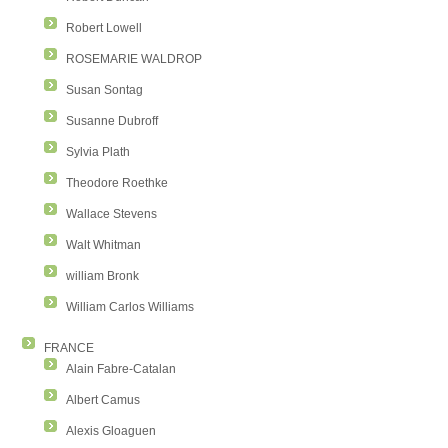
Robert Lowell
ROSEMARIE WALDROP
Susan Sontag
Susanne Dubroff
Sylvia Plath
Theodore Roethke
Wallace Stevens
Walt Whitman
william Bronk
William Carlos Williams
FRANCE
Alain Fabre-Catalan
Albert Camus
Alexis Gloaguen