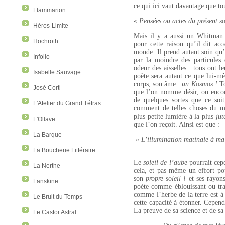
ce qui ici vaut davantage que tou
Flammarion
« Pensées ou actes du présent so
Héros-Limite
Mais il y a aussi un Whitma
Hochroth
pour cette raison qu’il dit acc
monde. Il prend autant soin qu’i
Infolio
par la moindre des particules
odeur des aisselles : tous ont l
Isabelle Sauvage
poète sera autant ce que lui-m
corps, son âme :
un Kosmos !
To
José Corti
que l’on nomme désir, ou encor
de quelques sortes que ce soit
L'Atelier du Grand Tétras
comment de telles choses du mo
plus petite lumière à la plus
jut
L'Ollave
que l’on reçoit. Ainsi est que :
La Barque
« L’illumination matinale à ma
La Boucherie Littéraire
Le
soleil de l’aube
pourrait cepe
La Nerthe
cela, et pas même un effort pou
son
propre soleil !
et ses rayons
Lanskine
poète comme éblouissant ou tr
comme l’herbe de la terre est à
Le Bruit du Temps
cette capacité à étonner. Cepend
La preuve de sa science et de sa
Le Castor Astral