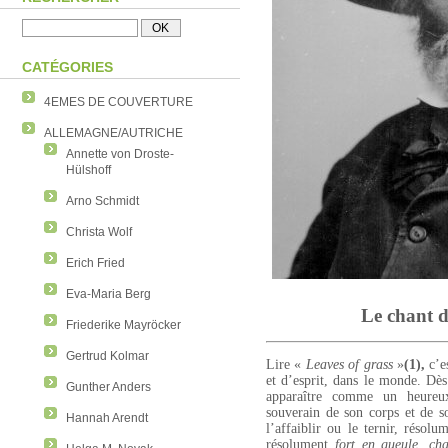
CATÉGORIES
4EMES DE COUVERTURE
ALLEMAGNE/AUTRICHE
Annette von Droste-
Hülshoff
Arno Schmidt
Christa Wolf
Erich Fried
Eva-Maria Berg
Le chant d
Friederike Mayröcker
Gertrud Kolmar
Lire «
Leaves of grass
»
(1),
c’e
et d’esprit, dans le monde.
Dès
Gunther Anders
apparaître comme un heureux
souverain de son corps et de 
Hannah Arendt
l’affaiblir ou le ternir, résol
résolument
fort en gueule, cha