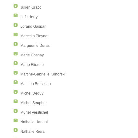
Julien Gracq
Loïc Herry
Lorand Gaspar
Marcelin Pleynet
Marguerite Duras
Marie Cosnay
Marie Etienne
Martine-Gabrielle Konorski
Mathieu Brosseau
Michel Deguy
Michel Seuphor
Muriel Verstichel
Nathalie Handal
Nathalie Riera