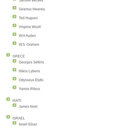
Samuel Beckett
Seamus Heaney
Ted Hugues
Virginia Woolf
W.H Auden
W.S. Graham
GRECE
Georges Séféris
Nikos Lyberis
Odysseus Elytis
Yannis Ritsos
HAITI
James Noël
ISRAEL
Israël Eliraz