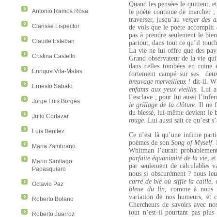
Quand les pensées le quittent, e
Antonio Ramos Rosa
le poète continue de marcher ; 
traverser, jusqu’au
verger des a
Clarisse Lispector
de vols que le poète accomplit
pas à prendre seulement le bien
Claude Esteban
partout, dans tout ce qu’il touch
La vie ne lui offre que des pays
Cristina Castello
Grand observateur de la vie qui
dans celles tombées en ruine
Enrique Vila-Matas
fortement campé sur ses
deux
breuvage merveilleux !
dit-il. W
Ernesto Sabato
enfants aux yeux vieillis
. Lui a
l’esclave ; pour lui aussi l’infer
Jorge Luis Borges
le grillage de la clôture
. Il ne 
du blessé, lui-même devient le b
Julio Cortazar
rouge
. Lui aussi sait ce qu’est 
Luis Benitez
Ce n’est là qu’une infime parti
poèmes de son
Song of Myself
.
Maria Zambrano
Whitman l’aurait probablement 
parfaite équanimité de la vie
, e
Mario Santiago
par seulement de calculables van
Papasquiaro
nous si obscurément ? nous leu
carré de blé où siffle la caille
, 
Octavio Paz
bleue du lin
, comme à nous r
variation de nos humeurs, et 
Roberto Bolano
Chercheurs de savoirs avec no
tout n’est-il pourtant pas plus
Roberto Juarroz