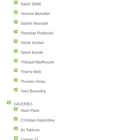
Salah Stétié
Sereine Berlottier
Sophie Brassart
Stanislas Rodanski
Sylvie Durbec
Sylvie Kandé
Thibault Marthouret
Thierry Metz
Thomas Vinau
Yves Bonnefoy
GALERIES
Alain Paire
Christian Depardieu
du Tableau
Galerie 22