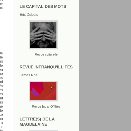
le
LE CAPITAL DES MOTS
de
Eric Dubois
de
Revue culturelle
le
es
le
REVUE INTRANQU'ÎLLITÉS
en
ue
James Noël
es
nt
és
es
es
nt
es
ne
Revue IntranQ'îllités
te
ce
LETTRE(S) DE LA
un
 à
MAGDELAINE
u-
la