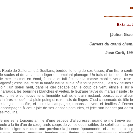
■
------------------------
Extrait
[Julien Grac
Carnets du grand chem
José Corti, 199
« Route de Sallertaine à Soullans, bordée, le long de ses fossés, d’un liseré conti
de saules et de tamaris au léger et tremblant plumage. Un frais et fort coup de ve
de mer les met en émoi, fouaille et fait écumer la masse mobile, verte, rose 
argenté ; c’est l’heure de la marée haute sur la côte toute proche, il est six heures 
soir ; un soleil neuf, dans le ciel décapé par le coup de vent, étincelle sur l
charrauds, les bourrines blanches et vertes, le feutrage fauve du marais rissolé : to
est lumière et mouvement, limpidité saline, entrain rustaud, bousculade allègr
crinières secouées à plein poing et retroussis de linges. C’est canonnade de fête to
le long de la côte, et toute la campagne, rubans au vent et feuilles à l’enver
l’accompagne à cœur joie de ses danses pataudes, et jette son bonnet par-dess
les moulins.
Je me sens toujours animé d’une espèce d’allégresse, quand je me trouve sur 
route à la fin d’un de ces grands coups de vent d’ouest criblés de soleil qui marque
de leur signe sur toute une province la journée époumonée, et auxquels chaq
canton, chaque paysage, imprime son timbre et son orchestration singulièr