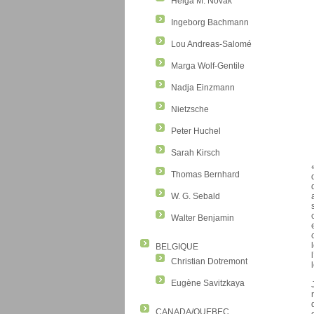
Helga M. Novak
Ingeborg Bachmann
Lou Andreas-Salomé
Marga Wolf-Gentile
Nadja Einzmann
Nietzsche
Peter Huchel
Sarah Kirsch
Thomas Bernhard
W. G. Sebald
Walter Benjamin
BELGIQUE
Christian Dotremont
Eugène Savitzkaya
CANADA/QUEBEC