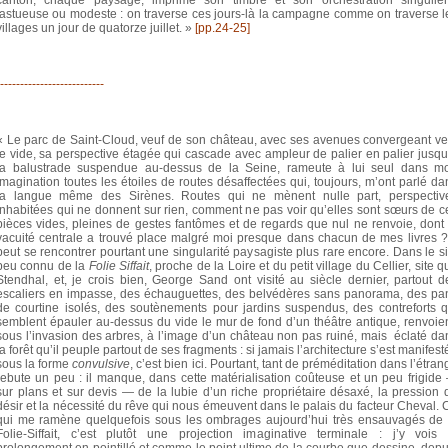
fastueuse ou modeste : on traverse ces jours-là la campagne comme on traverse l
villages un jour de quatorze juillet. »
[pp.24-25]
--------------------------
« Le parc de Saint-Cloud, veuf de son château, avec ses avenues convergeant ve
le vide, sa perspective étagée qui cascade avec ampleur de palier en palier jusqu
la balustrade suspendue au-dessus de la Seine, rameute à lui seul dans m
imagination toutes les étoiles de routes désaffectées qui, toujours, m’ont parlé da
la langue même des Sirènes. Routes qui ne mènent nulle part, perspectiv
inhabitées qui ne donnent sur rien, comment ne pas voir qu’elles sont sœurs de c
pièces vides, pleines de gestes fantômes et de regards que nul ne renvoie, dont 
vacuité centrale a trouvé place malgré moi presque dans chacun de mes livres ? 
peut se rencontrer pourtant une singularité paysagiste plus rare encore. Dans le si
peu connu de la
Folie Siffait
, proche de la Loire et du petit village du Cellier, site q
Stendhal, et, je crois bien, George Sand ont visité au siècle dernier, partout d
escaliers en impasse, des échauguettes, des belvédères sans panorama, des pa
de courtine isolés, des soutènements pour jardins suspendus, des contreforts q
semblent épauler au-dessus du vide le mur de fond d’un théâtre antique, renvoien
sous l’invasion des arbres, à l’image d’un château non pas ruiné, mais éclaté da
la forêt qu’il peuple partout de ses fragments : si jamais l’architecture s’est manifest
sous la forme
convulsive
, c’est bien ici. Pourtant, tant de préméditation dans l’étran
rebute un peu : il manque, dans cette matérialisation coûteuse et un peu frigide
sur plans et sur devis — de la lubie d’un riche propriétaire désaxé, la pression 
désir et la nécessité du rêve qui nous émeuvent dans le palais du facteur Cheval. 
qui me ramène quelquefois sous les ombrages aujourd’hui très ensauvagés de 
Folie-Siffait, c’est plutôt une projection imaginative terminale : j’y vois 
prolongement en pointillé et comme le point ultime de la courbe que dessine, depu