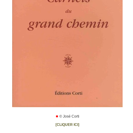
■
© José Corti
[
CLIQUER ICI
]