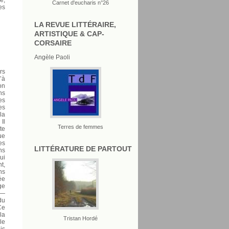
Carnet d'eucharis n°26
es
LA REVUE LITTÉRAIRE,
ARTISTIQUE & CAP-
CORSAIRE
Angèle Paoli
rs
’à
on
ns
es
es
la
Il
Terres de femmes
te
ue
es
LITTÉRATURE DE PARTOUT
ns
ui
t,
ns
ée
ge
 —
du
Ce
la
Tristan Hordé
le
is