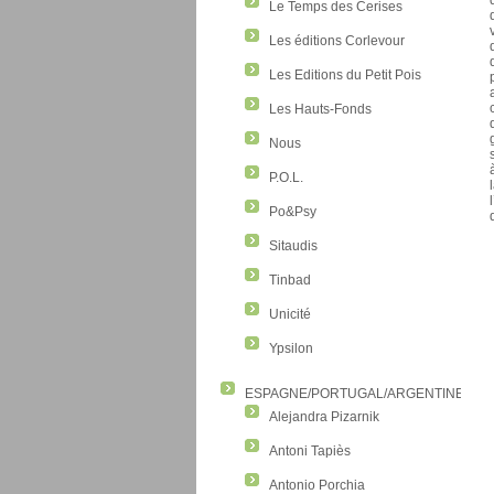
Le Temps des Cerises
Les éditions Corlevour
Les Editions du Petit Pois
Les Hauts-Fonds
Nous
P.O.L.
Po&Psy
Sitaudis
Tinbad
Unicité
Ypsilon
ESPAGNE/PORTUGAL/ARGENTINE/CO
Alejandra Pizarnik
Antoni Tapiès
Antonio Porchia