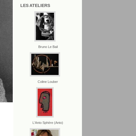
LES ATELIERS
Bruno Le Bail
Coline Louber
L'Anto Sphère (Anto)