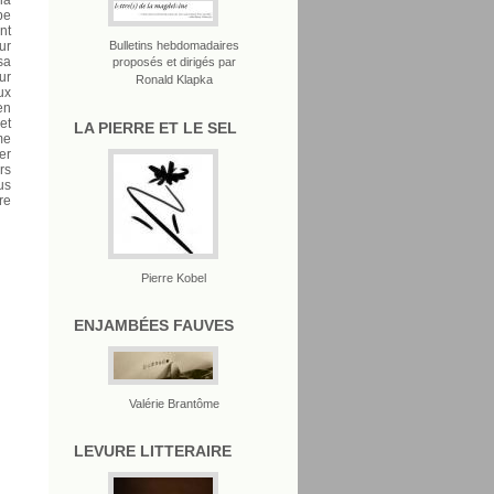
be
nt
Bulletins hebdomadaires
ur
sa
proposés et dirigés par
ur
Ronald Klapka
ux
en
et
LA PIERRE ET LE SEL
me
er
rs
us
re
Pierre Kobel
ENJAMBÉES FAUVES
Valérie Brantôme
LEVURE LITTERAIRE