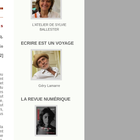
■■
---
L'ATELIER DE SYLVIE
s
BALLESTER
q,
ECRIRE EST UN VOYAGE
in
2]
nu
nt
et
Géry Lamarre
du
es
ut
LA REVUE NUMÉRIQUE
e,
ut
s,
us
la
nt
ue
e,