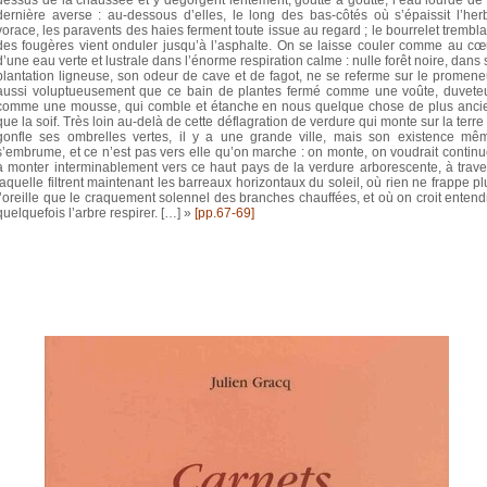
dernière averse : au-dessous d’elles, le long des bas-côtés où s’épaissit l’her
vorace, les paravents des haies ferment toute issue au regard ; le bourrelet trembla
des fougères vient onduler jusqu’à l’asphalte. On se laisse couler comme au cœ
d’une eau verte et lustrale dans l’énorme respiration calme : nulle forêt noire, dans 
plantation ligneuse, son odeur de cave et de fagot, ne se referme sur le promene
aussi voluptueusement que ce bain de plantes fermé comme une voûte, duvete
comme une mousse, qui comble et étanche en nous quelque chose de plus anci
que la soif. Très loin au-delà de cette déflagration de verdure qui monte sur la terre 
gonfle ses ombrelles vertes, il y a une grande ville, mais son existence mê
s’embrume, et ce n’est pas vers elle qu’on marche : on monte, on voudrait continu
à monter interminablement vers ce haut pays de la verdure arborescente, à trave
laquelle filtrent maintenant les barreaux horizontaux du soleil, où rien ne frappe pl
l’oreille que le craquement solennel des branches chauffées, et où on croit entend
quelquefois l’arbre respirer. […] »
[pp.67-69]
LOMBIE