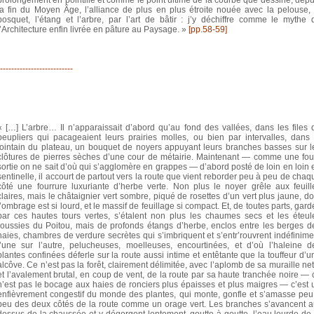
la fin du Moyen Âge, l’alliance de plus en plus étroite nouée avec la pelouse, 
bosquet, l’étang et l’arbre, par l’art de bâtir : j’y déchiffre comme le mythe 
l’Architecture enfin livrée en pâture au Paysage. »
[pp.58-59]
--------------------------
« […] L’arbre… Il n’apparaissait d’abord qu’au fond des vallées, dans les files 
peupliers qui pacageaient leurs prairies molles, ou bien par intervalles, dans 
lointain du plateau, un bouquet de noyers appuyant leurs branches basses sur l
clôtures de pierres sèches d’une cour de métairie. Maintenant — comme une fou
sortie on ne sait d’où qui s’agglomère en grappes — d’abord posté de loin en loin 
sentinelle, il accourt de partout vers la route que vient reborder peu à peu de chaq
côté une fourrure luxuriante d’herbe verte. Non plus le noyer grêle aux feuill
claires, mais le châtaignier vert sombre, piqué de rosettes d’un vert plus jaune, do
l’ombrage est si lourd, et le massif de feuillage si compact. Et, de toutes parts, gard
par ces hautes tours vertes, s’étalent non plus les chaumes secs et les éteul
roussies du Poitou, mais de profonds étangs d’herbe, enclos entre les berges d
haies, chambres de verdure secrètes qui s’imbriquent et s’entr’rouvrent indéfinime
l’une sur l’autre, pelucheuses, moelleuses, encourtinées, et d’où l’haleine d
plantes confinées déferle sur la route aussi intime et entêtante que la touffeur d’u
alcôve. Ce n’est pas la forêt, clairement délimitée, avec l’aplomb de sa muraille net
et l’avalement brutal, en coup de vent, de la route par sa haute tranchée noire — 
n’est pas le bocage aux haies de ronciers plus épaisses et plus maigres — c’est 
enfièvrement congestif du monde des plantes, qui monte, gonfle et s’amasse peu
peu des deux côtés de la route comme un orage vert. Les branches s’avancent a
dessus de la chaussée et y dégorgent lentement, goutte à goutte, l’eau lourde de 