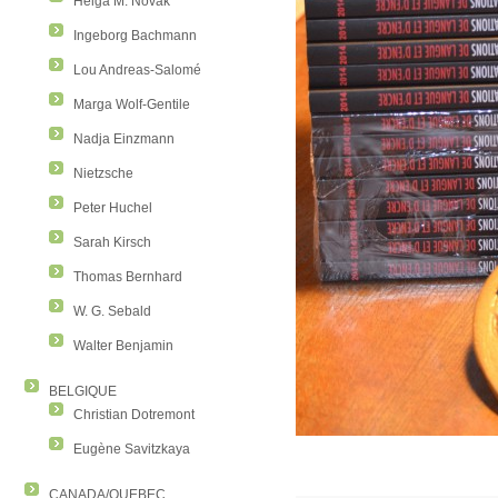
Helga M. Novak
Ingeborg Bachmann
Lou Andreas-Salomé
Marga Wolf-Gentile
Nadja Einzmann
Nietzsche
Peter Huchel
Sarah Kirsch
Thomas Bernhard
W. G. Sebald
Walter Benjamin
BELGIQUE
Christian Dotremont
Eugène Savitzkaya
CANADA/QUEBEC