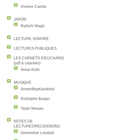
Viviane Ciampi
JAPON
Ryôichi Wagô
LECTURE SONORE
LECTURES PUBLIQUES
LES CARNETS D'EUCHARIS
(pdf & calaméo)
Anise Koltz
MUSIQUE
AnnenMayKantereit
Rodolphe Burger
Tarjei Vesaas
NOTES DE
LECTURES/RECENSIONS
Geneviève Liautard