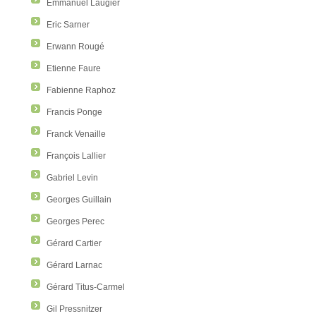
Emmanuel Laugier
Eric Sarner
Erwann Rougé
Etienne Faure
Fabienne Raphoz
Francis Ponge
Franck Venaille
François Lallier
Gabriel Levin
Georges Guillain
Georges Perec
Gérard Cartier
Gérard Larnac
Gérard Titus-Carmel
Gil Pressnitzer