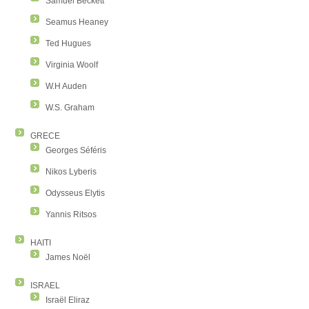
Samuel Beckett
Seamus Heaney
Ted Hugues
Virginia Woolf
W.H Auden
W.S. Graham
GRECE
Georges Séféris
Nikos Lyberis
Odysseus Elytis
Yannis Ritsos
HAITI
James Noël
ISRAEL
Israël Eliraz