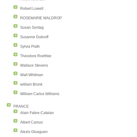
Robert Lowell
ROSEMARIE WALDROP
Susan Sontag
Susanne Dubroff
Sylvia Plath
Theodore Roethke
Wallace Stevens
Walt Whitman
william Bronk
William Carlos Williams
FRANCE
Alain Fabre-Catalan
Albert Camus
Alexis Gloaguen