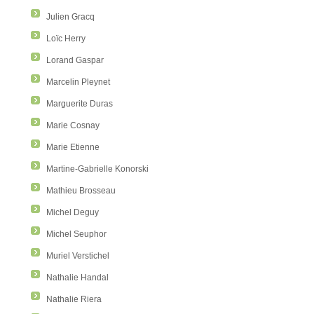
Julien Gracq
Loïc Herry
Lorand Gaspar
Marcelin Pleynet
Marguerite Duras
Marie Cosnay
Marie Etienne
Martine-Gabrielle Konorski
Mathieu Brosseau
Michel Deguy
Michel Seuphor
Muriel Verstichel
Nathalie Handal
Nathalie Riera