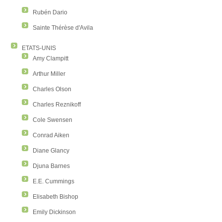
Rubén Dario
Sainte Thérèse d'Avila
ETATS-UNIS
Amy Clampitt
Arthur Miller
Charles Olson
Charles Reznikoff
Cole Swensen
Conrad Aiken
Diane Glancy
Djuna Barnes
E.E. Cummings
Elisabeth Bishop
Emily Dickinson