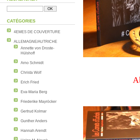
CATÉGORIES
4EMES DE COUVERTURE
ALLEMAGNE/AUTRICHE
Annette von Droste-
Hülshoff
Arno Schmidt
Christa Wolf
A
Erich Fried
Eva-Maria Berg
Friederike Mayröcker
Gertrud Kolmar
Gunther Anders
Hannah Arendt