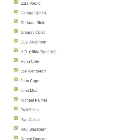
Ezra Pound
George Oppen
Gertrude Stein
Gregory Corso
Guy Davenport
H.D. (Hilda Doolittle)
Henri Cole
Joe Wenderoth
John Cage
John Muir
Michael Palmer
Patti Smith
Paul Auster
Paul Blackburn
Robert Duncan