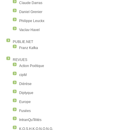
Claude Darras
Daniel Grenier
Philippe Leuckx
Vaclav Havel
PUBLIE.NET
Franz Kafka
REVUES
Action Poétique
cipM
Diérèse
Diptyque
Europe
Fusées
IntranQu'îllités
K.O.S.H.K.O.N.O.N.G.