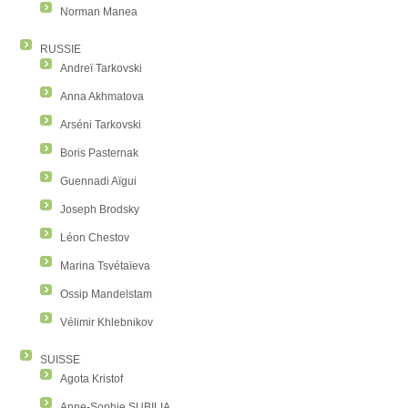
Norman Manea
RUSSIE
Andreï Tarkovski
Anna Akhmatova
Arséni Tarkovski
Boris Pasternak
Guennadi Aïgui
Joseph Brodsky
Léon Chestov
Marina Tsvétaïeva
Ossip Mandelstam
Vélimir Khlebnikov
SUISSE
Agota Kristof
Anne-Sophie SUBILIA