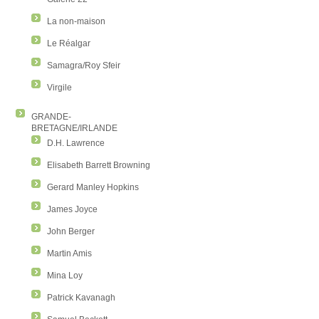
La non-maison
Le Réalgar
Samagra/Roy Sfeir
Virgile
GRANDE-
BRETAGNE/IRLANDE
D.H. Lawrence
Elisabeth Barrett Browning
Gerard Manley Hopkins
James Joyce
John Berger
Martin Amis
Mina Loy
Patrick Kavanagh