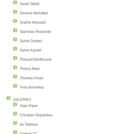
Salah Stétié
Sereine Berlottier
Sophie Brassart
Stanislas Rodanski
Sylvie Durbec
Sylvie Kandé
Thibault Marthouret
Thierry Metz
Thomas Vinau
Yves Bonnefoy
GALERIES
Alain Paire
Christian Depardieu
du Tableau
Galerie 22