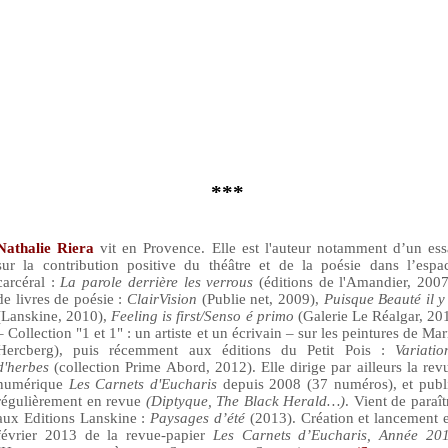
***
Nathalie Riera
vit en Provence. Elle est l'auteur notamment d’un ess
sur la contribution positive du théâtre et de la poésie dans l’espa
carcéral :
La parole derrière les verrous
(éditions de l'Amandier, 2007
de livres de poésie :
ClairVision
(Publie net, 2009),
Puisque Beauté il y
(Lanskine, 2010),
Feeling is first/Senso é primo
(Galerie Le Réalgar, 20
–
Collection "1 et 1" : un artiste et un écrivain – sur les peintures de Mar
Hercberg)
, puis récemment aux éditions du Petit Pois :
Variatio
d'herbes
(collection Prime Abord, 2012). Elle dirige par ailleurs la rev
numérique
Les Carnets d'Eucharis
depuis 2008 (37 numéros), et publ
régulièrement en revue
(Diptyque, The Black Herald…)
. Vient de paraît
aux Editions Lanskine :
Paysages d’été
(2013). Création et lancement 
février 2013 de la revue-papier
Les
Carnets d’Eucharis, Année 20