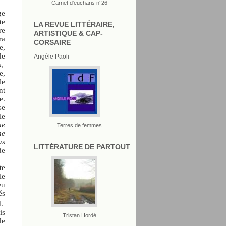
Carnet d'eucharis n°26
ge
te
LA REVUE LITTÉRAIRE,
re
ARTISTIQUE & CAP-
ra
CORSAIRE
e,
de
Angèle Paoli
,
e,
le
nt
e.
se
le
ne
Terres de femmes
ne
us
LITTÉRATURE DE PARTOUT
de
te
le
eu
és
.
is
Tristan Hordé
de