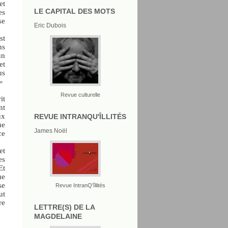
et
LE CAPITAL DES MOTS
es
se
Eric Dubois
st
ns
un
et
us
 »
Revue culturelle
it
nt
ux
REVUE INTRANQU'ÎLLITÉS
ue
James Noël
ce
et
es
Et
ue
se
Revue IntranQ'îllités
ut
re
LETTRE(S) DE LA
MAGDELAINE