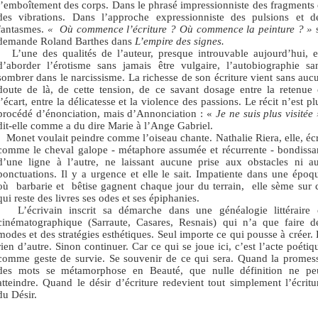
l’emboîtement des corps. Dans le phrasé impressionniste des fragments 
des vibrations. Dans l’approche expressionniste des pulsions et d
fantasmes.
« Où commence l’écriture ? Où commence la peinture ? »
demande Roland Barthes dans
L’empire des signes.
L’une des qualités de l’auteur, presque introuvable aujourd’hui, e
d’aborder l’érotisme sans jamais être vulgaire, l’autobiographie sa
sombrer dans le narcissisme. La richesse de son écriture vient sans auc
doute de là, de cette tension, de ce savant dosage entre la retenue 
l’écart, entre la délicatesse et la violence des passions. Le récit n’est pl
procédé d’énonciation, mais d’Annonciation : «
Je ne suis plus visitée
dit-elle comme a du dire Marie à l’Ange Gabriel.
Monet voulait peindre comme l’oiseau chante. Nathalie Riera, elle, écr
comme le cheval galope - métaphore assumée et récurrente - bondissa
d’une ligne à l’autre, ne laissant aucune prise aux obstacles ni a
ponctuations. Il y a urgence et elle le sait. Impatiente dans une époq
où
barbarie et
bêtise gagnent chaque jour du terrain,
elle sème sur 
qui reste des livres ses odes et ses épiphanies.
L’écrivain inscrit sa démarche dans une généalogie littéraire 
cinématographique (Sarraute, Casares, Resnais) qui n’a que faire d
modes et des stratégies esthétiques. Seul importe ce qui pousse à créer. 
rien d’autre. Sinon continuer. Car ce qui se joue ici, c’est l’acte poétiq
comme geste de survie. Se souvenir de ce qui sera. Quand la promes
des mots se métamorphose en Beauté, que nulle définition ne pe
atteindre. Quand le désir d’écriture redevient tout simplement l’écritu
du Désir.