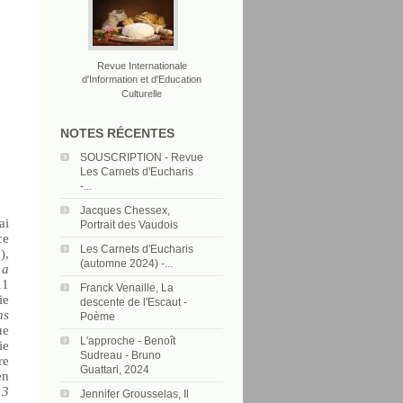
Revue Internationale
d'Information et d'Education
Culturelle
NOTES RÉCENTES
SOUSCRIPTION - Revue
Les Carnets d'Eucharis
-...
Jacques Chessex,
ai
Portrait des Vaudois
ce
Les Carnets d'Eucharis
),
(automne 2024) -...
 a
11
Franck Venaille, La
ie
descente de l'Escaut -
ns
Poème
ue
L'approche - Benoît
ie
Sudreau - Bruno
re
Guattari, 2024
en
13
Jennifer Grousselas, Il