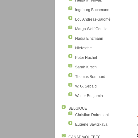
Helga M. Novak
Ingeborg Bachmann
Lou Andreas-Salomé
Marga Wolf-Gentile
Nadja Einzmann
Nietzsche
Peter Huchel
Sarah Kirsch
Thomas Bernhard
W. G. Sebald
Walter Benjamin
BELGIQUE
Christian Dotremont
Eugène Savitzkaya
CANADA/QUEBEC