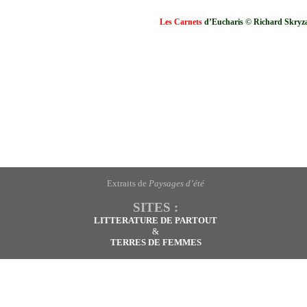
Les Carnets
d’Eucharis
© Richard Skryz
Extraits de
Paysages d’été
SITES :
LITTERATURE DE PARTOUT
&
TERRES DE FEMMES
LOMBIE