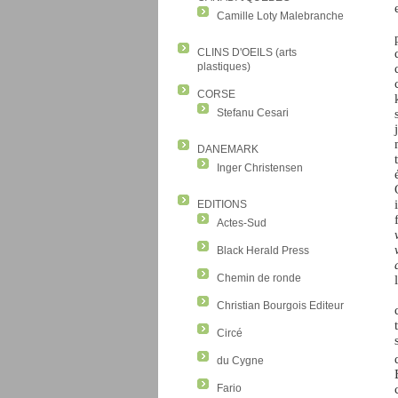
Camille Loty Malebranche
CLINS D'OEILS (arts
plastiques)
CORSE
Stefanu Cesari
DANEMARK
Inger Christensen
EDITIONS
Actes-Sud
Black Herald Press
Chemin de ronde
Christian Bourgois Editeur
Circé
du Cygne
Fario