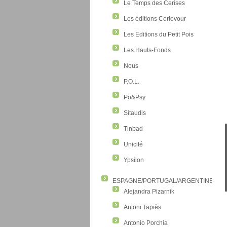
Le Temps des Cerises
Les éditions Corlevour
Les Editions du Petit Pois
Les Hauts-Fonds
Nous
P.O.L.
Po&Psy
Sitaudis
Tinbad
Unicité
Ypsilon
ESPAGNE/PORTUGAL/ARGENTINE/CO
Alejandra Pizarnik
Antoni Tapiès
Antonio Porchia