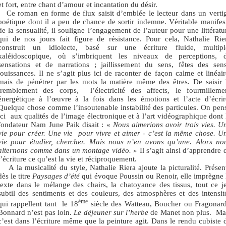
et fort, entre chant d’amour et incantation du désir.
Ce roman en forme de flux saisit d’emblée le lecteur dans un verti
poétique dont il a peu de chance de sortir indemne. Véritable manifes
de la sensualité, il souligne l’engagement de l’auteur pour une littératu
qui de nos jours fait figure de résistance. Pour cela, Nathalie Rie
construit un idiolecte, basé sur une écriture fluide, multipl
kaléidoscopique, où s’imbriquent les niveaux de perceptions, 
sensations et de narrations ; jaillissement du sens, fêtes des sens
jouissances. Il ne s’agit plus ici de raconter de façon calme et linéair
mais de pénétrer par les mots la matière même des êtres. De saisir 
tremblement des corps,
l’électricité des affects, le fourmilleme
énergétique à l’œuvre à la fois dans les émotions et l’acte d’écrir
Quelque chose comme l’insoutenable instabilité des particules. On pen
ici
aux qualités de l’image électronique et à l’art vidéographique dont 
fondateur Nam June Paik disait : «
Nous aimerions avoir trois vies. U
vie pour créer. Une vie
pour vivre et aimer - c’est la même chose. U
vie pour étudier, chercher. Mais nous n’en avons qu’une. Alors no
alternons comme dans un montage vidéo. »
Il s’agit ainsi d’apprendre 
l’écriture ce qu’est la vie et réciproquement.
A la musicalité du style, Nathalie Riera ajoute la picturalité. Présen
dès le titre
Paysages d’été
qui évoque Poussin ou Renoir, elle imprègne 
texte dans le mélange des chairs, la chatoyance des tissus, tout ce j
subtil des sentiments et des couleurs, des atmosphères et des intensit
ème
qui rappellent tant
le 18
siècle des Watteau, Boucher ou Fragonard
Bonnard n’est pas loin.
Le déjeuner sur l’herbe
de Manet non plus.
Ma
c’est dans l’écriture même que la peinture agit. Dans le rendu cubiste 