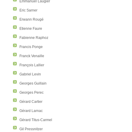
Emmanuel Laugier
Eric Sarner
Erwann Rougé
Etienne Faure
Fabienne Raphoz
Francis Ponge
Franck Venaille
François Lallier
Gabriel Levin
Georges Guillain
Georges Perec
Gérard Cartier
Gérard Larnac
Gérard Titus-Carmel
Gil Pressnitzer