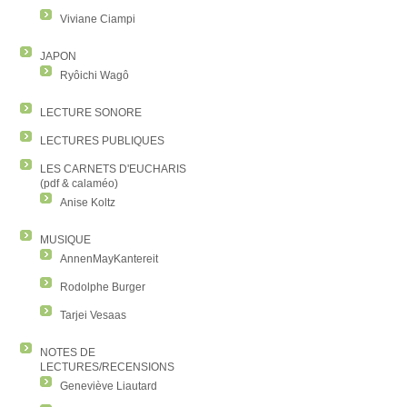
Viviane Ciampi
JAPON
Ryôichi Wagô
LECTURE SONORE
LECTURES PUBLIQUES
LES CARNETS D'EUCHARIS
(pdf & calaméo)
Anise Koltz
MUSIQUE
AnnenMayKantereit
Rodolphe Burger
Tarjei Vesaas
NOTES DE
LECTURES/RECENSIONS
Geneviève Liautard