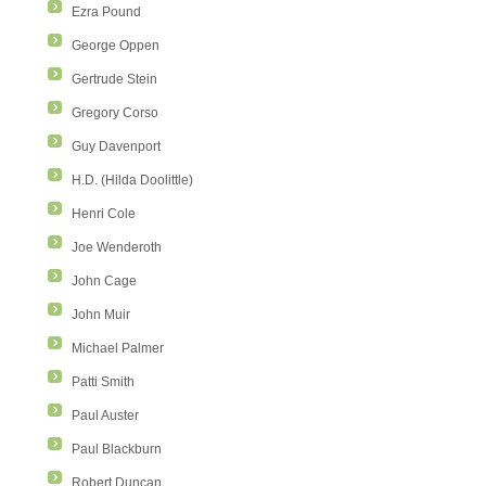
Ezra Pound
George Oppen
Gertrude Stein
Gregory Corso
Guy Davenport
H.D. (Hilda Doolittle)
Henri Cole
Joe Wenderoth
John Cage
John Muir
Michael Palmer
Patti Smith
Paul Auster
Paul Blackburn
Robert Duncan