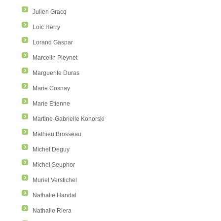
Julien Gracq
Loïc Herry
Lorand Gaspar
Marcelin Pleynet
Marguerite Duras
Marie Cosnay
Marie Etienne
Martine-Gabrielle Konorski
Mathieu Brosseau
Michel Deguy
Michel Seuphor
Muriel Verstichel
Nathalie Handal
Nathalie Riera