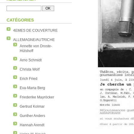
CATÉGORIES
4EMES DE COUVERTURE
ALLEMAGNE/AUTRICHE
Annette von Droste-
Hülshoff
Arno Schmidt
Christa Wolf
Erich Fried
Eva-Maria Berg
Friederike Mayröcker
Gertrud Kolmar
Gunther Anders
Hannah Arendt