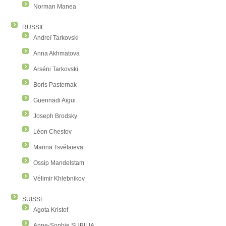
Norman Manea
RUSSIE
Andreï Tarkovski
Anna Akhmatova
Arséni Tarkovski
Boris Pasternak
Guennadi Aïgui
Joseph Brodsky
Léon Chestov
Marina Tsvétaïeva
Ossip Mandelstam
Vélimir Khlebnikov
SUISSE
Agota Kristof
Anne-Sophie SUBILIA