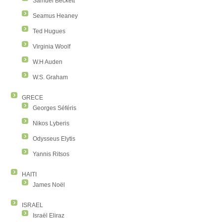
Samuel Beckett
Seamus Heaney
Ted Hugues
Virginia Woolf
W.H Auden
W.S. Graham
GRECE
Georges Séféris
Nikos Lyberis
Odysseus Elytis
Yannis Ritsos
HAITI
James Noël
ISRAEL
Israël Eliraz