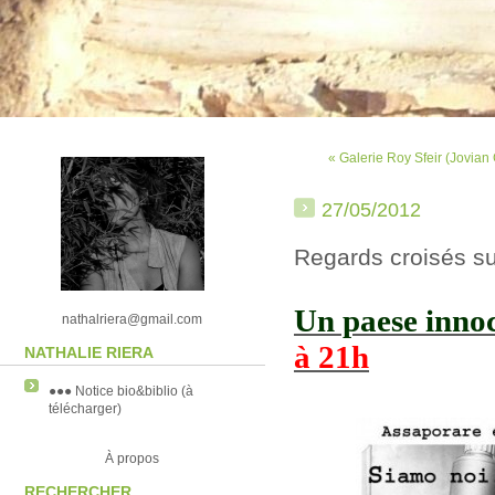
« Galerie Roy Sfeir (Jovian
27/05/2012
Regards croisés sur 
Un paese innoc
nathalriera@gmail.com
à 21h
NATHALIE RIERA
●●● Notice bio&biblio (à
télécharger)
À propos
RECHERCHER