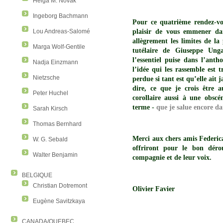
Helga M. Novak
Ingeborg Bachmann
Pour ce quatrième rendez-vous
plaisir de vous emmener da
Lou Andreas-Salomé
allègrement les limites de la
Marga Wolf-Gentile
tutélaire de Giuseppe Ung
l’essentiel puise dans l’ant
Nadja Einzmann
l’idée qui les rassemble est 
Nietzsche
perdue si tant est qu’elle ait 
dire, ce que je crois être 
Peter Huchel
corollaire aussi à une obsc
terme -
que je salue encore d
Sarah Kirsch
Thomas Bernhard
Merci aux chers amis Federic
W. G. Sebald
offriront pour le bon déro
Walter Benjamin
compagnie et de leur voix.
BELGIQUE
Christian Dotremont
Olivier Favier
Eugène Savitzkaya
CANADA/QUEBEC