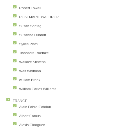
Robert Lowell
ROSEMARIE WALDROP
Susan Sontag
Susanne Dubroff
Sylvia Plath
Theodore Roethke
Wallace Stevens
Walt Whitman
william Bronk
William Carlos Williams
FRANCE
Alain Fabre-Catalan
Albert Camus
Alexis Gloaguen