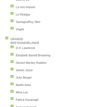
La non-maison
Le Réalgar
Samagra/Roy Sfeir
Virgile
GRANDE-
BRETAGNE/IRLANDE
D.H. Lawrence
Elisabeth Barrett Browning
Gerard Manley Hopkins
James Joyce
John Berger
Martin Amis
Mina Loy
Patrick Kavanagh