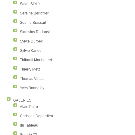
Salah Stétié
Sereine Berlottier
Sophie Brassart
Stanislas Rodanski
Sylvie Durbec
Sylvie Kandé
Thibault Marthouret
Thierry Metz
Thomas Vinau
Yves Bonnefoy
GALERIES
Alain Paire
Christian Depardieu
du Tableau
Galerie 22