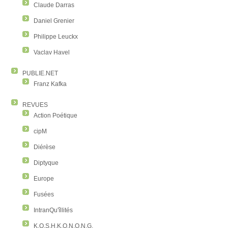
Claude Darras
Daniel Grenier
Philippe Leuckx
Vaclav Havel
PUBLIE.NET
Franz Kafka
REVUES
Action Poétique
cipM
Diérèse
Diptyque
Europe
Fusées
IntranQu'îllités
K.O.S.H.K.O.N.O.N.G.