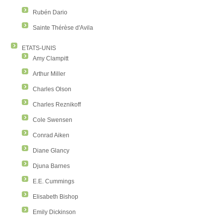
Rubén Dario
Sainte Thérèse d'Avila
ETATS-UNIS
Amy Clampitt
Arthur Miller
Charles Olson
Charles Reznikoff
Cole Swensen
Conrad Aiken
Diane Glancy
Djuna Barnes
E.E. Cummings
Elisabeth Bishop
Emily Dickinson