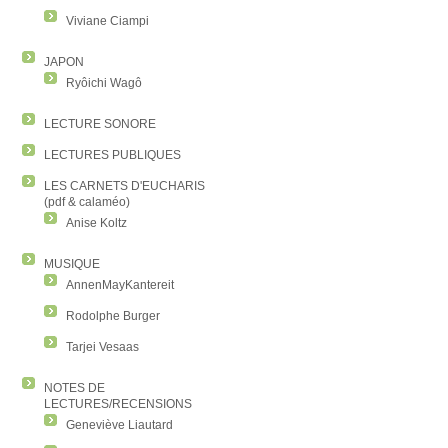
Viviane Ciampi
JAPON
Ryôichi Wagô
LECTURE SONORE
LECTURES PUBLIQUES
LES CARNETS D'EUCHARIS
(pdf & calaméo)
Anise Koltz
MUSIQUE
AnnenMayKantereit
Rodolphe Burger
Tarjei Vesaas
NOTES DE
LECTURES/RECENSIONS
Geneviève Liautard