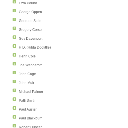
Ezra Pound
George Oppen
Gertrude Stein
Gregory Corso
Guy Davenport
H.D. (Hilda Doolittle)
Henri Cole
Joe Wenderoth
John Cage
John Muir
Michael Palmer
Patti Smith
Paul Auster
Paul Blackburn
Robert Duncan