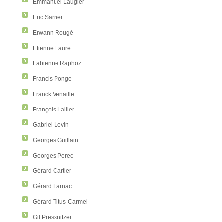
Emmanuel Laugier
Eric Sarner
Erwann Rougé
Etienne Faure
Fabienne Raphoz
Francis Ponge
Franck Venaille
François Lallier
Gabriel Levin
Georges Guillain
Georges Perec
Gérard Cartier
Gérard Larnac
Gérard Titus-Carmel
Gil Pressnitzer