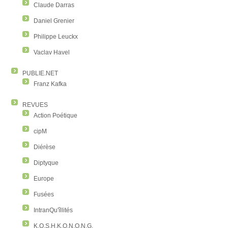
Claude Darras
Daniel Grenier
Philippe Leuckx
Vaclav Havel
PUBLIE.NET
Franz Kafka
REVUES
Action Poétique
cipM
Diérèse
Diptyque
Europe
Fusées
IntranQu'îllités
K.O.S.H.K.O.N.O.N.G.