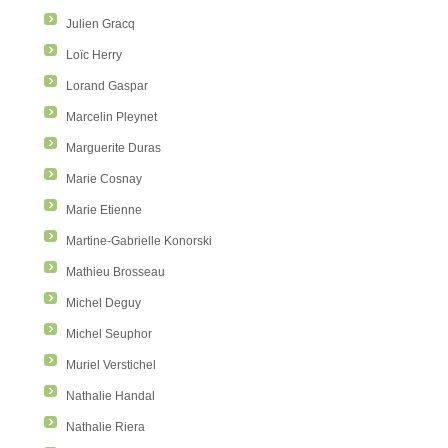
Julien Gracq
Loïc Herry
Lorand Gaspar
Marcelin Pleynet
Marguerite Duras
Marie Cosnay
Marie Etienne
Martine-Gabrielle Konorski
Mathieu Brosseau
Michel Deguy
Michel Seuphor
Muriel Verstichel
Nathalie Handal
Nathalie Riera