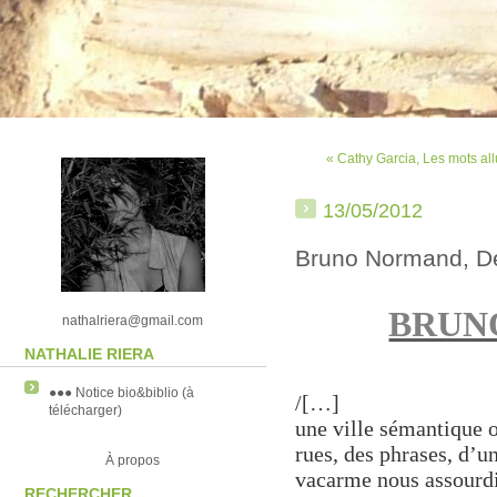
« Cathy Garcia, Les mots al
13/05/2012
Bruno Normand, D
BRUN
nathalriera@gmail.com
NATHALIE RIERA
●●● Notice bio&biblio (à
/[…]
télécharger)
une ville sémantique o
rues, des phrases, d’u
À propos
vacarme nous assourdi
RECHERCHER