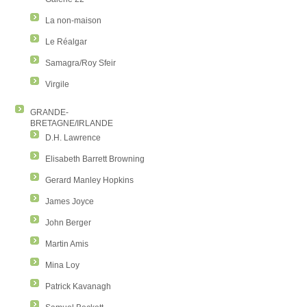
La non-maison
Le Réalgar
Samagra/Roy Sfeir
Virgile
GRANDE-
BRETAGNE/IRLANDE
D.H. Lawrence
Elisabeth Barrett Browning
Gerard Manley Hopkins
James Joyce
John Berger
Martin Amis
Mina Loy
Patrick Kavanagh