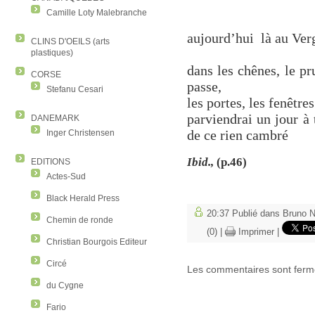
Camille Loty Malebranche
aujourd’hui
là au Verg
CLINS D'OEILS (arts
plastiques)
dans les chênes, le pru
CORSE
passe,
Stefanu Cesari
les portes, les fenêtres
parviendrai un jour à 
DANEMARK
de ce rien cambré
Inger Christensen
Ibid.,
(p.46)
EDITIONS
Actes-Sud
Black Herald Press
20:37 Publié dans
Bruno 
Chemin de ronde
(0)
|
Imprimer
|
Christian Bourgois Editeur
Circé
Les commentaires sont ferm
du Cygne
Fario