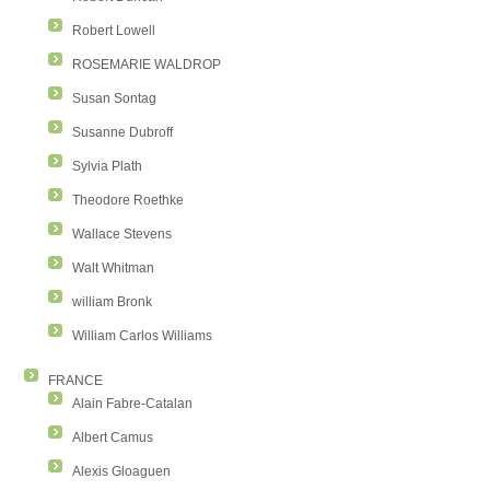
Robert Lowell
ROSEMARIE WALDROP
Susan Sontag
Susanne Dubroff
Sylvia Plath
Theodore Roethke
Wallace Stevens
Walt Whitman
william Bronk
William Carlos Williams
FRANCE
Alain Fabre-Catalan
Albert Camus
Alexis Gloaguen