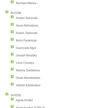
Norman Manea
RUSSIE
Andreï Tarkovski
Anna Akhmatova
Arséni Tarkovski
Boris Pasternak
Guennadi Aïgui
Joseph Brodsky
Léon Chestov
Marina Tsvétaïeva
Ossip Mandelstam
Vélimir Khlebnikov
SUISSE
Agota Kristof
Anne-Sophie SUBILIA