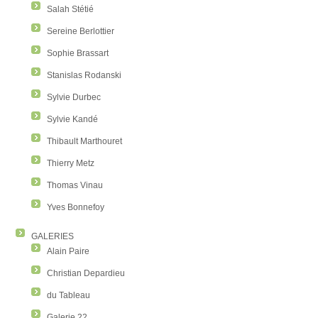
Salah Stétié
Sereine Berlottier
Sophie Brassart
Stanislas Rodanski
Sylvie Durbec
Sylvie Kandé
Thibault Marthouret
Thierry Metz
Thomas Vinau
Yves Bonnefoy
GALERIES
Alain Paire
Christian Depardieu
du Tableau
Galerie 22