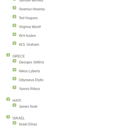
Samuel Beckett
Seamus Heaney
Ted Hugues
Virginia Woolf
W.H Auden
W.S. Graham
GRECE
Georges Séféris
Nikos Lyberis
Odysseus Elytis
Yannis Ritsos
HAITI
James Noël
ISRAEL
Israël Eliraz