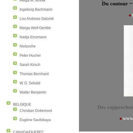
Helga M. Novak
Du contour 
Ingeborg Bachmann
■
Lou Andreas-Salomé
Marga Wolf-Gentile
Nadja Einzmann
Nietzsche
Peter Huchel
Sarah Kirsch
Thomas Bernhard
W. G. Sebald
Walter Benjamin
BELGIQUE
Des rapproche
Christian Dotremont
www.
■
Eugène Savitzkaya
CANADA/QUEBEC