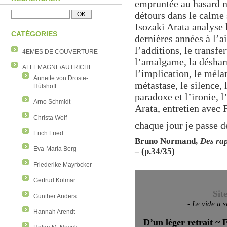
empruntée au hasard 
détours dans le calme 
Isozaki Arata analyse 
CATÉGORIES
dernières années à l’ai
l’additions, le transfer
4EMES DE COUVERTURE
l’amalgame, la déshar
ALLEMAGNE/AUTRICHE
l’implication, le méla
Annette von Droste-
métastase, le silence, 
Hülshoff
paradoxe et l’ironie, 
Arno Schmidt
Arata, entretien avec
Christa Wolf
chaque jour je passe d
Erich Fried
Bruno Normand,
Des ra
Eva-Maria Berg
– (p.34/35)
Friederike Mayröcker
Gertrud Kolmar
Sit
Gunther Anders
-
Le vide a s
Hannah Arendt
D’un léger retrait ~ 