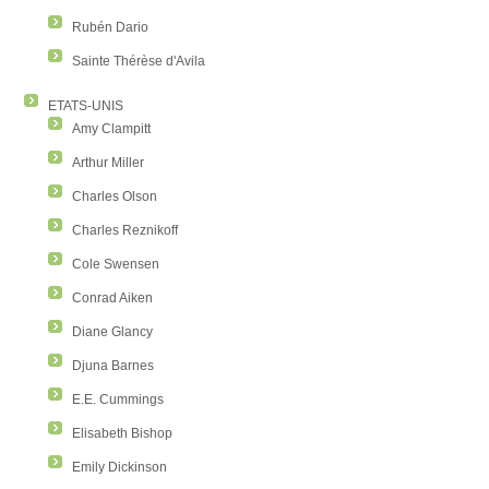
Rubén Dario
Sainte Thérèse d'Avila
ETATS-UNIS
Amy Clampitt
Arthur Miller
Charles Olson
Charles Reznikoff
Cole Swensen
Conrad Aiken
Diane Glancy
Djuna Barnes
E.E. Cummings
Elisabeth Bishop
Emily Dickinson