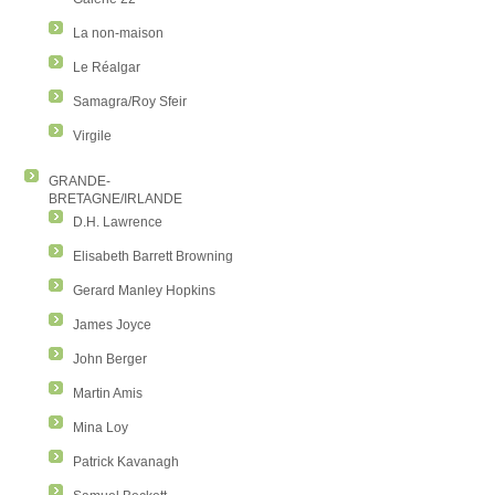
La non-maison
Le Réalgar
Samagra/Roy Sfeir
Virgile
GRANDE-
BRETAGNE/IRLANDE
D.H. Lawrence
Elisabeth Barrett Browning
Gerard Manley Hopkins
James Joyce
John Berger
Martin Amis
Mina Loy
Patrick Kavanagh