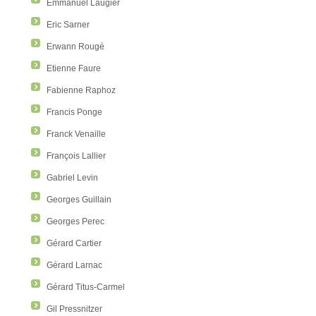
Emmanuel Laugier
Eric Sarner
Erwann Rougé
Etienne Faure
Fabienne Raphoz
Francis Ponge
Franck Venaille
François Lallier
Gabriel Levin
Georges Guillain
Georges Perec
Gérard Cartier
Gérard Larnac
Gérard Titus-Carmel
Gil Pressnitzer