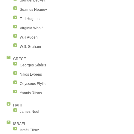
Samuel Beckett
Seamus Heaney
Ted Hugues
Virginia Woolf
W.H Auden
W.S. Graham
GRECE
Georges Séféris
Nikos Lyberis
Odysseus Elytis
Yannis Ritsos
HAITI
James Noël
ISRAEL
Israël Eliraz