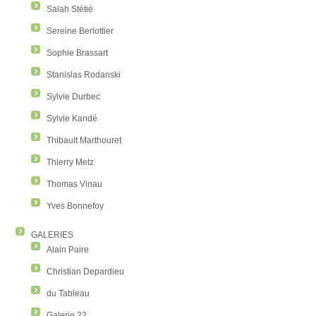
Salah Stétié
Sereine Berlottier
Sophie Brassart
Stanislas Rodanski
Sylvie Durbec
Sylvie Kandé
Thibault Marthouret
Thierry Metz
Thomas Vinau
Yves Bonnefoy
GALERIES
Alain Paire
Christian Depardieu
du Tableau
Galerie 22