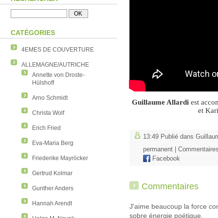
CATÉGORIES
4EMES DE COUVERTURE
ALLEMAGNE/AUTRICHE
Annette von Droste-
Hülshoff
Arno Schmidt
Guillaume
Allardi
est acco
et Kar
Christa Wolf
Erich Fried
13:49 Publié dans
Guillaum
Eva-Maria Berg
permanent
|
Commentaires
Friederike Mayröcker
Facebook
Gertrud Kolmar
Commentaires
Gunther Anders
Hannah Arendt
J'aime beaucoup la force co
sobre énergie poétique.