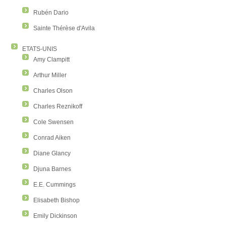
Rubén Dario
Sainte Thérèse d'Avila
ETATS-UNIS
Amy Clampitt
Arthur Miller
Charles Olson
Charles Reznikoff
Cole Swensen
Conrad Aiken
Diane Glancy
Djuna Barnes
E.E. Cummings
Elisabeth Bishop
Emily Dickinson