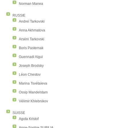
Norman Manea
RUSSIE
Andreï Tarkovski
Anna Akhmatova
Arséni Tarkovski
Boris Pasternak
Guennadi Aïgui
Joseph Brodsky
Léon Chestov
Marina Tsvétaïeva
Ossip Mandelstam
Vélimir Khlebnikov
SUISSE
Agota Kristof
Anne-Sophie SUBILIA