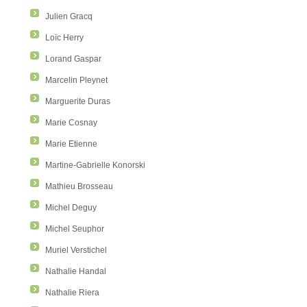
Julien Gracq
Loïc Herry
Lorand Gaspar
Marcelin Pleynet
Marguerite Duras
Marie Cosnay
Marie Etienne
Martine-Gabrielle Konorski
Mathieu Brosseau
Michel Deguy
Michel Seuphor
Muriel Verstichel
Nathalie Handal
Nathalie Riera