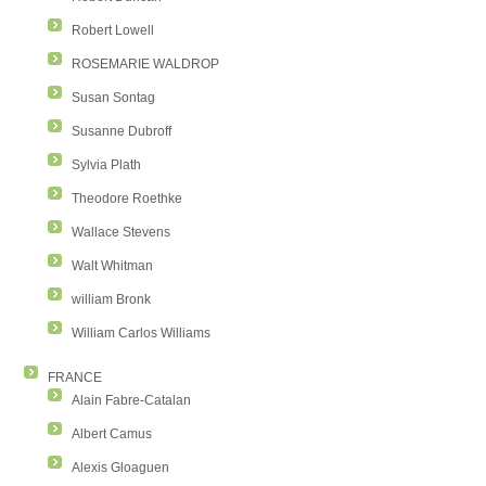
Robert Lowell
ROSEMARIE WALDROP
Susan Sontag
Susanne Dubroff
Sylvia Plath
Theodore Roethke
Wallace Stevens
Walt Whitman
william Bronk
William Carlos Williams
FRANCE
Alain Fabre-Catalan
Albert Camus
Alexis Gloaguen