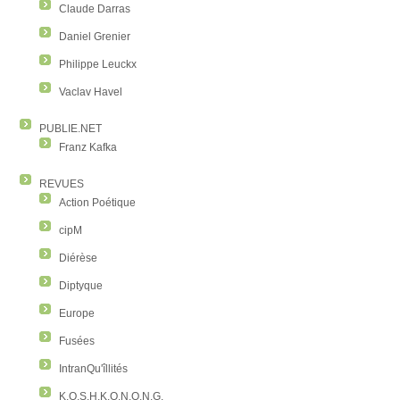
Claude Darras
Daniel Grenier
Philippe Leuckx
Vaclav Havel
PUBLIE.NET
Franz Kafka
REVUES
Action Poétique
cipM
Diérèse
Diptyque
Europe
Fusées
IntranQu'îllités
K.O.S.H.K.O.N.O.N.G.