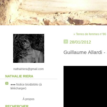
« Terres de femmes n°86 
28/01/2012
Guillaume Allardi 
nathalriera@gmail.com
NATHALIE RIERA
●●● Notice bio&biblio (à
télécharger)
À propos
RECHERCHER