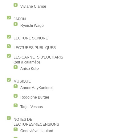
Viviane Ciampi
JAPON
Ryôichi Wagô
LECTURE SONORE
LECTURES PUBLIQUES
LES CARNETS D'EUCHARIS
(pdf & calaméo)
Anise Koltz
MUSIQUE
AnnenMayKantereit
Rodolphe Burger
Tarjei Vesaas
NOTES DE
LECTURES/RECENSIONS
Geneviève Liautard