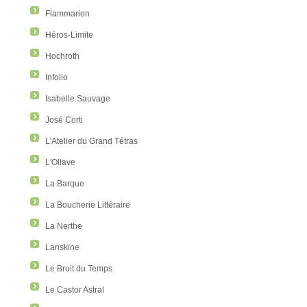
Flammarion
Héros-Limite
Hochroth
Infolio
Isabelle Sauvage
José Corti
L'Atelier du Grand Tétras
L'Ollave
La Barque
La Boucherie Littéraire
La Nerthe
Lanskine
Le Bruit du Temps
Le Castor Astral