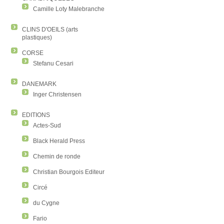
Camille Loty Malebranche
CLINS D'OEILS (arts
plastiques)
CORSE
Stefanu Cesari
DANEMARK
Inger Christensen
EDITIONS
Actes-Sud
Black Herald Press
Chemin de ronde
Christian Bourgois Editeur
Circé
du Cygne
Fario