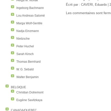
Helga M. Novak
Écrit par :
CAVERI, Eduardo
| 
Ingeborg Bachmann
Les commentaires sont ferm
Lou Andreas-Salomé
Marga Wolf-Gentile
Nadja Einzmann
Nietzsche
Peter Huchel
Sarah Kirsch
Thomas Bernhard
W. G. Sebald
Walter Benjamin
BELGIQUE
Christian Dotremont
Eugène Savitzkaya
CANADA/QUEBEC