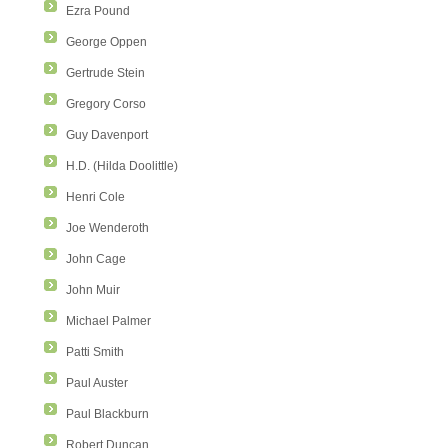
Ezra Pound
George Oppen
Gertrude Stein
Gregory Corso
Guy Davenport
H.D. (Hilda Doolittle)
Henri Cole
Joe Wenderoth
John Cage
John Muir
Michael Palmer
Patti Smith
Paul Auster
Paul Blackburn
Robert Duncan