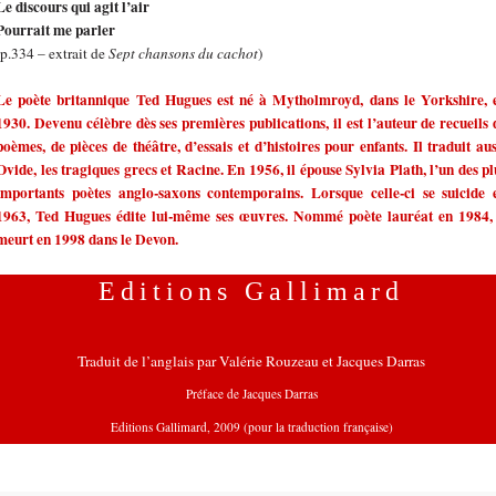
Le discours qui agit l’air
Pourrait me parler
(p.334 – extrait de
Sept chansons du cachot
)
Le poète britannique Ted Hugues est né à Mytholmroyd, dans le Yorkshire, 
1930. Devenu célèbre dès ses premières publications, il est l’auteur de recueils 
poèmes, de pièces de théâtre, d’essais et d’histoires pour enfants. Il traduit aus
Ovide, les tragiques grecs et Racine. En 1956, il épouse Sylvia Plath, l’un des pl
importants poètes anglo-saxons contemporains. Lorsque celle-ci se suicide 
1963, Ted Hugues édite lui-même ses œuvres. Nommé poète lauréat en 1984, 
meurt en 1998 dans le Devon.
Editions Gallimard
Traduit de l’anglais par Valérie Rouzeau et Jacques Darras
Préface de Jacques Darras
LOMBIE
Editions Gallimard, 2009 (pour la traduction française)