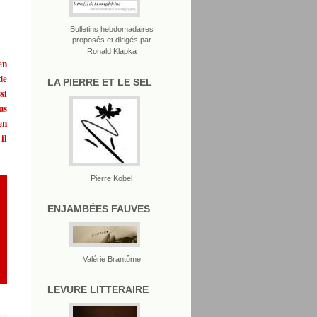
Bulletins hebdomadaires
proposés et dirigés par
Ronald Klapka
en
de
LA PIERRE ET LE SEL
si
us
en
il
Pierre Kobel
ENJAMBÉES FAUVES
Valérie Brantôme
LEVURE LITTERAIRE