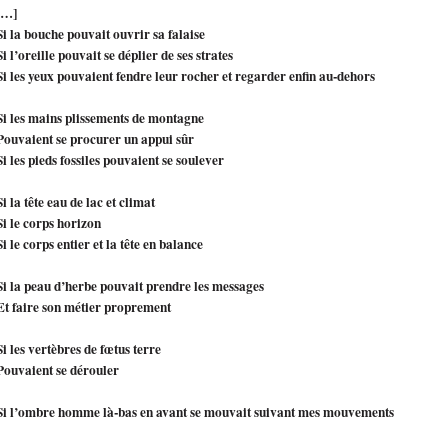
[…]
Si la bouche pouvait ouvrir sa falaise
Si l’oreille pouvait se déplier de ses strates
Si les yeux pouvaient fendre leur rocher et regarder enfin au-dehors
Si les mains plissements de montagne
Pouvaient se procurer un appui sûr
Si les pieds fossiles pouvaient se soulever
Si la tête eau de lac et climat
Si le corps horizon
Si le corps entier et la tête en balance
Si la peau d’herbe pouvait prendre les messages
Et faire son métier proprement
Si les vertèbres de fœtus terre
Pouvaient se dérouler
Si l’ombre homme là-bas en avant se mouvait suivant mes mouvements