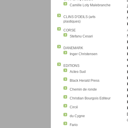
Camille Loty Malebranche
CLINS D'OEILS (arts
plastiques)
CORSE
Stefanu Cesari
DANEMARK
Inger Christensen
EDITIONS
Actes-Sud
Black Herald Press
Chemin de ronde
Christian Bourgois Editeur
Circé
du Cygne
Fario