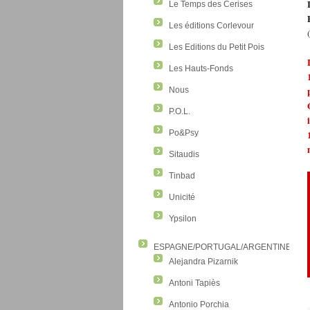
Le Temps des Cerises
Les éditions Corlevour
Les Editions du Petit Pois
Les Hauts-Fonds
Nous
P.O.L.
Po&Psy
Sitaudis
Tinbad
Unicité
Ypsilon
ESPAGNE/PORTUGAL/ARGENTINE/CO
Alejandra Pizarnik
Antoni Tapiès
Antonio Porchia