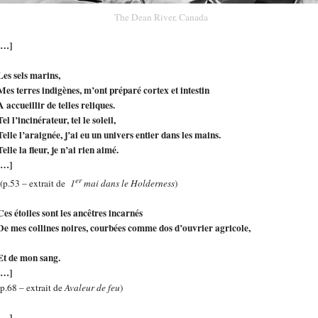
The Dean River, Canada
[…]
Les sels marins,
Mes terres indigènes, m’ont préparé cortex et intestin
A accueillir de telles reliques.
Tel l’incinérateur, tel le soleil,
Telle l’araignée, j’ai eu un univers entier dans les mains.
Telle la fleur, je n’ai rien aimé.
[…]
er
(p.53 – extrait de
1
mai dans le Holderness
)
Ces étoiles sont les ancêtres incarnés
De mes collines noires, courbées comme dos d’ouvrier agricole,
Et de mon sang.
[…]
(p.68 – extrait de
Avaleur de feu
)
[…]