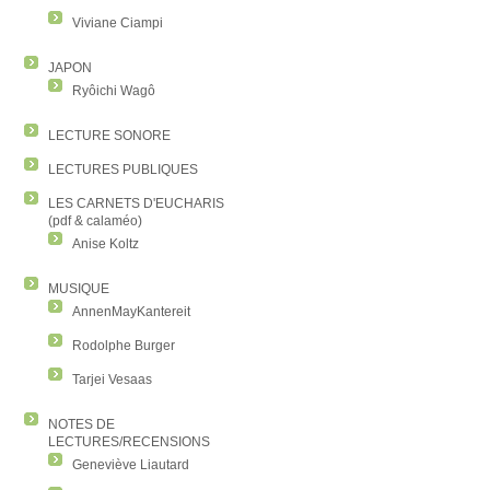
Viviane Ciampi
JAPON
Ryôichi Wagô
LECTURE SONORE
LECTURES PUBLIQUES
LES CARNETS D'EUCHARIS
(pdf & calaméo)
Anise Koltz
MUSIQUE
AnnenMayKantereit
Rodolphe Burger
Tarjei Vesaas
NOTES DE
LECTURES/RECENSIONS
Geneviève Liautard