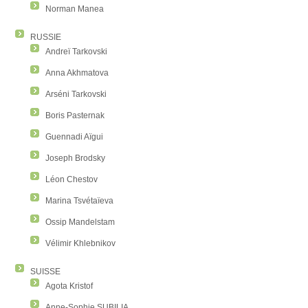
Norman Manea
RUSSIE
Andreï Tarkovski
Anna Akhmatova
Arséni Tarkovski
Boris Pasternak
Guennadi Aïgui
Joseph Brodsky
Léon Chestov
Marina Tsvétaïeva
Ossip Mandelstam
Vélimir Khlebnikov
SUISSE
Agota Kristof
Anne-Sophie SUBILIA