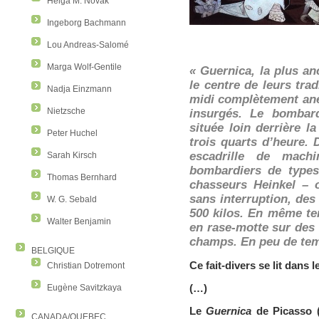
Helga M. Novak
Ingeborg Bachmann
Lou Andreas-Salomé
Marga Wolf-Gentile
« Guernica, la plus an
le centre de leurs trad
Nadja Einzmann
midi complètement ané
Nietzsche
insurgés. Le bombard
située loin derrière l
Peter Huchel
trois quarts d’heure. 
escadrille de mach
Sarah Kirsch
bombardiers de types
Thomas Bernhard
chasseurs Heinkel – o
sans interruption, des
W. G. Sebald
500 kilos. En même te
Walter Benjamin
en rase-motte sur des 
champs. En peu de tem
BELGIQUE
Ce fait-divers se lit dans l
Christian Dotremont
(…)
Eugène Savitzkaya
Le
Guernica
de Picasso (
CANADA/QUEBEC