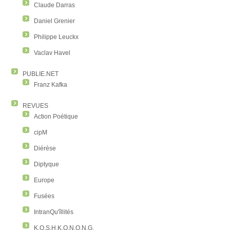
Claude Darras
Daniel Grenier
Philippe Leuckx
Vaclav Havel
PUBLIE.NET
Franz Kafka
REVUES
Action Poétique
cipM
Diérèse
Diptyque
Europe
Fusées
IntranQu'îllités
K.O.S.H.K.O.N.O.N.G.