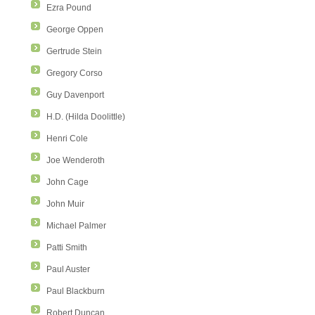
Ezra Pound
George Oppen
Gertrude Stein
Gregory Corso
Guy Davenport
H.D. (Hilda Doolittle)
Henri Cole
Joe Wenderoth
John Cage
John Muir
Michael Palmer
Patti Smith
Paul Auster
Paul Blackburn
Robert Duncan