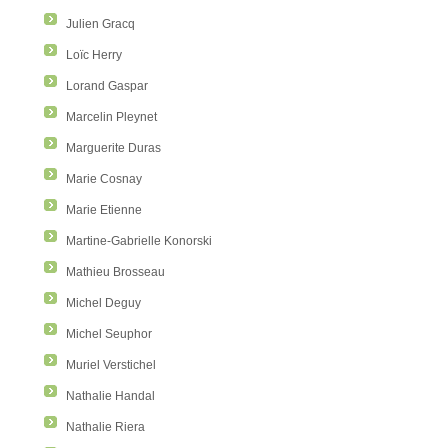
Julien Gracq
Loïc Herry
Lorand Gaspar
Marcelin Pleynet
Marguerite Duras
Marie Cosnay
Marie Etienne
Martine-Gabrielle Konorski
Mathieu Brosseau
Michel Deguy
Michel Seuphor
Muriel Verstichel
Nathalie Handal
Nathalie Riera