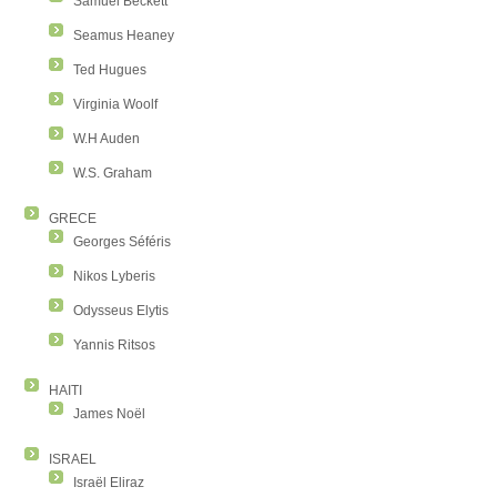
Samuel Beckett
Seamus Heaney
Ted Hugues
Virginia Woolf
W.H Auden
W.S. Graham
GRECE
Georges Séféris
Nikos Lyberis
Odysseus Elytis
Yannis Ritsos
HAITI
James Noël
ISRAEL
Israël Eliraz