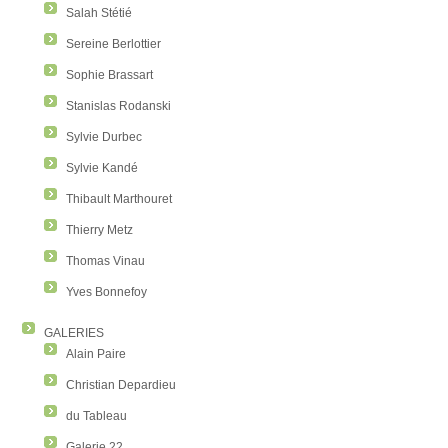
Salah Stétié
Sereine Berlottier
Sophie Brassart
Stanislas Rodanski
Sylvie Durbec
Sylvie Kandé
Thibault Marthouret
Thierry Metz
Thomas Vinau
Yves Bonnefoy
GALERIES
Alain Paire
Christian Depardieu
du Tableau
Galerie 22