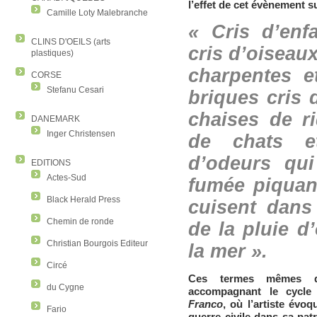
l’effet de cet évènement su
Camille Loty Malebranche
« Cris d’enf
CLINS D'OEILS (arts
cris d’oiseaux
plastiques)
charpentes e
CORSE
Stefanu Cesari
briques cris 
chaises de r
DANEMARK
Inger Christensen
de chats e
d’odeurs qui
EDITIONS
Actes-Sud
fumée piquant
Black Herald Press
cuisent dans 
Chemin de ronde
de la pluie d
Christian Bourgois Editeur
la mer ».
Circé
Ces termes mêmes d
du Cygne
accompagnant le cycle 
Franco
, où l’artiste évoq
Fario
guerre civile dans sa pat