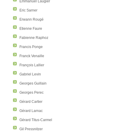
Emmanuel Laugier
Eric Sarner
Erwann Rougé
Etienne Faure
Fabienne Raphoz
Francis Ponge
Franck Venaille
François Lallier
Gabriel Levin
Georges Guillain
Georges Perec
Gérard Cartier
Gérard Larnac
Gérard Titus-Carmel
Gil Pressnitzer