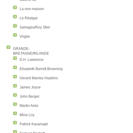
La non-maison
Le Réalgar
Samagra/Roy Sfeir
Virgile
GRANDE-
BRETAGNE/IRLANDE
D.H. Lawrence
Elisabeth Barrett Browning
Gerard Manley Hopkins
James Joyce
John Berger
Martin Amis
Mina Loy
Patrick Kavanagh