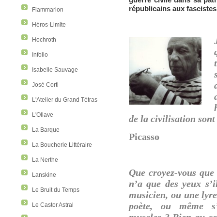
républicains aux fascistes
Flammarion
Héros-Limite
Hochroth
Infolio
Isabelle Sauvage
José Corti
L'Atelier du Grand Tétras
L'Ollave
de la civilisation sont
La Barque
Picasso
La Boucherie Littéraire
La Nerthe
Que croyez-vous que 
Lanskine
n’a que des yeux s’il 
Le Bruit du Temps
musicien, ou une lyre 
poète, ou même s’
Le Castor Astral
muscles ? Bien au co