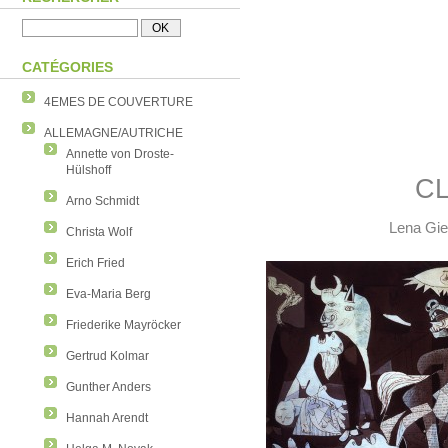
CATÉGORIES
4EMES DE COUVERTURE
ALLEMAGNE/AUTRICHE
Annette von Droste-
Hülshoff
CL
Arno Schmidt
Lena Gie
Christa Wolf
Erich Fried
Eva-Maria Berg
Friederike Mayröcker
Gertrud Kolmar
Gunther Anders
Hannah Arendt