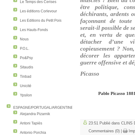
Le Temps des Cerises
être politique, co
Les éditions Corlevour
déchirants, ardents 
façonnant de toute
Les Editions du Petit Pois
serait-il possible de 
Les Hauts-Fonds
et, en vertu de que
Nous
détacher d’une v
copieusement ? Non, 
P.O.L.
décorer les appart
Po&Psy
guerre offensive et d
Sitaudis
Picasso
Tinbad
Unicité
Pablo Picasso 188
Ypsilon
ESPAGNE/PORTUGAL/ARGENTINE/COLOMBIE
Alejandra Pizarnik
23:51 Publié dans
CLINS D
Antoni Tapiès
Commentaires (0)
|
Imp
Antonio Porchia