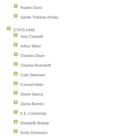
Rubén Dario
Sainte Thérèse d'Avila
ETATS-UNIS
Amy Clampitt
Arthur Miller
Charles Olson
Charles Reznikoff
Cole Swensen
Conrad Aiken
Diane Glancy
Djuna Barnes
E.E. Cummings
Elisabeth Bishop
Emily Dickinson