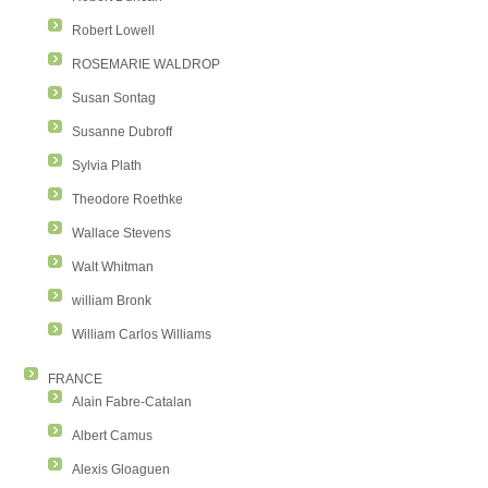
Robert Lowell
ROSEMARIE WALDROP
Susan Sontag
Susanne Dubroff
Sylvia Plath
Theodore Roethke
Wallace Stevens
Walt Whitman
william Bronk
William Carlos Williams
FRANCE
Alain Fabre-Catalan
Albert Camus
Alexis Gloaguen