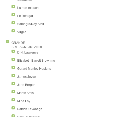
La non-maison
Le Réalgar
Samagra/Roy Sfeir
Virgile
GRANDE-
BRETAGNE/IRLANDE
D.H. Lawrence
Elisabeth Barrett Browning
Gerard Manley Hopkins
James Joyce
John Berger
Martin Amis
Mina Loy
Patrick Kavanagh