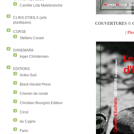
Camille Loty Malebranche
CLINS D'OEILS (arts
plastiques)
COUVERTURES © Clau
CORSE
| Ph
Stefanu Cesari
DANEMARK
Inger Christensen
EDITIONS
Actes-Sud
Black Herald Press
Chemin de ronde
Christian Bourgois Editeur
Circé
du Cygne
Fario