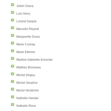
Julien Gracq
Loïc Herry
Lorand Gaspar
Marcelin Pleynet
Marguerite Duras
Marie Cosnay
Marie Etienne
Martine-Gabrielle Konorski
Mathieu Brosseau
Michel Deguy
Michel Seuphor
Muriel Verstichel
Nathalie Handal
Nathalie Riera