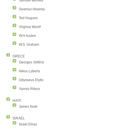
Samuel Beckett
Seamus Heaney
Ted Hugues
Virginia Woolf
W.H Auden
W.S. Graham
GRECE
Georges Séféris
Nikos Lyberis
Odysseus Elytis
Yannis Ritsos
HAITI
James Noël
ISRAEL
Israël Eliraz