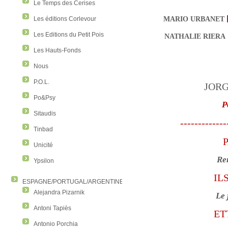
Le Temps des Cerises
MARIO URBANET
Les éditions Corlevour
Les Editions du Petit Pois
NATHALIE RIERA
Les Hauts-Fonds
Nous
P.O.L.
JORG
Po&Psy
P
Sitaudis
-------------
Tinbad
Unicité
Re
Ypsilon
IL
ESPAGNE/PORTUGAL/ARGENTINE/COLOMBIE
Alejandra Pizarnik
Le 
Antoni Tapiès
ET
Antonio Porchia