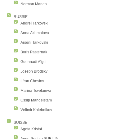
Norman Manea
RUSSIE
Andreï Tarkovski
Anna Akhmatova
Arséni Tarkovski
Boris Pasternak
Guennadi Aïgui
Joseph Brodsky
Léon Chestov
Marina Tsvétaïeva
Ossip Mandelstam
Vélimir Khlebnikov
SUISSE
Agota Kristof
Anne-Sophie SUBILIA