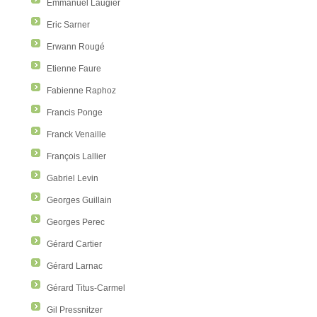
Emmanuel Laugier
Eric Sarner
Erwann Rougé
Etienne Faure
Fabienne Raphoz
Francis Ponge
Franck Venaille
François Lallier
Gabriel Levin
Georges Guillain
Georges Perec
Gérard Cartier
Gérard Larnac
Gérard Titus-Carmel
Gil Pressnitzer