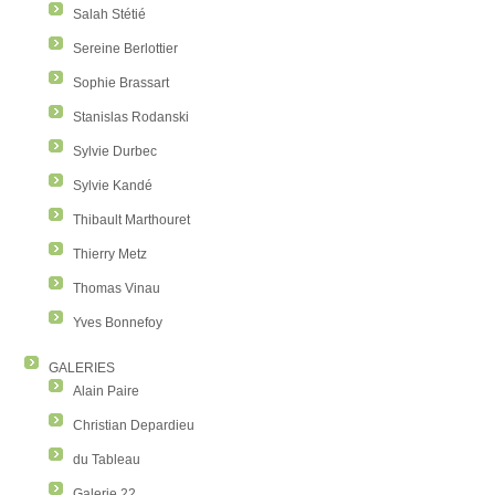
Salah Stétié
Sereine Berlottier
Sophie Brassart
Stanislas Rodanski
Sylvie Durbec
Sylvie Kandé
Thibault Marthouret
Thierry Metz
Thomas Vinau
Yves Bonnefoy
GALERIES
Alain Paire
Christian Depardieu
du Tableau
Galerie 22