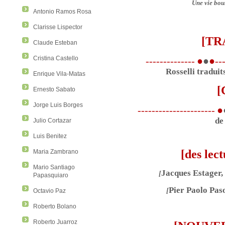
Une vie bou
Antonio Ramos Rosa
Clarisse Lispector
[TR
Claude Esteban
Cristina Castello
--------------
●
●
●
--
Rosselli tradui
Enrique Vila-Matas
[
Ernesto Sabato
Jorge Luis Borges
----------------------
●
d
Julio Cortazar
Luis Benitez
[des lec
Maria Zambrano
Mario Santiago
Jacques Estager,
[
Papasquiaro
Pier Paolo Paso
[
Octavio Paz
Roberto Bolano
Roberto Juarroz