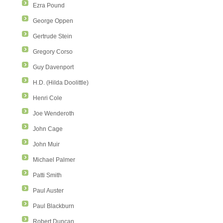
Ezra Pound
George Oppen
Gertrude Stein
Gregory Corso
Guy Davenport
H.D. (Hilda Doolittle)
Henri Cole
Joe Wenderoth
John Cage
John Muir
Michael Palmer
Patti Smith
Paul Auster
Paul Blackburn
Robert Duncan