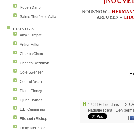
[NOUVE
Rubén Dario
NOUS/NOW
– HERMAN
ARFUYEN –
CHA
Sainte Thérèse d'Avila
ETATS-UNIS
Amy Clampitt
Arthur Miller
Charles Olson
Charles Reznikoff
F
Cole Swensen
Conrad Aiken
Diane Glancy
Djuna Barnes
17:38 Publié dans
LES CA
E.E. Cummings
Nathalie Riera
|
Lien perm
|
Elisabeth Bishop
Emily Dickinson