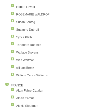
Robert Lowell
ROSEMARIE WALDROP
Susan Sontag
Susanne Dubroff
Sylvia Plath
Theodore Roethke
Wallace Stevens
Walt Whitman
william Bronk
William Carlos Williams
FRANCE
Alain Fabre-Catalan
Albert Camus
Alexis Gloaguen