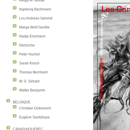
Helga M. Novak
Ingeborg Bachmann
Lou Andreas-Salomé
Marga Wolf-Gentile
Nadja Einzmann
Nietzsche
Peter Huchel
Sarah Kirsch
Thomas Bernhard
W. G. Sebald
Walter Benjamin
BELGIQUE
Christian Dotremont
Eugène Savitzkaya
CANADA/QUEBEC