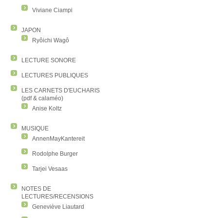
Viviane Ciampi
JAPON
Ryôichi Wagô
LECTURE SONORE
LECTURES PUBLIQUES
LES CARNETS D'EUCHARIS
(pdf & calaméo)
Anise Koltz
MUSIQUE
AnnenMayKantereit
Rodolphe Burger
Tarjei Vesaas
NOTES DE
LECTURES/RECENSIONS
Geneviève Liautard