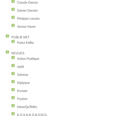
Claude Darras
Daniel Grenier
Philippe Leuckx
Vaclav Havel
PUBLIE.NET
Franz Kafka
REVUES
Action Poétique
cipM
Diérèse
Diptyque
Europe
Fusées
IntranQu'îllités
K.O.S.H.K.O.N.O.N.G.