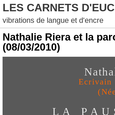
LES CARNETS D'EUCHA
vibrations de langue et d'encre
Nathalie Riera et la p
(08/03/2010)
Natha
Ecrivain
(Né
L A
P A U 