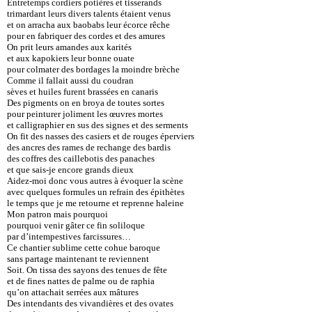
Entretemps cordiers potières et tisserands
trimardant leurs divers talents étaient venus
et on arracha aux baobabs leur écorce rêche
pour en fabriquer des cordes et des amures
On prit leurs amandes aux karités
et aux kapokiers leur bonne ouate
pour colmater des bordages la moindre brèche
Comme il fallait aussi du coudran
sèves et huiles furent brassées en canaris
Des pigments on en broya de toutes sortes
pour peinturer joliment les œuvres mortes
et calligraphier en sus des signes et des serments
On fit des nasses des casiers et de rouges éperviers
des ancres des rames de rechange des bardis
des coffres des caillebotis des panaches
et que sais-je encore grands dieux
Aidez-moi donc vous autres à évoquer la scène
avec quelques formules un refrain des épithètes
le temps que je me retourne et reprenne haleine
Mon patron mais pourquoi
pourquoi venir gâter ce fin soliloque
par d’intempestives farcissures…
Ce chantier sublime cette cohue baroque
sans partage maintenant te reviennent
Soit. On tissa des sayons des tenues de fête
et de fines nattes de palme ou de raphia
qu’on attachait serrées aux mâtures
Des intendants des vivandières et des ovates