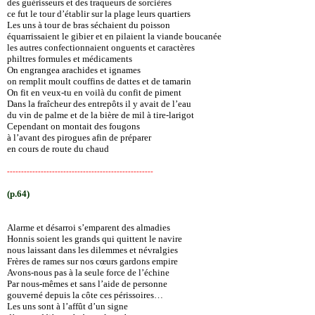
des guérisseurs et des traqueurs de sorcières
ce fut le tour d’établir sur la plage leurs quartiers
Les uns à tour de bras séchaient du poisson
équarrissaient le gibier et en pilaient la viande boucanée
les autres confectionnaient onguents et caractères
philtres formules et médicaments
On engrangea arachides et ignames
on remplit moult couffins de dattes et de tamarin
On fit en veux-tu en voilà du confit de piment
Dans la fraîcheur des entrepôts il y avait de l’eau
du vin de palme et de la bière de mil à tire-larigot
Cependant on montait des fougons
à l’avant des pirogues afin de préparer
en cours de route du chaud
----------------------------------------------------
(p.64)
Alarme et désarroi s’emparent des almadies
Honnis soient les grands qui quittent le navire
nous laissant dans les dilemmes et névralgies
Frères de rames sur nos cœurs gardons empire
Avons-nous pas à la seule force de l’échine
Par nous-mêmes et sans l’aide de personne
gouverné depuis la côte ces périssoires…
Les uns sont à l’affût d’un signe