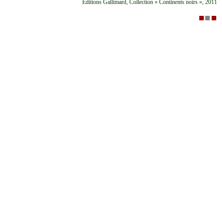
Éditions Gallimard, Collection « Continents noirs », 2011
■
■
■