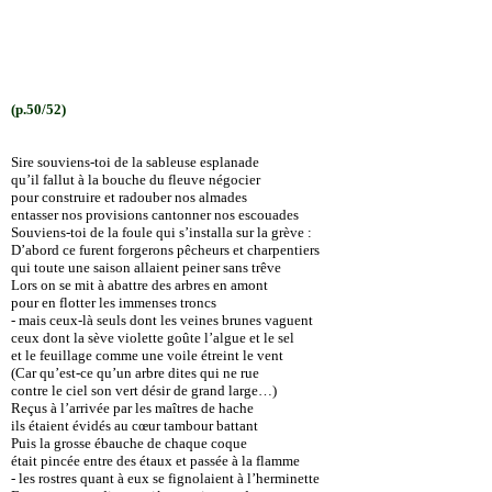
(p.50/52)
Sire souviens-toi de la sableuse esplanade
qu’il fallut à la bouche du fleuve négocier
pour construire et radouber nos almades
entasser nos provisions cantonner nos escouades
Souviens-toi de la foule qui s’installa sur la grève :
D’abord ce furent forgerons pêcheurs et charpentiers
qui toute une saison allaient peiner sans trêve
Lors on se mit à abattre des arbres en amont
pour en flotter les immenses troncs
- mais ceux-là seuls dont les veines brunes vaguent
ceux dont la sève violette goûte l’algue et le sel
et le feuillage comme une voile étreint le vent
(Car qu’est-ce qu’un arbre dites qui ne rue
contre le ciel son vert désir de grand large…)
Reçus à l’arrivée par les maîtres de hache
ils étaient évidés au cœur tambour battant
Puis la grosse ébauche de chaque coque
était pincée entre des étaux et passée à la flamme
- les rostres quant à eux se fignolaient à l’herminette