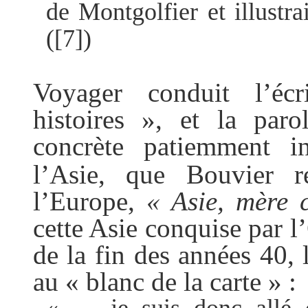
de Montgolfier et illustr
(
[7]
)
Voyager conduit l’é
histoires », et la par
concrète patiemment i
l’Asie, que Bouvier 
l’Europe,
« Asie, mère 
cette Asie conquise par l
de la fin des années 40, 
au « blanc de la carte » :
«… je suis donc allé 