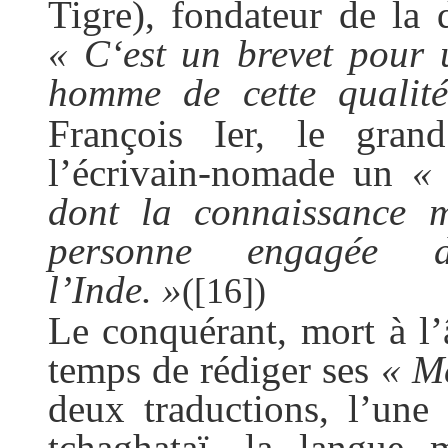
Tigre), fondateur de la 
« C‘est un brevet pour u
homme de cette qualit
François Ier, le gran
l’écrivain-nomade un
« 
dont la connaissance m
personne engagée 
l’Inde. »
(
[16]
)
Le conquérant, mort à l’
temps de rédiger ses
« M
deux traductions, l’une 
tchaghataï, la langue 