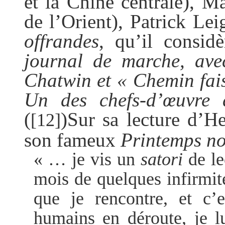
et la Chine centrale), M
de l’Orient), Patrick L
offrandes
, qu’il consi
journal de marche, av
Chatwin et « Chemin fais
Un des chefs-d’œuvre
(
)
Sur sa lecture d’H
[12]
son fameux
Printemps no
« … je vis un
satori
de le
mois de quelques infirmit
que je rencontre, et c’
humains en déroute, je l