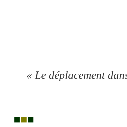
« Le déplacement dans
■
■
■