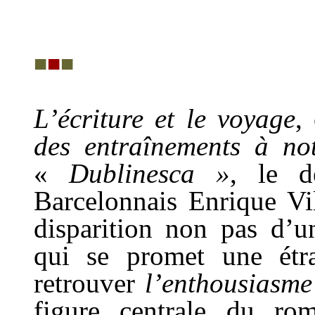
■
■
■
L’écriture et le voyage
,
des entraînements à not
«
Dublinesca »
, le d
Barcelonnais Enrique Vil
disparition non pas d’u
qui se promet une étr
retrouver
l’enthousiasme
figure centrale du ro