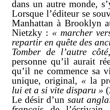
dans un autre monde, s’
Lorsque l’éditeur se souv
Manhattan à Brooklyn au
Nietzky :
« marcher vers
repartir en quête des anc
Tomber de l’autre côté
personne qu’il aurait r
qu’il ne commence sa vi
unique, original,
«
la p
lui et a si vite disparu »
(
Le désir d’un
saut angla
français
de l’écrivain