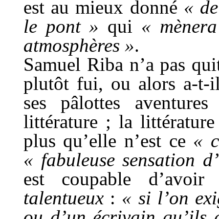
est au mieux donné
« de
le pont »
qui
« mènera 
atmosphères »
.
Samuel Riba n’a pas quitt
plutôt fui, ou alors a-t
ses pâlottes aventure
littérature ; la littératu
plus qu’elle n’est ce
« 
« fabuleuse sensation d’
est coupable d’avoir 
talentueux
:
« si l’on ex
ou d’un écrivain qu’ils 