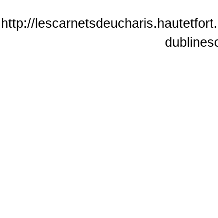
http://lescarnetsdeucharis.hautetfor
dublines