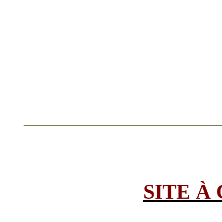
______________________
SITE À