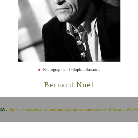
Photographie : © Sophie Bassouls
■
Bernard Noël
http://www.sophiebassouls.com/page.php?page=ecrivains&alias=Noel_Bernard_2010-0
IEN :