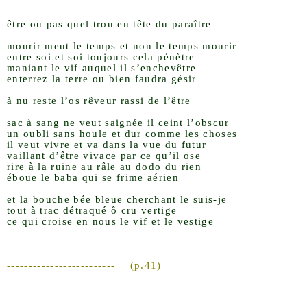
être ou pas quel trou en tête du paraître
mourir meut le temps et non le temps mourir
entre soi et soi toujours cela pénètre
maniant le vif auquel il s’enchevêtre
enterrez la terre ou bien faudra gésir
à nu reste l’os rêveur rassi de l’être
sac à sang ne veut saignée il ceint l’obscur
un oubli sans houle et dur comme les choses
il veut vivre et va dans la vue du futur
vaillant d’être vivace par ce qu’il ose
rire à la ruine au râle au dodo du rien
éboue le baba qui se frime aérien
et la bouche bée bleue cherchant le suis-je
tout à trac détraqué ô cru vertige
ce qui croise en nous le vif et le vestige
-------------------------
(p.41)