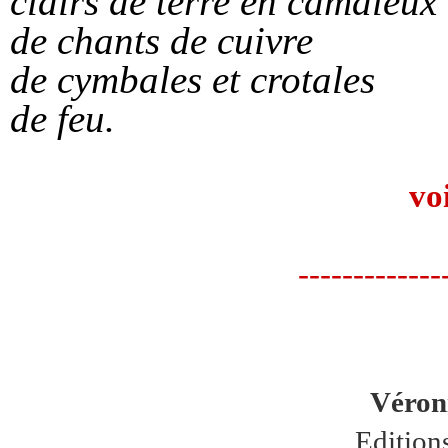
clairs de terre en camaïeux
de chants de cuivre
de cymbales et crotales
de feu.
voi
-------------
Véron
Edition